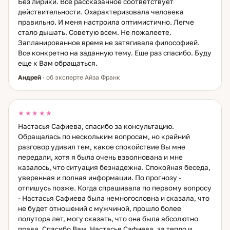
Без лирики. Все рассказанное соответствует
действительности. Охарактеризовала человека
правильно. И меня настроила оптимистично. Легче
стало дышать. Советую всем. Не пожалеете.
Запланированное время не затягивала философией.
Все конкретно на заданную тему. Еще раз спасибо. Буду
еще к Вам обращаться.
Андрей
· об эксперте Айза Франк
★★★★★
Настасья Сафиева, спасибо за консультацию.
Обращалась по нескольким вопросам, но крайний
разговор удивил тем, какое спокойствие Вы мне
передали, хотя я была очень взволнована и мне
казалось, что ситуация безнадежна. Спокойная беседа,
уверенная и полная информации. По прогнозу -
отпишусь позже. Когда спрашивала по первому вопросу
- Настасья Сафиева была немногословна и сказала, что
не будет отношений с мужчиной, прошло более
полутора лет, могу сказать, что она была абсолютно
права. Спасибо Вам, Настасья Сафиева, за тепло и