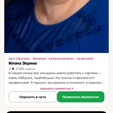
ЭКСТРАСЕНС, ТАРОЛОГ, ПАРАПСИХОЛОГ, ПСИХОЛОГ
Илона Зорина
5
· 17366 оценок
В нашей семье все женщины умели работать с картами —
мама, бабушка, прабабушка. Но только я сделала это
профессией. Я таролог, экстрасенс и психолог, в практике
40 лет. Карты вошли в жизнь в 12 лет. Профессиональная
показать полностью
практика — с начала 90-х: с первыми книгами, первыми
Спросить в чате
Позвонить бесплатно
учителями, постоянным развитием. Ищу и осваиваю новые
методы до сих пор. Направления работы: считываю
намерения и чувства партнёра, определяю совместимость
пар. Нахожу причины застоя в финансах и карьере.