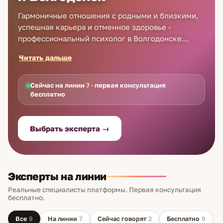
Гармоничные отношения с родными и близкими,
успешная карьера и отменное здоровье -
профессиональный психолог в Волгодонске
поможет Вам реализовать все свои мечты. В
Читать дальше
отличие от задушевных разговоров с подругами,
услуги психолога в Волгодонске бесценны.
Специалист объективен и непредвзят, поэтому
Сейчас на линии
7
· первая консультация
бесплатно
консультация психолога в Волгодонске поможет
осмыслить и проанализировать события, выбрать
оптимальную модель поведения. У нас Вы
Выбрать эксперта →
сможете получить первую бесплатную
консультацию. Лояльная ценовая политика
делает помощь психолога в Волгодонске
доступной каждому.
Эксперты на линии
Реальные специалисты платформы. Первая консультация
бесплатно.
Все
9
На линии
7
Сейчас говорят
2
Бесплатно
9