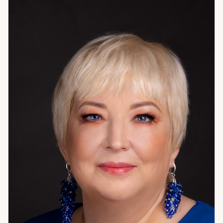
направленная на понимание причин происходящего и
поиск эффективных решений. Она помогает увидеть
скрытые возможности, укрепить внутренний баланс и
вернуть уверенность в завтрашнем дне. Помимо
эзотерической практики, Яна активно занимается
творчеством: пишет картины, расписывает храмы,
путешествует по местам силы и священным уголкам
мира. Это наполняет её энергией, которую она щедро
передаёт своим клиентам. Если вы ищете
профессионала, способного точно определить суть
проблемы и направить вас к решению, консультация
Яны Суворовой станет надёжным шагом к внутренней
гармонии и жизненной ясности.