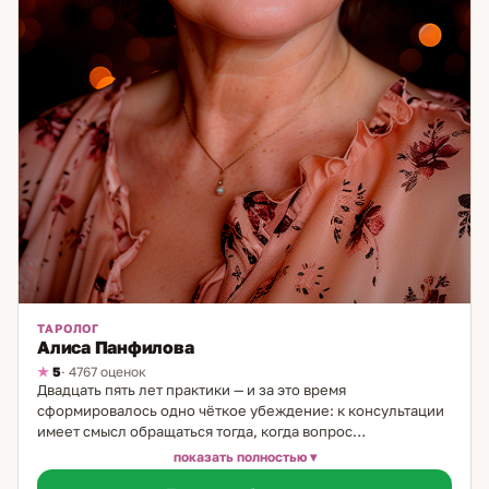
ТАРОЛОГ
Алиса Панфилова
5
· 4767 оценок
Двадцать пять лет практики — и за это время
сформировалось одно чёткое убеждение: к консультации
имеет смысл обращаться тогда, когда вопрос
действительно важен и человек готов воспринять честный
показать полностью
ответ, а не только услышать то, что хочется. Я практикую