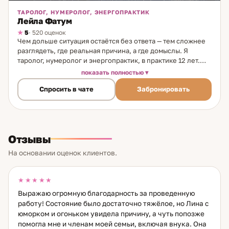
ТАРОЛОГ, НУМЕРОЛОГ, ЭНЕРГОПРАКТИК
Лейла Фатум
5
· 520 оценок
Чем дольше ситуация остаётся без ответа — тем сложнее
разглядеть, где реальная причина, а где домыслы. Я
таролог, нумеролог и энергопрактик, в практике 12 лет.
Использую три инструмента в комплексе: Таро даёт
показать полностью
картину и прогноз, нумерология раскрывает жизненные
Спросить в чате
Забронировать
сценарии и закономерности, работа с состоянием
помогает устранить блоки, которые мешают движению.
Уникальное направление: работа с жизненными
сценариями. Если ситуация повторяется — это паттерн.
Через нумерологию нахожу его и показываю конкретный
Отзывы
выход. Темы: отношения и одиночество; финансовые
паттерны и долги; карьера и предназначение;
На основании оценок клиентов.
саморазвитие; конфликты и сложные ситуации. Из
практики: клиентка с убеждением «все нормальные
мужчины недоступны» изменила внутреннюю установку
★★★★★
после работы с жизненными сценариями. Через 2,5
Выражаю огромную благодарность за проведенную
месяца вышла замуж. Сейчас счастлива, ждёт ребёнка.
работу! Состояние было достаточно тяжёлое, но Лина с
Готова помочь выйти на новый уровень — там, где раньше
юморком и огоньком увидела причину, а чуть попозже
был тупик.
помогла мне и членам моей семьи, включая внука. Она