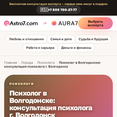
Бесплатная консультация эксперта — первые семь минут в подарок
🇷🇺
+7 800 700-27-77
Выбрать
эксперта
Любовь и отношения
Семья и дети
Судьба и будущее
Работа и карьера
Деньги и финансы
Главная
·
Города
·
Психологи
·
Психолог в Волгодонске:
консультация психолога г. Волгодонск
ПСИХОЛОГИ
Психолог в
Волгодонске:
консультация психолога
г. Волгодонск