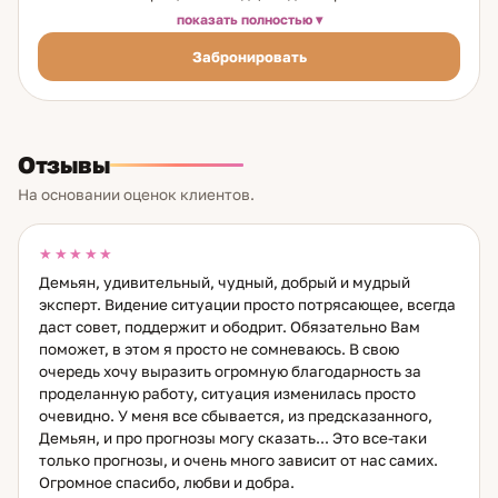
действительно важен и человек готов воспринять честный
показать полностью
ответ, а не только услышать то, что хочется. Я практикую
Забронировать
Таро 25 лет. Работаю с реальными ситуациями —
отношения в паре и семье, карьера и бизнес, финансовые
вопросы, важные решения. Будущее многовариантно: мои
ответы — не приговор, а картина текущего и наиболее
вероятного развития событий. Отдельный фокус — на
Отзывы
внутреннем состоянии клиента. Тревожное ожидание
способно отодвинуть или разрушить намечающееся
На основании оценок клиентов.
событие — это не метафора, это практическое наблюдение
за 25 лет. Помогаю это замечать и менять. Среди
постоянных клиентов — практикующие специалисты,
★★★★★
предприниматели, люди с долгосрочными вопросами,
Демьян, удивительный, чудный, добрый и мудрый
которые возвращаются по нескольку лет. Это говорит не о
эксперт. Видение ситуации просто потрясающее, всегда
зависимости, а о том, что работа приносит реальный
даст совет, поддержит и ободрит. Обязательно Вам
результат. Если вы стоите перед выбором, который давно
поможет, в этом я просто не сомневаюсь. В свою
откладываете, или хотите понять, что происходит на
очередь хочу выразить огромную благодарность за
самом деле — я готова к разговору.
проделанную работу, ситуация изменилась просто
очевидно. У меня все сбывается, из предсказанного,
Демьян, и про прогнозы могу сказать... Это все-таки
только прогнозы, и очень много зависит от нас самих.
Огромное спасибо, любви и добра.