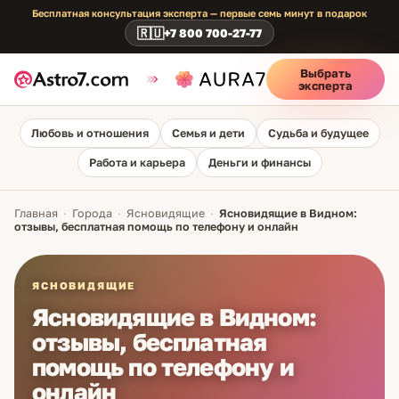
Бесплатная консультация эксперта — первые семь минут в подарок
🇷🇺
+7 800 700-27-77
Выбрать
эксперта
Любовь и отношения
Семья и дети
Судьба и будущее
Работа и карьера
Деньги и финансы
Главная
·
Города
·
Ясновидящие
·
Ясновидящие в Видном:
отзывы, бесплатная помощь по телефону и онлайн
ЯСНОВИДЯЩИЕ
Ясновидящие в Видном:
отзывы, бесплатная
помощь по телефону и
онлайн