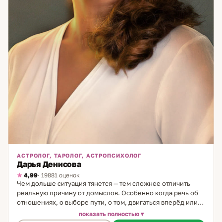
АСТРОЛОГ, ТАРОЛОГ, АСТРОПСИХОЛОГ
Дарья Денисова
4,99
· 19881 оценок
Чем дольше ситуация тянется — тем сложнее отличить
реальную причину от домыслов. Особенно когда речь об
отношениях, о выборе пути, о том, двигаться вперёд или
ждать. Именно в такие моменты важно иметь ясную
показать полностью
картину — не общую, а точно вашу. Я практикую 29 лет — в