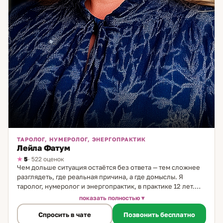
ТАРОЛОГ, НУМЕРОЛОГ, ЭНЕРГОПРАКТИК
Лейла Фатум
5
· 522 оценок
Чем дольше ситуация остаётся без ответа — тем сложнее
разглядеть, где реальная причина, а где домыслы. Я
таролог, нумеролог и энергопрактик, в практике 12 лет.
Использую три инструмента в комплексе: Таро даёт
показать полностью
картину и прогноз, нумерология раскрывает жизненные
Спросить в чате
Позвонить бесплатно
сценарии и закономерности, работа с состоянием