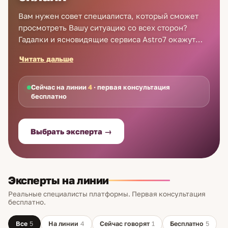
Вам нужен совет специалиста, который сможет
просмотреть Вашу ситуацию со всех сторон?
Гадалки и ясновидящие сервиса Astro7 окажут
Вам квалифицированную помощь в любой
Читать дальше
жизненной сфере. Настоящий ясновидящий в
Видном проведет консультацию по телефону или
онлайн в удобное для Вас время. Рекомендации
Сейчас на линии
4
· первая консультация
бесплатно
эксперта помогут обрести взаимопонимание в
семье, продвинуться по карьерной лестнице,
найти свою любовь. Лучшие ясновидящие
Выбрать эксперта →
Видного готовы поговорить с Вами прямо сейчас!
Первая консультация совершенно бесплатно —
просто зарегистрируйтесь и закажите звонок.
Эксперты на линии
Реальные специалисты платформы. Первая консультация
бесплатно.
Все
5
На линии
4
Сейчас говорят
1
Бесплатно
5