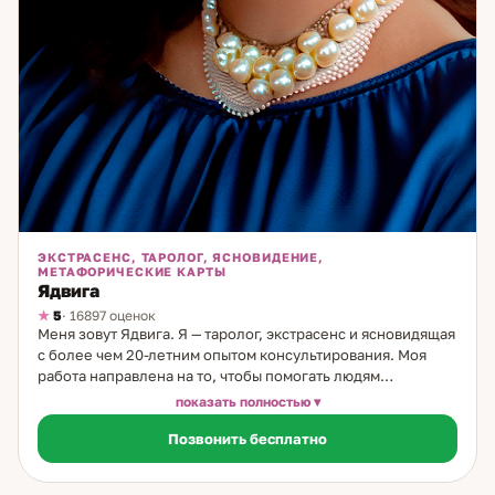
ЭКСТРАСЕНС, ТАРОЛОГ, ЯСНОВИДЕНИЕ,
МЕТАФОРИЧЕСКИЕ КАРТЫ
Ядвига
5
· 16897 оценок
Меня зовут Ядвига. Я — таролог, экстрасенс и ясновидящая
с более чем 20-летним опытом консультирования. Моя
работа направлена на то, чтобы помогать людям
разобраться в сложных жизненных ситуациях, особенно
показать полностью
тех, что касаются личных отношений и выбора пути. В
Позвонить бесплатно
своей практике я использую классические карты Таро,
Ленорман и руны. Эти древние системы позволяют
глубоко увидеть причины происходящего, понять