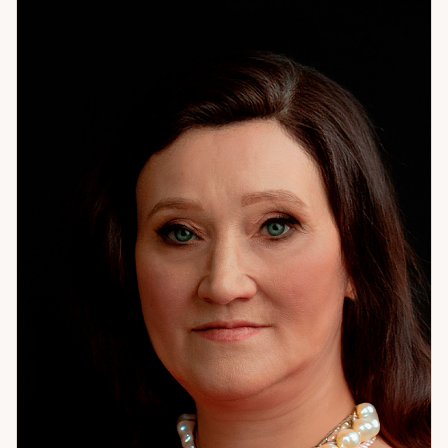
вопросами об отношениях, о работе и деньгах, о себе —
когда что-то не сходится и непонятно почему. Иногда
один разговор переворачивает понимание
собственных решений на годы. Счастье — это когда
живёшь в согласии с собой. Не с ожиданиями других,
не с тем, «как правильно» — а с тем, кто вы есть.
Помогаю это найти. Если хотите понять себя точнее —
приходите. Начнём с цифр.