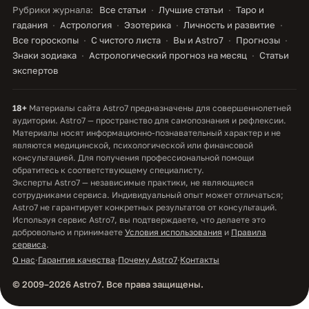
Рубрики журнала:
Все статьи
Лучшие статьи
Таро и
гадания
Астрология
Эзотерика
Личность и развитие
Все гороскопы
С чистого листа
Вы и Astro7
Прогнозы
Знаки зодиака
Астрологический прогноз на месяц
Статьи
экспертов
18+
Материалы сайта Astro7 предназначены для совершеннолетней
аудитории. Astro7 — пространство для самопознания и рефлексии.
Материалы носят информационно-познавательный характер и не
являются медицинской, психологической или финансовой
консультацией. Для получения профессиональной помощи
обратитесь к соответствующему специалисту.
Эксперты Astro7 — независимые практики, не являющиеся
сотрудниками сервиса. Индивидуальный опыт может отличаться;
Astro7 не гарантирует конкретных результатов от консультаций.
Используя сервис Astro7, вы подтверждаете, что делаете это
добровольно и принимаете
Условия использования
и
Правила
сервиса
.
О нас
·
Гарантия качества
·
Почему Astro7
·
Контакты
© 2009–2026 Astro7. Все права защищены.