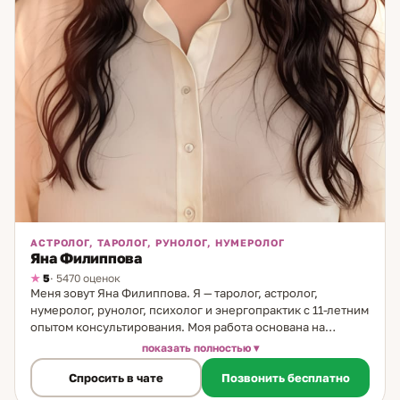
АСТРОЛОГ, ТАРОЛОГ, РУНОЛОГ, НУМЕРОЛОГ
Яна Филиппова
5
· 5470 оценок
Меня зовут Яна Филиппова. Я — таролог, астролог,
нумеролог, рунолог, психолог и энергопрактик с 11-летним
опытом консультирования. Моя работа основана на
сочетании точных инструментов анализа и глубинного
показать полностью
понимания человеческой природы. Каждый расклад,
Спросить в чате
Позвонить бесплатно
каждая натальная карта — это не просто прогноз, а путь к
осознанию закономерностей, которые формируют нашу