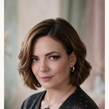
воском, проводила обряды на улучшение жизни. С тех пор
я постоянно развиваю свои способности, обучаюсь,
практикую и углубляю знания. Я работаю с вопросами
личной жизни, семьи, бизнеса, финансов, переезда,
карьеры, выбора партнёра, совместимости и защиты от
негатива. Карты Таро помогают увидеть перспективы,
принять решение в бизнесе, понять намерения партнёра и
определить скрытое влияние. Руны позволяют глубже
рассмотреть ситуацию, провести диагностику, поставить
защиту и привлечь удачу. Ленорман помогает выявить
скрытые намерения недоброжелателей и получить
подсказку в трудном выборе. Через ангелотерапию я
помогаю гармонизировать ауру, улучшить финансовый
канал, привлечь свою половину и познакомиться с
Ангелом-Хранителем. Регрессивные сеансы позволяют
безопасно и ресурсно убрать блоки в отношениях и
семье, взять энергию прошлой жизни для реализации
целей. Также я работаю со снятием негатива воском,
свинцом, яйцом, свечами, провожу гармонизацию, обряды
на любовь, деньги и защиту. В практике были случаи, когда
консультация помогала клиенту выбрать лучшую работу и
быстро выйти на карьерный рост. Я могу работать через
настройку на энергию человека, а при необходимости