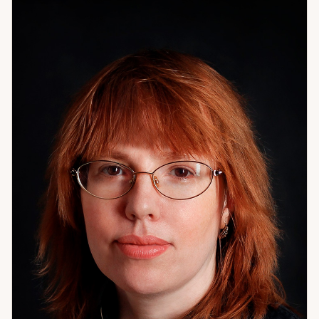
какие шаги имеют реальный смысл именно для вас. Ко
мне обращаются, когда не могут принять решение и
боятся ошибиться; когда в отношениях или в деньгах
повторяется один сценарий снова и снова; когда
накопилась усталость и апатия без видимой причины;
когда «что-то не так» — но непонятно, где именно
корень. Уже в процессе разговора часто уходит
напряжение. Потому что то, что казалось запутанным,
оказывается понятным — нужно только посмотреть на
это вместе.