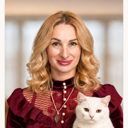
следующими темами: отношения и любовные
треугольники — что происходит, кто что чувствует, куда
ведёт; бизнес и партнёры — намерения, риски,
перспективы; выбор пути и принятие решений — когда не
знаешь, как поступить; определение негативных влияний
и работа по очищению состояния. Отдельная практика —
работа с воском: помогает выявить и снять то, что создаёт
внутреннее напряжение и блокирует движение. Если
ситуация запуталась — я помогу в ней разобраться.