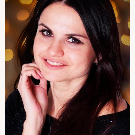
а не из истощения. Каждый расклад для меня — это три
составляющих: глубокая аналитика символов и их связей,
интуитивное сопровождение, которое улавливает то, что
не вмещается в структуру, и помощь в принятии решения —
конкретный следующий шаг. Из практики: женщина в
кризисе бизнеса нашла точку разворота через работу с
картами — сейчас дело процветает. Девушка в поиске
отношений получила направление — встреча состоялась.
Это не предсказания. Это работа с причинами. Если вы
хотите разобраться в ситуации и найти путь вперёд —
приходите.