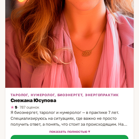
ТАРОЛОГ, НУМЕРОЛОГ, БИОЭНЕРГЕТ, ЭНЕРГОПРАКТИК
Снежана Юсупова
5
· 787 оценок
Я биоэнергет, таролог и нумеролог — в практике 7 лет.
Специализируюсь на ситуациях, где важно не просто
получить ответ, а понять, что стоит за происходящим. На
сессии я помогаю увидеть картину с разных сторон: через
показать полностью
Таро, анализ центров и космоэнергетику. Моя задача — не