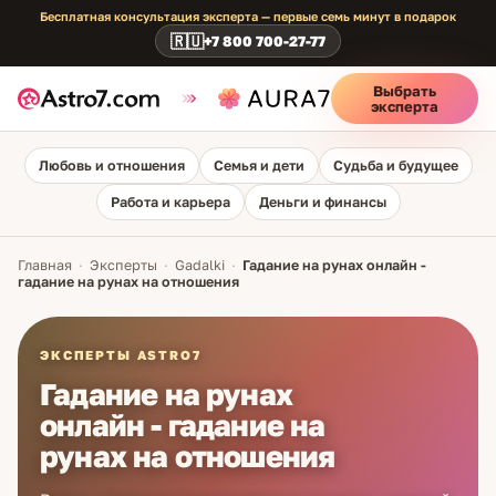
Бесплатная консультация эксперта — первые семь минут в подарок
🇷🇺
+7 800 700-27-77
Выбрать
эксперта
Любовь и отношения
Семья и дети
Судьба и будущее
Работа и карьера
Деньги и финансы
Главная
·
Эксперты
·
Gadalki
·
Гадание на рунах онлайн -
гадание на рунах на отношения
ЭКСПЕРТЫ ASTRO7
Гадание на рунах
онлайн - гадание на
рунах на отношения