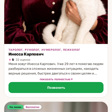
ТАРОЛОГ, РУНОЛОГ, НУМЕРОЛОГ, ПСИХОЛОГ
Инесса Карпович
5
· 22 оценок
Меня зовут Инесса Карпович. Уже 29 лет я помогаю людям
разбираться в сложных жизненных ситуациях, находить
верные решения, быстрее двигаться к своим целям и
раскрывать внутренние ресурсы. В моей практике
показать полностью
соединяются психология, Таро, руны, карты Мадам
Позвонить
Ленорман, нумерология, энергетические практики,
регрессивные сеансы, нейрографика, сказкотерапия и
медитации на тибетских поющих чашах. Мой дар
проявился в 9 лет, а в 13 лет я уже помогала вести приём
вместе с бабушкой, которая обладала даром ясновидения.
На линии
Бесплатно
Она работала с людьми и животными, делала отливки