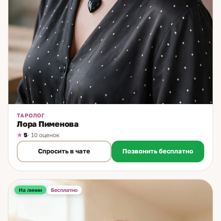
дополнительно смотрю ситуацию на картах и рунах.
Обращайтесь, и я мягко помогу вам найти ответ и
правильное направление.
ТАРОЛОГ
Лора Пименова
5
· 10 оценок
Спросить в чате
Позвонить бесплатно
На линии
Бесплатно