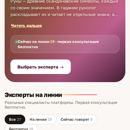
Руны — древние скандинавские символы, каждый
со своим значением. В гадании рунолог
раскладывает их и читает не отдельные знаки, а
сочетание: как одна руна оттеняет другую, что
Читать дальше
вместе они говорят о вашей ситуации.
Сейчас на линии
19
· первая консультация
бесплатно
Выбрать эксперта →
Эксперты на линии
Реальные специалисты платформы. Первая консультация
бесплатно.
Все
27
На линии
19
Сейчас говорят
8
Бесплатно
18