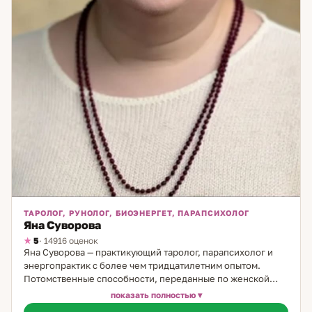
ТАРОЛОГ, РУНОЛОГ, БИОЭНЕРГЕТ, ПАРАПСИХОЛОГ
Яна Суворова
5
· 14916 оценок
Яна Суворова — практикующий таролог, парапсихолог и
энергопрактик с более чем тридцатилетним опытом.
Потомственные способности, переданные по женской
линии, позволили ей с юности развить тонкое восприятие
показать полностью
энергий и глубоко понимать внутренние процессы