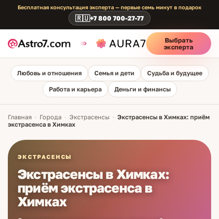
Бесплатная консультация эксперта — первые семь минут в подарок
🇷🇺
+7 800 700-27-77
Выбрать
эксперта
Любовь и отношения
Семья и дети
Судьба и будущее
Работа и карьера
Деньги и финансы
Главная
·
Города
·
Экстрасенсы
·
Экстрасенсы в Химках: приём
экстрасенса в Химках
ЭКСТРАСЕНСЫ
Экстрасенсы в Химках:
приём экстрасенса в
Химках