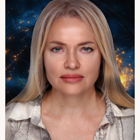
разбором: помогаю правильно сформулировать вопрос.
Это не формальность — это ключ. Точный вопрос даёт
точный ответ. Расплывчатый вопрос — расплывчатый ответ,
даже если карты говорят ясно. Поэтому работа начинается
с вопроса. Если вам нужен чёткий ответ без воды —
приходите. Начнём с правильного вопроса.