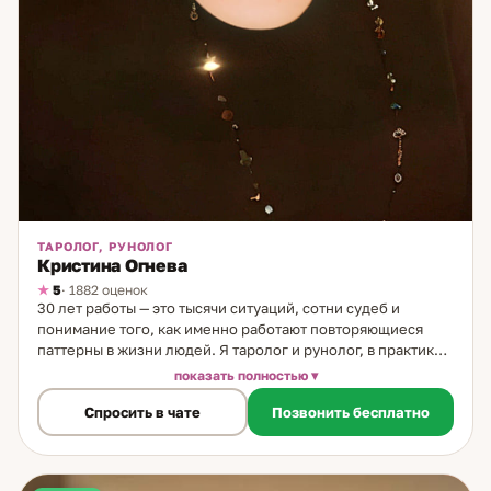
ТАРОЛОГ, РУНОЛОГ
Кристина Огнева
5
· 1882 оценок
30 лет работы — это тысячи ситуаций, сотни судеб и
понимание того, как именно работают повторяющиеся
паттерны в жизни людей. Я таролог и рунолог, в практике
30 лет. Работаю с любой колодой Таро и оракулов,
показать полностью
прогнозирую на рунах, использую уникальные авторские
Спросить в чате
Позвонить бесплатно
методы — бобах, соли, воске, огне и старинных книгах.
Каждый инструмент — под конкретную задачу.
Принципиальное отличие: не останавливаюсь на
прогнозе. Каждая консультация завершается