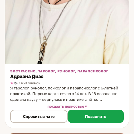
ЭКСТРАСЕНС, ТАРОЛОГ, РУНОЛОГ, ПАРАПСИХОЛОГ
Адриана Диас
5
· 1459 оценок
Я таролог, рунолог, психолог и парапсихолог с 6-летней
практикой. Первые карты взяла в 14 лет. В 18 осознанно
сделала паузу — вернулась к практике с чётко
сформулированной позицией: карты не принимают
показать полностью
решение за человека. Они дают понимание. Выбор
Спросить в чате
Позвонить
остаётся за клиентом. Этот принцип — основа моего
подхода, унаследованная от бабушки. Метод работы.
Работаю с Таро и скандинавскими рунами. Расклад на
консультации строится под конкретный запрос: ситуация