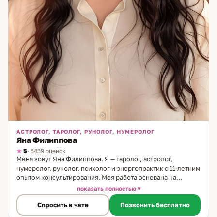
АСТРОЛОГ, ТАРОЛОГ, РУНОЛОГ, НУМЕРОЛОГ
Яна Филиппова
5
· 5459 оценок
Меня зовут Яна Филиппова. Я — таролог, астролог,
нумеролог, рунолог, психолог и энергопрактик с 11-летним
опытом консультирования. Моя работа основана на
сочетании точных инструментов анализа и глубинного
показать полностью
понимания человеческой природы. Каждый расклад,
Спросить в чате
Позвонить бесплатно
каждая натальная карта — это не просто прогноз, а путь к
осознанию закономерностей, которые формируют нашу