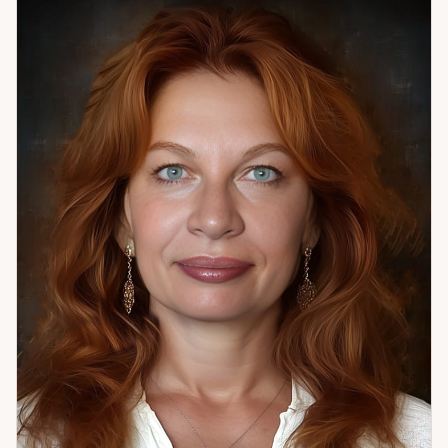
профессию, соответствующую вашим данным, и понять
текущий жизненный этап. Чаще всего обращаются с
вопросами об отношениях и совместимости, о карьере и
предназначении, о ситуациях, где логика не даёт ответа.
Сочетание трёх методов особенно важно в многослойных,
затяжных историях — там, где один угол зрения даёт
неполную картину. Если чувствуете, что что-то идёт не так,
но объяснить это трудно — приходите. Разберёмся вместе.