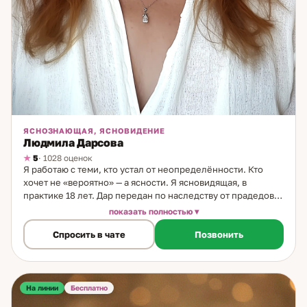
ЯСНОЗНАЮЩАЯ, ЯСНОВИДЕНИЕ
Людмила Дарсова
5
· 1028 оценок
Я работаю с теми, кто устал от неопределённости. Кто
хочет не «вероятно» — а ясности. Я ясновидящая, в
практике 18 лет. Дар передан по наследству от прадедов:
сначала проявлялся спонтанно, потом я научилась
показать полностью
направлять его осознанно — видеть чётко, в динамике, с
Спросить в чате
Позвонить
пониманием точек, где можно изменить ход событий. Как
работаю: прямое видение ситуации — иногда без
аналитических инструментов, через прямой поток
информации. Это даёт не вероятности, а конкретную
картину: что происходит сейчас, как это будет развиваться
На линии
Бесплатно
и где находится точка влияния. Темы: отношения и