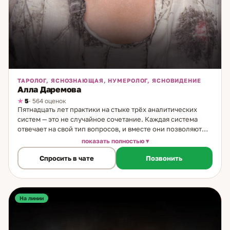
ТАРОЛОГ, ЯСНОЗНАЮЩАЯ, НУМЕРОЛОГ, ЯСНОВИДЕНИЕ
Алла Даремова
5
· 564 оценок
Пятнадцать лет практики на стыке трёх аналитических
систем — это не случайное сочетание. Каждая система
отвечает на свой тип вопросов, и вместе они позволяют
видеть ситуацию объёмно. Я таролог, нумеролог и
показать полностью
астропсихолог. После сложного периода в подростковом
Спросить в чате
Позвонить
возрасте обнаружила способность считывать состояния и
эмоции людей. Интуиция стала основой работы, карты и
числа — инструментами подтверждения и уточнения. На
консультации соединяю три системы: карты Таро отвечают
на конкретные вопросы — что происходит, чувства
На линии
партнёра, перспективы. Нумерология помогает
определить совместимость, личное предназначение и
уроки конкретного периода. Астропсихология — выбрать