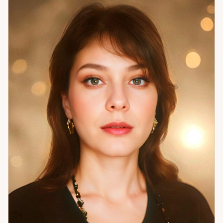
совместимость; намерения партнёра; карьера и финансы;
выявление и устранение деструктивных влияний;
раскрытие скрытых талантов и потенциала. Из практики:
девушка дважды обращалась ко мне с одним вопросом об
отношениях. В первый раз — ещё не была готова принять
ответ. Во второй — картина подтвердила необходимость
разрыва. Сейчас счастлива: новая семья, близнецы. Задача
— дать ясность там, где была неопределённость.