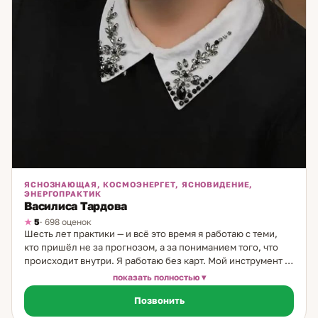
ЯСНОЗНАЮЩАЯ, КОСМОЭНЕРГЕТ, ЯСНОВИДЕНИЕ,
ЭНЕРГОПРАКТИК
Василиса Тардова
5
· 698 оценок
Шесть лет практики — и всё это время я работаю с теми,
кто пришёл не за прогнозом, а за пониманием того, что
происходит внутри. Я работаю без карт. Мой инструмент —
интуитивное считывание состояния: человека, его
показать полностью
ситуации, пространства вокруг него. Это прямое
Позвонить
взаимодействие, без посредников. Позволяет увидеть то,
что обычные методы не показывают: глубинные страхи,