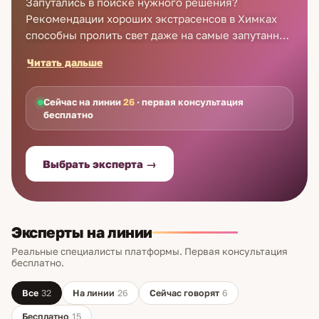
Запутались в поиске нужного решения?
Рекомендации хороших экстрасенсов в Химках
способны пролить свет даже на самые запутанные
жизненные обстоятельства. Попасть на приём к
Читать дальше
экстрасенсу в Химках теперь можно, не отходя от
монитора – достаточно зарегистрироваться на
Astro7 и связаться с оператором колл-центра.
Сейчас на линии
26
· первая консультация
бесплатно
Звоните в любое время – экстрасенсы в Химках
доступны для связи всегда! Первая консультация
– бесплатно!
Выбрать эксперта →
Эксперты на линии
Реальные специалисты платформы. Первая консультация
бесплатно.
Все
32
На линии
26
Сейчас говорят
6
Бесплатно
15