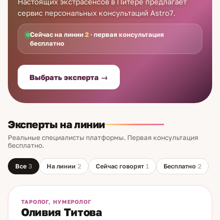
Настоящих экстрасенсов в Питере предлагает
сервис персональных консультаций Astro7.
Сейчас на линии
2
· первая консультация
бесплатно
Выбрать эксперта →
Эксперты на линии
Реальные специалисты платформы. Первая консультация
бесплатно.
Все
3
На линии
2
Сейчас говорят
1
Бесплатно
2
На линии
Бесплатно
ТАРОЛОГ, НУМЕРОЛОГ
Оливия Титова