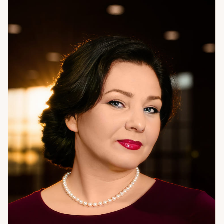
работает именно для вас. Пример из практики: молодая
пара, отношения под постоянным давлением. Числовой
анализ показал: муж находится под сильным внешним
влиянием — со стороны родительской семьи. Решение
было нестандартным — переезд. Они решились. Ситуация
изменилась кардинально. Я помогаю разобраться в том,
что происходит, и найти путь к результату. Не теорию — а
то, что можно применить. Если вам нужна системная
работа с ситуацией — приходите.