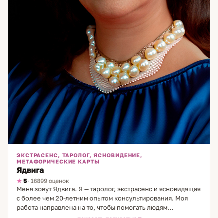
ЭКСТРАСЕНС, ТАРОЛОГ, ЯСНОВИДЕНИЕ,
МЕТАФОРИЧЕСКИЕ КАРТЫ
Ядвига
5
· 16899 оценок
Меня зовут Ядвига. Я — таролог, экстрасенс и ясновидящая
с более чем 20-летним опытом консультирования. Моя
работа направлена на то, чтобы помогать людям
разобраться в сложных жизненных ситуациях, особенно