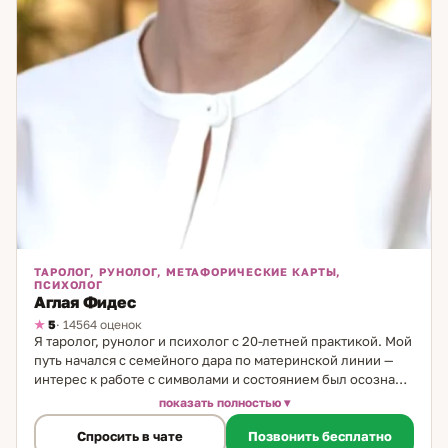
ТАРОЛОГ, РУНОЛОГ, МЕТАФОРИЧЕСКИЕ КАРТЫ,
ПСИХОЛОГ
Аглая Фидес
5
· 14564 оценок
Я таролог, рунолог и психолог с 20-летней практикой. Мой
путь начался с семейного дара по материнской линии —
интерес к работе с символами и состоянием был осознан с
детства. Со временем я выбрала викканскую традицию как
показать полностью
основу своего метода, дополнив её психологическим
Спросить в чате
Позвонить бесплатно
образованием. Что отличает мой подход. Большинство