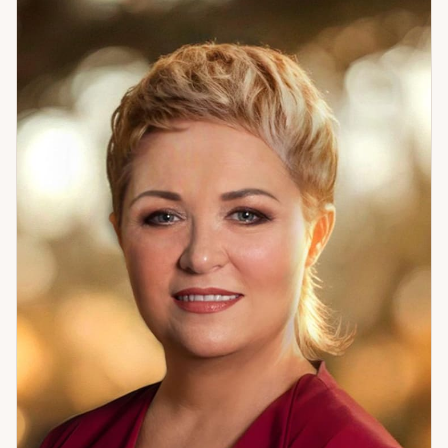
одиночества, измен, охлаждения. Темы: отношения;
миссия и предназначение; финансы и карьера; причины
одиночества. Мои клиенты уходят с ощущением
уверенности: знают, где искать опору, что делать и куда
двигаться. Если жизнь остановилась — это сигнал. Пора
разобраться.