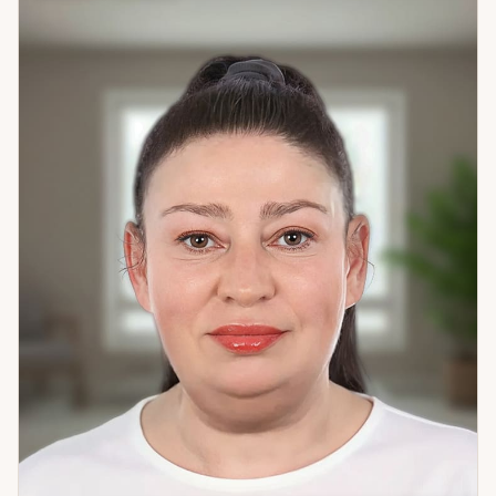
вопросами об отношениях, о работе и деньгах, о себе —
когда что-то не сходится и непонятно почему. Иногда
один разговор переворачивает понимание
собственных решений на годы. Счастье — это когда
живёшь в согласии с собой. Не с ожиданиями других,
не с тем, «как правильно» — а с тем, кто вы есть.
Помогаю это найти. Если хотите понять себя точнее —
приходите. Начнём с цифр.