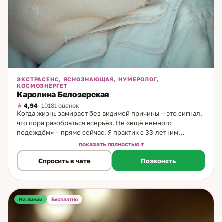
ЭКСТРАСЕНС, ЯСНОЗНАЮЩАЯ, НУМЕРОЛОГ,
КОСМОЭНЕРГЕТ
Каролина Белозерская
4,94
· 10181 оценок
Когда жизнь замирает без видимой причины — это сигнал,
что пора разобраться всерьёз. Не «ещё немного
подождём» — прямо сейчас. Я практик с 33-летним
стажем. Специализируюсь на считывании состояний,
показать полностью
нумерологии, ясновидении и биоэнергетике. Работаю в
Спросить в чате
Позвонить
комплексном формате — объединяю несколько методов
для точного ответа. Что делаю на консультации: через
глубокий расклад из 6 позиций определяю миссию
человека в этой жизни и способы её реализации.
Считываю мысли и истинные намерения партнёра — не то,
На линии
Бесплатно
что он говорит, а то, что реально происходит внутри.
Просматриваю совместимость. Нахожу причины