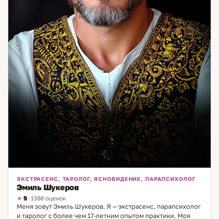
ЭКСТРАСЕНС, ТАРОЛОГ, ЯСНОВИДЕНИЕ, ПАРАПСИХОЛОГ
Эмиль Шукеров
5
· 1386 оценок
Меня зовут Эмиль Шукеров. Я — экстрасенс, парапсихолог
и таролог с более чем 17-летним опытом практики. Моя