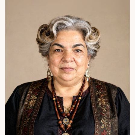
финансы; самооценка и внутреннее состояние. Из
практики: клиентка годами страдала от низкой
самооценки и эмоциональной отгороженности. После
курса работы — обрела гармонию, изменилась внешне,
начала привлекать новые возможности. Стала уверенной
и успешной. Когда человек находит опору внутри себя —
весь мир откликается ему переменами.