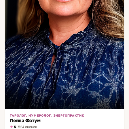
гармонии. Если вы чувствуете, что что-то мешает вам
двигаться вперёд — опишите ситуацию. Я помогу увидеть
причины и предложу конкретные шаги для их устранения.
ТАРОЛОГ, НУМЕРОЛОГ, ЭНЕРГОПРАКТИК
Лейла Фатум
5
· 524 оценок