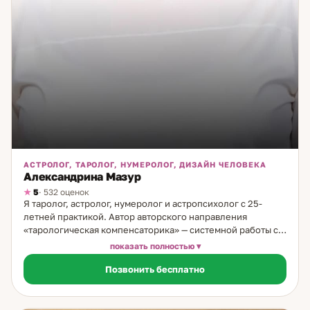
АСТРОЛОГ, ТАРОЛОГ, НУМЕРОЛОГ, ДИЗАЙН ЧЕЛОВЕКА
Александрина Мазур
5
· 532 оценок
Я таролог, астролог, нумеролог и астропсихолог с 25-
летней практикой. Автор авторского направления
«тарологическая компенсаторика» — системной работы с
теневой стороной личности через астрологию. Что такое
показать полностью
тарологическая компенсаторика. Это направление
Позвонить бесплатно
работает с теми паттернами и реакциями человека,
которые обычно остаются в слепой зоне — но именно они
формируют повторяющиеся ситуации в отношениях,
карьере, деньгах. Помогаю увидеть эту теневую сторону и