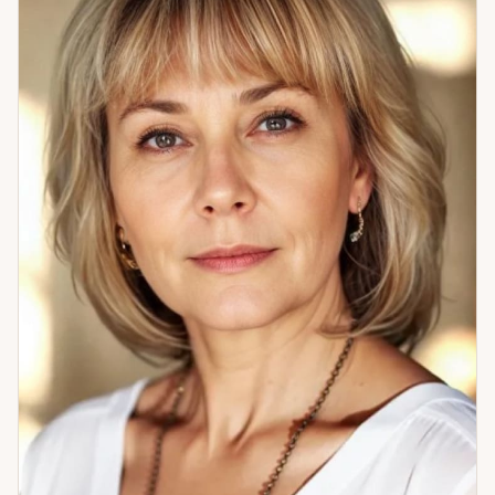
потерь: папа, брат, мама. В этом горе я нашла учителя — и
себя. Это изменило и то, как я работаю: из понимания
боли, а не из теории. Вырос опыт в «старом еврейском
дворике» — где умели хранить знание и передавать его из
рук в руки. Это тоже часть того, кем я стала. Если вам
нужно разомкнуть петлю — приходите. Разберёмся
вместе.