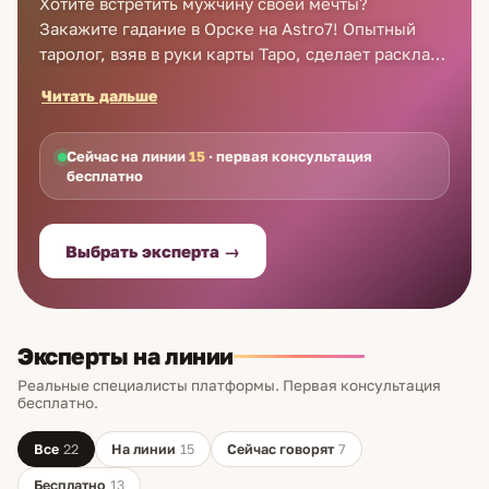
Хотите встретить мужчину своей мечты?
Закажите гадание в Орске на Astro7! Опытный
таролог, взяв в руки карты Таро, сделает расклад
на любимого и семью, поможет выбрать из
Читать дальше
нескольких поклонников достойного и оградит от
трагических ошибок в личной жизни. Мы сделали
гадание на картах в Орске доступным. Эксперты
Сейчас на линии
15
· первая консультация
бесплатно
сервиса предоставляют консультации по
телефону круглосуточно, без выходных. Первая
консультация бесплатно.
Выбрать эксперта →
Эксперты на линии
Реальные специалисты платформы. Первая консультация
бесплатно.
Все
22
На линии
15
Сейчас говорят
7
Бесплатно
13