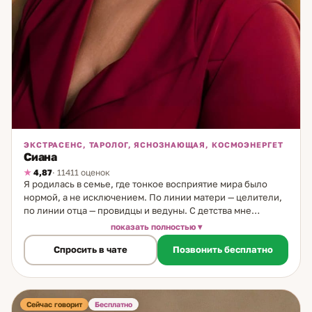
ЭКСТРАСЕНС, ТАРОЛОГ, ЯСНОЗНАЮЩАЯ, КОСМОЭНЕРГЕТ
Сиана
4,87
· 11411 оценок
Я родилась в семье, где тонкое восприятие мира было
нормой, а не исключением. По линии матери — целители,
по линии отца — провидцы и ведуны. С детства мне
передали три главных принципа рода: не навреди, не
показать полностью
мешай, не обманывай. Они стали основой не только моей
Спросить в чате
Позвонить бесплатно
практики, но и того, как я отношусь к каждому человеку,
который приходит ко мне. Я росла в атмосфере любви, где
тонкое чувствование других людей было просто частью
жизни — не тайной и не особым даром, а способом
существования. Это естественное восприятие и стало
Сейчас говорит
Бесплатно