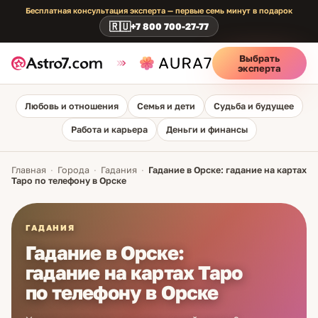
Бесплатная консультация эксперта — первые семь минут в подарок
🇷🇺
+7 800 700-27-77
Выбрать
эксперта
Любовь и отношения
Семья и дети
Судьба и будущее
Работа и карьера
Деньги и финансы
Главная
·
Города
·
Гадания
·
Гадание в Орске: гадание на картах
Таро по телефону в Орске
ГАДАНИЯ
Гадание в Орске:
гадание на картах Таро
по телефону в Орске