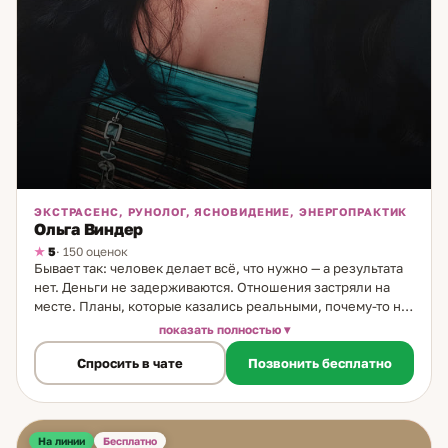
ЭКСТРАСЕНС, РУНОЛОГ, ЯСНОВИДЕНИЕ, ЭНЕРГОПРАКТИК
Ольга Виндер
5
· 150 оценок
Бывает так: человек делает всё, что нужно — а результата
нет. Деньги не задерживаются. Отношения застряли на
месте. Планы, которые казались реальными, почему-то не
реализуются. И объяснения нет. Я рунолог, в практике 8
показать полностью
лет. Работаю именно с такими ситуациями — когда на
Спросить в чате
Позвонить бесплатно
уровне действий всё правильно, но что-то на другом
уровне мешает. Основной формат работы — рунные
расклады. Я строю расклад на развитие событий на три
месяца вперёд: вижу, что идёт, что тормозит, какие
факторы сейчас работают против и какие — в поддержку.
На линии
Бесплатно