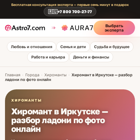
Бесплатная консультация эксперта — первые семь минут в подарок
🇷🇺
+7 800 700-27-77
Выбрать
эксперта
Любовь и отношения
Семья и дети
Судьба и будущее
Работа и карьера
Деньги и финансы
Главная
·
Города
·
Хироманты
·
Хиромант в Иркутске — разбор
ладони по фото онлайн
ХИРОМАНТЫ
Хиромант в Иркутске —
разбор ладони по фото
онлайн