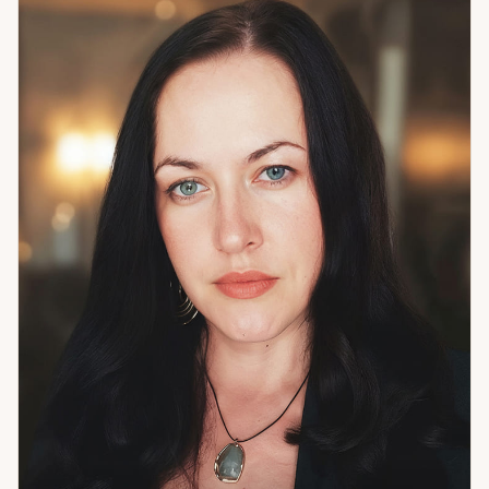
под запрос. Числовое считывание — для личных циклов и
паттернов. Биоэнергетика и маятник — для точных ответов,
выбора дат, определения дисбалансов. Центральное в
методе — авторские техники глубинной настройки. Они
позволяют видеть не только внешние обстоятельства, но и
*внутренние установки, блоки, скрытые ресурсы*,
которые управляют тем, что происходит снаружи.
Отдельный инструмент: поиск личных благоприятных
чисел и дат по дате рождения. Это редкость даже среди
специалистов с большим стажем. Работаю бережно,
конфиденциально, с полной вовлечённостью. Если готовы
к честному взгляду на ситуацию — я здесь.