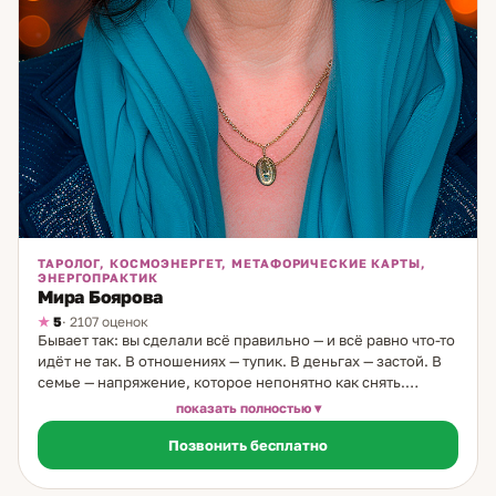
ТАРОЛОГ, КОСМОЭНЕРГЕТ, МЕТАФОРИЧЕСКИЕ КАРТЫ,
ЭНЕРГОПРАКТИК
Мира Боярова
5
· 2107 оценок
Бывает так: вы сделали всё правильно — и всё равно что-то
идёт не так. В отношениях — тупик. В деньгах — застой. В
семье — напряжение, которое непонятно как снять.
Именно с таким приходят ко мне. Я таролог и
показать полностью
космоэнергет, практикую 35 лет. Мой путь начался в
Позвонить бесплатно
детстве — до шести лет я жила у бабушки в деревне,
мудрой женщины, которая умела видеть людей. Эти
знания жили во мне долгие годы, пока после рождения