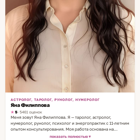
АСТРОЛОГ, ТАРОЛОГ, РУНОЛОГ, НУМЕРОЛОГ
Яна Филиппова
5
· 5461 оценок
Меня зовут Яна Филиппова. Я — таролог, астролог,
нумеролог, рунолог, психолог и энергопрактик с 11-летним
опытом консультирования. Моя работа основана на
сочетании точных инструментов анализа и глубинного
показать полностью