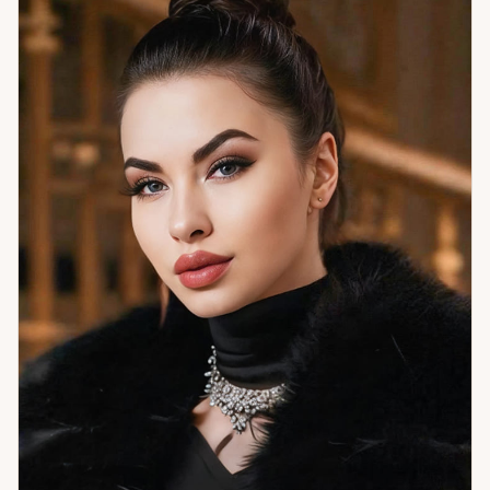
находишься, действия становятся точными, а не
случайными. Психологический подход — язык, на котором
можно объяснить себе то, что нашли через символ.
Отдельное направление — анализ сновидений.
Повторяющиеся сны и образы — это не случайность. Это
сигналы, которые стоит уметь читать. Я работаю с
самопознанием и внутренним ростом, с отношениями и
любовью, с кризисами и выборами, с профессиональной
реализацией и завершением прошлого. Клиенты из 12
стран. Если вы хотите разобраться — не только в ситуации,
но и в себе — приходите.