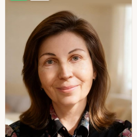
Отдельно работаю с вопросом о партнёре: его мысли,
чувства, реальные намерения. Это помогает принять
решение, опираясь не на предположения, а на
конкретную картину. При необходимости провожу
считывание состояния по фото — это даёт дополнительный
пласт информации о конкретном человеке или ситуации,
который расклад не всегда покрывает. Один из
запоминающихся случаев в практике: клиентка с
хроническими финансовыми трудностями. Расклад указал
на неожиданный фактор — она привыкла открыто делиться
планами до их реализации. После того как изменила этот
паттерн, ситуация стабилизировалась. Иногда причина
оказывается там, где не ищут. Если вы хотите понять, что
именно мешает — приходите. Я помогу это найти.