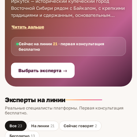
Иркутск — исторический купеческий город
Восточной Сибири рядом с Байкалом, с крепкими
традициями и сдержанным, основательным
характером жителей. Запрос «хиромант в
Читать дальше
Иркутске» здесь редко идёт от праздного
любопытства, чаще хочется понять себя и свои
склонности по делу. Хиромантия читает ладонь
Сейчас на линии
21
· первая консультация
бесплатно
как карту склонностей. Линии, холмы и форма
кисти отражают темперамент, ресурсы и
повторяющиеся жизненные сценарии. Эксперты
Выбрать эксперта →
Astro7 консультируют жителей Иркутска
дистанционно, по фото, видео или телефону.
Эксперты на линии
Реальные специалисты платформы. Первая консультация
бесплатно.
Все
23
На линии
21
Сейчас говорят
2
Бесплатно
13