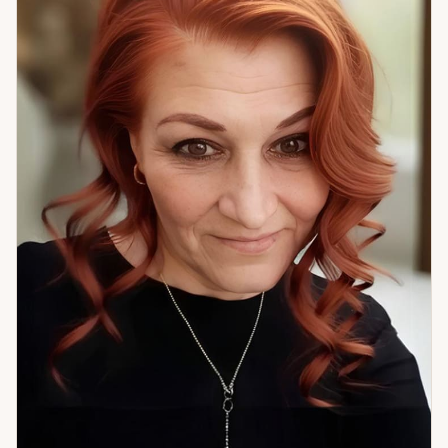
составляющих: глубокая аналитика символов и их связей,
интуитивное сопровождение, которое улавливает то, что
не вмещается в структуру, и помощь в принятии решения —
конкретный следующий шаг. Из практики: женщина в
кризисе бизнеса нашла точку разворота через работу с
картами — сейчас дело процветает. Девушка в поиске
отношений получила направление — встреча состоялась.
Это не предсказания. Это работа с причинами. Если вы
хотите разобраться в ситуации и найти путь вперёд —
приходите.