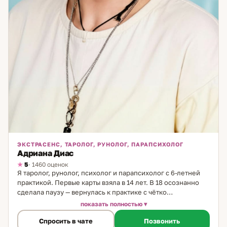
ЭКСТРАСЕНС, ТАРОЛОГ, РУНОЛОГ, ПАРАПСИХОЛОГ
Адриана Диас
5
· 1460 оценок
Я таролог, рунолог, психолог и парапсихолог с 6-летней
практикой. Первые карты взяла в 14 лет. В 18 осознанно
сделала паузу — вернулась к практике с чётко
сформулированной позицией: карты не принимают
показать полностью
решение за человека. Они дают понимание. Выбор
Спросить в чате
Позвонить
остаётся за клиентом. Этот принцип — основа моего