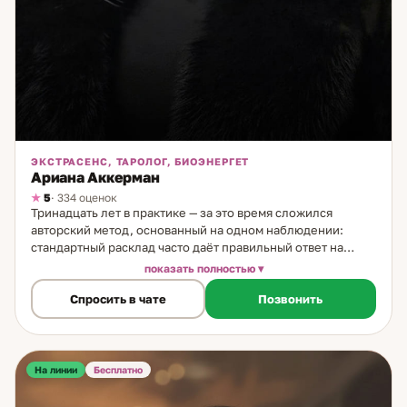
ЭКСТРАСЕНС, ТАРОЛОГ, БИОЭНЕРГЕТ
Ариана Аккерман
5
· 334 оценок
Тринадцать лет в практике — за это время сложился
авторский метод, основанный на одном наблюдении:
стандартный расклад часто даёт правильный ответ на
неправильно поставленный вопрос. Глубинная настройка
показать полностью
это меняет. С детства я чувствую людей иначе: не
Спросить в чате
Позвонить
угадываю — знаю. Это было не просто наблюдением, а
внутренним знанием, которое не поддаётся логике.
Позже прошла обучение в европейских эзотерических
школах — Великобритания, Германия, Словения. Эти
знания дали системную основу тому, что раньше было
На линии
Бесплатно
только интуицией. В работе использую несколько
инструментов: Таро в разных видах колод — подбирается