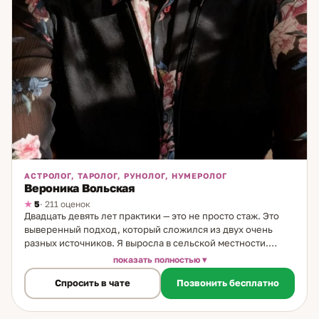
АСТРОЛОГ, ТАРОЛОГ, РУНОЛОГ, НУМЕРОЛОГ
Вероника Вольская
5
· 211 оценок
Двадцать девять лет практики — это не просто стаж. Это
выверенный подход, который сложился из двух очень
разных источников. Я выросла в сельской местности.
Рядом были «знающие бабушки» — женщины, которые
показать полностью
умели видеть то, что другие не замечали. Я наблюдала,
Спросить в чате
Позвонить бесплатно
впитывала. Потом, уже в городе, искала знания в редких
книгах — библиотека, дореволюционные издания,
системы, которые не преподавали нигде. В конце 1990-х