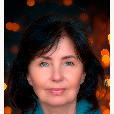
снова и снова происходит одно и то же — с разными
людьми, но одним и тем же результатом. Нахожу
механику и объясняю её так, чтобы человек мог её
изменить. Отдельная тема — самопознание и измена:
что стоит за изменой, что она означает для отношений,
как это принять или преодолеть. После консультации
главное — не просто ответ на вопрос, а ощущение, что
стало понятнее и есть точка опоры.