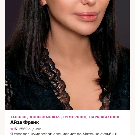
проблемы и направить вас к решению, консультация Яны
Суворовой станет надёжным шагом к внутренней
гармонии и жизненной ясности.
ТАРОЛОГ, ЯСНОЗНАЮЩАЯ, НУМЕРОЛОГ, ПАРАПСИХОЛОГ
Айза Франк
5
· 2560 оценок
Я таролог, нумеролог, специалист по Матрице судьбы и