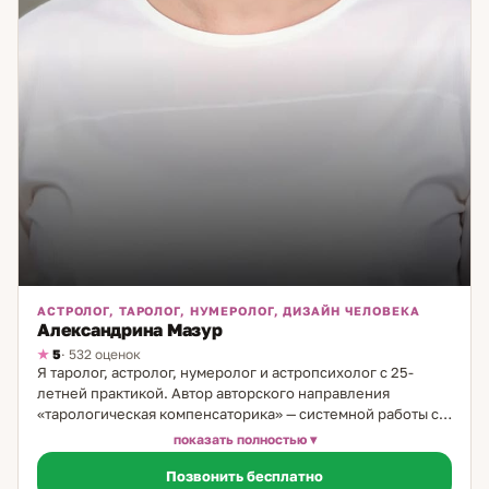
АСТРОЛОГ, ТАРОЛОГ, НУМЕРОЛОГ, ДИЗАЙН ЧЕЛОВЕКА
Александрина Мазур
5
· 532 оценок
Я таролог, астролог, нумеролог и астропсихолог с 25-
летней практикой. Автор авторского направления
«тарологическая компенсаторика» — системной работы с
теневой стороной личности через астрологию. Что такое
показать полностью
тарологическая компенсаторика. Это направление
Позвонить бесплатно
работает с теми паттернами и реакциями человека,