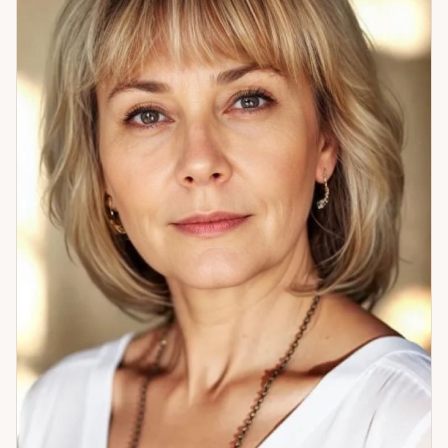
потерь: папа, брат, мама. В этом горе я нашла учителя — и
себя. Это изменило и то, как я работаю: из понимания
боли, а не из теории. Вырос опыт в «старом еврейском
дворике» — где умели хранить знание и передавать его из
рук в руки. Это тоже часть того, кем я стала. Если вам
нужно разомкнуть петлю — приходите. Разберёмся
вместе.