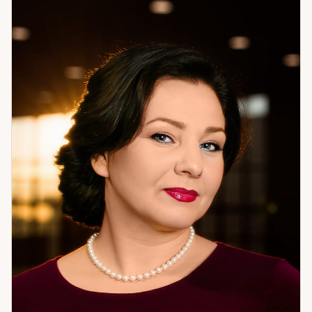
работает именно для вас. Пример из практики: молодая
пара, отношения под постоянным давлением. Числовой
анализ показал: муж находится под сильным внешним
влиянием — со стороны родительской семьи. Решение
было нестандартным — переезд. Они решились. Ситуация
изменилась кардинально. Я помогаю разобраться в том,
что происходит, и найти путь к результату. Не теорию — а
то, что можно применить. Если вам нужна системная
работа с ситуацией — приходите.