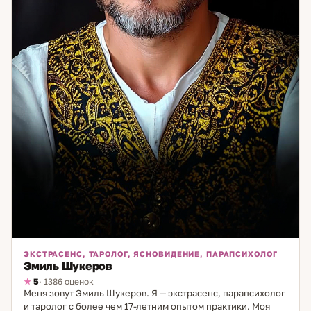
ЭКСТРАСЕНС, ТАРОЛОГ, ЯСНОВИДЕНИЕ, ПАРАПСИХОЛОГ
Эмиль Шукеров
5
· 1386 оценок
Меня зовут Эмиль Шукеров. Я — экстрасенс, парапсихолог
и таролог с более чем 17-летним опытом практики. Моя