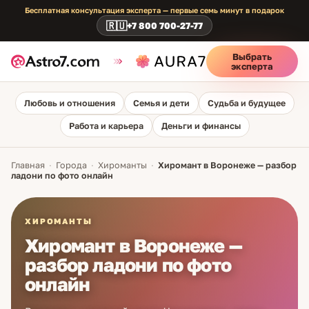
Бесплатная консультация эксперта — первые семь минут в подарок
🇷🇺
+7 800 700-27-77
Выбрать
эксперта
Любовь и отношения
Семья и дети
Судьба и будущее
Работа и карьера
Деньги и финансы
Главная
·
Города
·
Хироманты
·
Хиромант в Воронеже — разбор
ладони по фото онлайн
ХИРОМАНТЫ
Хиромант в Воронеже —
разбор ладони по фото
онлайн