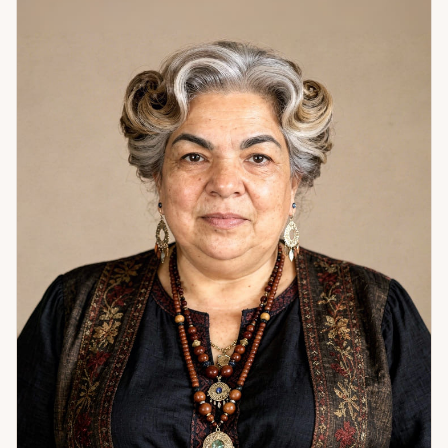
практики: клиентка годами страдала от низкой
самооценки и эмоциональной отгороженности. После
курса работы — обрела гармонию, изменилась внешне,
начала привлекать новые возможности. Стала уверенной
и успешной. Когда человек находит опору внутри себя —
весь мир откликается ему переменами.