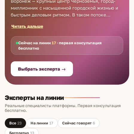
Воронеж — крупный центр Черноземья, город-
миллионник с насыщенной городской жизнью и
быстрым деловым ритмом. В таком потоке
полезно иногда остановиться и спокойно
Читать дальше
посмотреть на себя со стороны. Запрос
«хиромант в Воронеже» обычно про это: не про
гадание на судьбу, а про чтение ладони.
Сейчас на линии
17
· первая консультация
бесплатно
Хиромантия анализирует линии, холмы и форму
кисти как карту характера, темперамента и
природных склонностей человека. Эксперты
Выбрать эксперта →
Astro7 консультируют жителей Воронежа
дистанционно, по фото, видео или телефону.
Эксперты на линии
Реальные специалисты платформы. Первая консультация
бесплатно.
Все
23
На линии
17
Сейчас говорят
6
Бесплатно
13