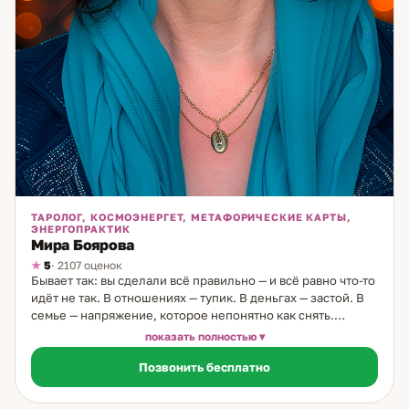
ТАРОЛОГ, КОСМОЭНЕРГЕТ, МЕТАФОРИЧЕСКИЕ КАРТЫ,
ЭНЕРГОПРАКТИК
Мира Боярова
5
· 2107 оценок
Бывает так: вы сделали всё правильно — и всё равно что-то
идёт не так. В отношениях — тупик. В деньгах — застой. В
семье — напряжение, которое непонятно как снять.
Именно с таким приходят ко мне. Я таролог и
показать полностью
космоэнергет, практикую 35 лет. Мой путь начался в
Позвонить бесплатно
детстве — до шести лет я жила у бабушки в деревне,
мудрой женщины, которая умела видеть людей. Эти
знания жили во мне долгие годы, пока после рождения