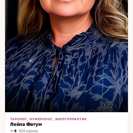
гармонии. Если вы чувствуете, что что-то мешает вам
двигаться вперёд — опишите ситуацию. Я помогу увидеть
причины и предложу конкретные шаги для их устранения.
ТАРОЛОГ, НУМЕРОЛОГ, ЭНЕРГОПРАКТИК
Лейла Фатум
5
· 524 оценок