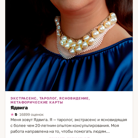
ЭКСТРАСЕНС, ТАРОЛОГ, ЯСНОВИДЕНИЕ,
МЕТАФОРИЧЕСКИЕ КАРТЫ
Ядвига
5
· 16899 оценок
Меня зовут Ядвига. Я — таролог, экстрасенс и ясновидящая
с более чем 20-летним опытом консультирования. Моя
работа направлена на то, чтобы помогать людям
разобраться в сложных жизненных ситуациях, особенно