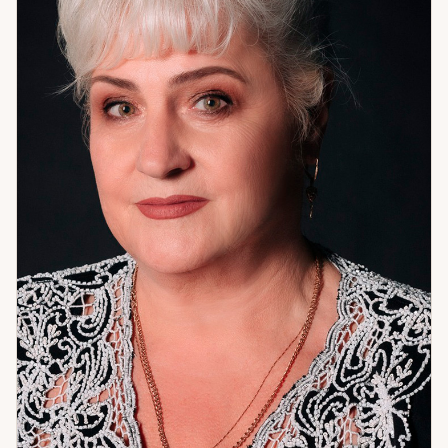
судьба в смысле «задано навсегда» — это сценарий,
который можно осознать и изменить. Именно здесь чаще
всего находится корень того, что не работает годами. Я
помогаю с гармонией в отношениях и семейными
конфликтами, с рабочими и личными тупиками, с
очищением пространства и защитой. Работаю с
денежными потоками и состоянием внутреннего покоя.
Если вы чувствуете, что ходите по кругу — скорее всего,
мы ещё не добирались до настоящей причины. Давайте
доберёмся.