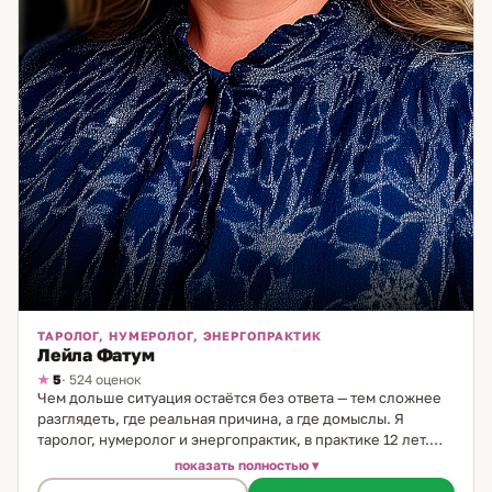
ТАРОЛОГ, НУМЕРОЛОГ, ЭНЕРГОПРАКТИК
Лейла Фатум
5
· 524 оценок
Чем дольше ситуация остаётся без ответа — тем сложнее
разглядеть, где реальная причина, а где домыслы. Я
таролог, нумеролог и энергопрактик, в практике 12 лет.
Использую три инструмента в комплексе: Таро даёт
показать полностью
картину и прогноз, нумерология раскрывает жизненные