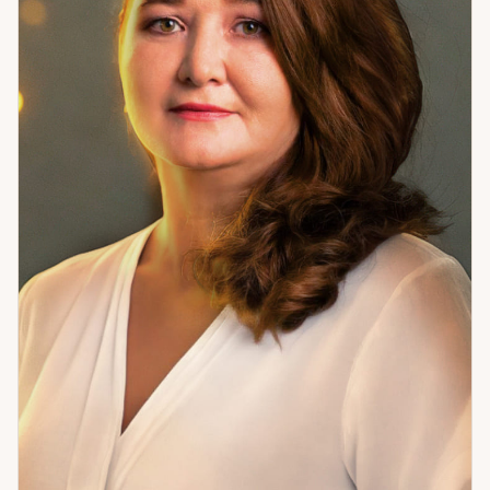
финансам и бизнесу. Провожу диагностику энергетики
человека, определяю наличие негативных воздействий.
При необходимости применяю восковые отливки, отливки
свинцом, отжиг, постановку рунических защит, перевод
негатива на вольта. Как квалифицированный рунолог
составляю рунические формулы, ставы и гальдраставы под
конкретный запрос: гармонизация отношений, удачное
собеседование, перспективный поиск работы и другие
задачи. Мои способности проявлялись с детства: я видела
сны, которые совпадали с реальными событиями,
предчувствовала ситуации, а карты начала изучать в 6–7
лет благодаря отцу. Сейчас мне 55 лет, у меня 18
дипломов, подтверждающих квалификацию и способности
в эзотерике. Многие клиенты остаются со мной на годы,
обращаются люди из России, ближнего и дальнего
зарубежья. Если вам нужен честный, глубокий и
профессиональный взгляд на ситуацию, приглашаю вас на
консультацию.