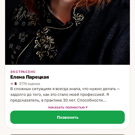
ЭКСТРАСЕНС
Елена Парецкая
5
· 3770 оценок
В сложных ситуациях я всегда знала, что нужно делать —
задолго до того, как это стало моей профессией. Я
предсказатель, в практике 30 лет. Способности
проявились с детства: чувствовала людей, видела скрытые
показать полностью
мотивы, умела влиять на ход событий — сначала
Позвонить
спонтанно, потом осознанно. Первым учителем в
предсказательных практиках стал Нострадамус. Как
работаю: авторская система — карты Таро, ментальные
практики, практики считывания и работа с накопленным