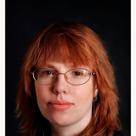
запоминающихся случаев в моей практике — история
Галины. Ей было 47 лет, за плечами 30 лет брака,
который, как она чувствовала, себя изжил. Она
познакомилась с мужчиной — случайно, на остановке.
Мы работали вместе, и сейчас они счастливы:
усыновили ребёнка, переехали в Москву, открыли своё
дело. Иногда поворот судьбы — это просто нужный
момент, который важно не пропустить. Если вы
чувствуете, что застряли и не знаете, в какую сторону
двигаться — приходите. Разберёмся вместе.