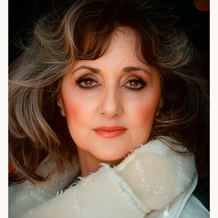
пути — что на каждом из них». Из практики: клиентка
хотела открыть ателье. Карты предупредили — впереди
непредвиденные обстоятельства, лучше подождать. Она
послушалась. Потом пришёл ковид. Деньги остались
целы. Я помогаю подготовиться к переменам и
использовать их. Если вам нужен не просто прогноз, а
понимание, что делать, — приходите.