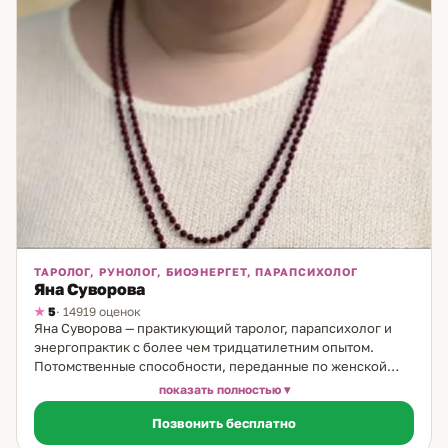
ТАРОЛОГ, РУНОЛОГ, БИОЭНЕРГЕТ, ПАРАПСИХОЛОГ
Яна Суворова
5
· 14919 оценок
Яна Суворова — практикующий таролог, парапсихолог и
энергопрактик с более чем тридцатилетним опытом.
Потомственные способности, переданные по женской
линии, позволили ей с юности развить тонкое восприятие
показать полностью
энергий и глубоко понимать внутренние процессы
Позвонить бесплатно
человека. Уже с 14 лет Яна работала с картами Таро, умела
точно видеть причинно-следственные связи и помогала