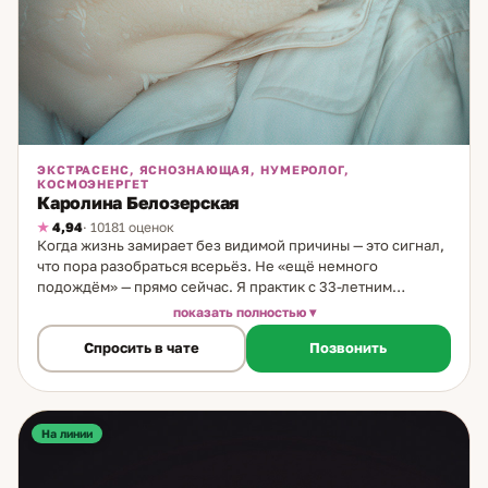
ЭКСТРАСЕНС, ЯСНОЗНАЮЩАЯ, НУМЕРОЛОГ,
КОСМОЭНЕРГЕТ
Каролина Белозерская
4,94
· 10181 оценок
Когда жизнь замирает без видимой причины — это сигнал,
что пора разобраться всерьёз. Не «ещё немного
подождём» — прямо сейчас. Я практик с 33-летним
стажем. Специализируюсь на считывании состояний,
показать полностью
нумерологии, ясновидении и биоэнергетике. Работаю в
Спросить в чате
Позвонить
комплексном формате — объединяю несколько методов
для точного ответа. Что делаю на консультации: через
глубокий расклад из 6 позиций определяю миссию
человека в этой жизни и способы её реализации.
Считываю мысли и истинные намерения партнёра — не то,
На линии
что он говорит, а то, что реально происходит внутри.
Просматриваю совместимость. Нахожу причины