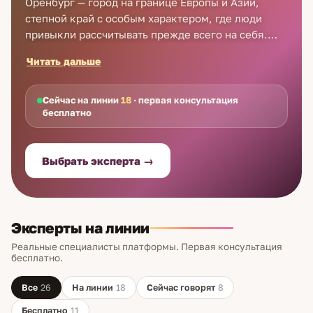
Оренбург — город на границе Европы и Азии,
степной край с особым характером, где люди
привыкли рассчитывать прежде всего на себя.
Когда нужно лучше понять собственные ресурсы,
Читать дальше
причины повторяющихся ситуаций или сверить
важный шаг, оренбуржцы обращаются к
нумерологу. Это не предсказание, а расчёт: дата
Сейчас на линии
18
· первая консультация
бесплатно
рождения и имя задают картину, в которой видны
сильные стороны и слабые места, а также
периоды, к которым стоит подготовиться
Выбрать эксперта →
заранее.
Эксперты на линии
Реальные специалисты платформы. Первая консультация
бесплатно.
Все
26
На линии
18
Сейчас говорят
8
Бесплатно
11