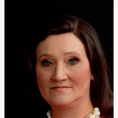
вопросами об отношениях, о работе и деньгах, о себе —
когда что-то не сходится и непонятно почему. Иногда
один разговор переворачивает понимание
собственных решений на годы. Счастье — это когда
живёшь в согласии с собой. Не с ожиданиями других,
не с тем, «как правильно» — а с тем, кто вы есть.
Помогаю это найти. Если хотите понять себя точнее —
приходите. Начнём с цифр.