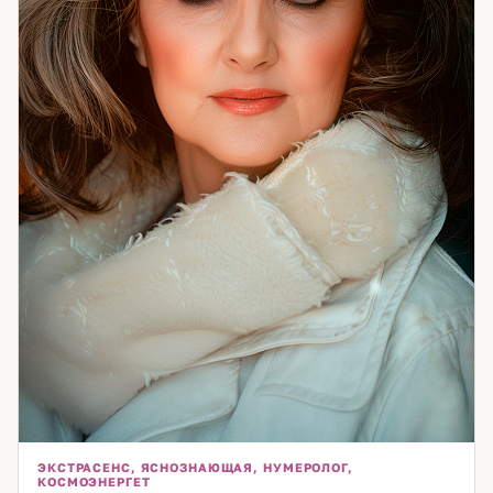
денежными потоками и состоянием внутреннего покоя.
Если вы чувствуете, что ходите по кругу — скорее всего,
мы ещё не добирались до настоящей причины. Давайте
доберёмся.
ЭКСТРАСЕНС, ЯСНОЗНАЮЩАЯ, НУМЕРОЛОГ,
КОСМОЭНЕРГЕТ