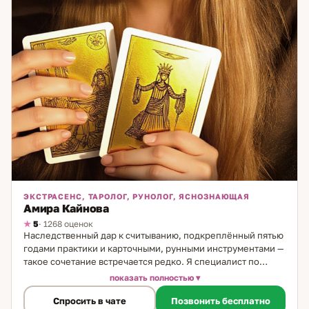
ЭКСТРАСЕНС, ТАРОЛОГ, РУНОЛОГ, ЯСНОЗНАЮЩАЯ
Амира Кайнова
5
· 1268 оценок
Наследственный дар к считыванию, подкреплённый пятью
годами практики и карточными, рунными инструментами —
такое сочетание встречается редко. Я специалист по
считыванию состояний, таролог и рунолог. Способность
показать полностью
передалась от прабабушки, которая работала с людьми,
Спросить в чате
Позвонить бесплатно
опираясь на знания народных традиций. Дар