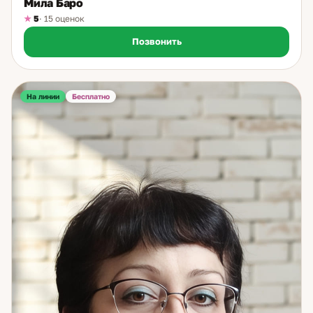
Мила Баро
5
· 15 оценок
Позвонить
На линии
Бесплатно