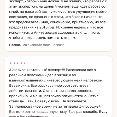
эксперт, который мне нужен. Я не жалею, что работаю с
консультации. Если вам нужен честный, многосторонний
этим экспертом, на данный момент еще идет работа со
анализ ситуации — я готова к работе.
мной, но даже сейчас я уже чувствую улучшение моего
состояния, по сравнению с тем, что было в начале, то,
что предсказала Лина, конечно же, приятно уху, но все
предсказания на 2016 год. Искренне надеюсь, что все
исполнится, а Аните желаю здоровья и сил для того,
чтобы и дальше мочь помогать людям.
Полина
· об эксперте Лина Волкова
★★★★★
Айза Франк отличный эксперт!!! Рассказала все о
реальном положении дел в жизни и во
взаимоотношениях с интересующим меня человеком.
Без лирики. Все рассказанное соответствует
действительности. Охарактеризовала человека
правильно. И меня настроила оптимистично. Легче
стало дышать. Советую всем. Не пожалеете.
Запланированное время не затягивала философией.
Все конкретно на заданную тему. Еще раз спасибо. Буду
еще к Вам обращаться.