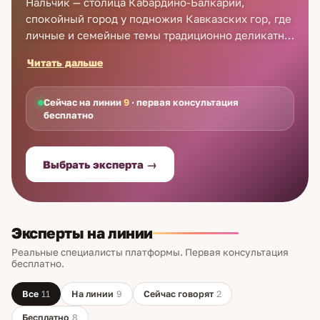
Нальчик — столица Кабардино-Балкарии,
спокойный город у подножия Кавказских гор, где
личные и семейные темы традиционно деликатны
и не выносятся на широкое обсуждение. Именно
Читать дальше
поэтому дистанционный формат особенно ценен:
разговор с тарологом проходит
конфиденциально, без посторонних глаз, из дома.
Сейчас на линии
9
· первая консультация
бесплатно
Карты Таро помогают аккуратно разобрать
чувствительный вопрос (отношения, выбор,
напряжение в близком кругу) и увидеть
Выбрать эксперта →
расстановку сил без осуждения и давления. Это
разбор, а не предсказание неизбежного.
Эксперты на линии
Реальные специалисты платформы. Первая консультация
бесплатно.
Все
11
На линии
9
Сейчас говорят
2
Бесплатно
8