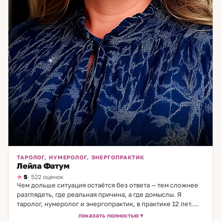
ТАРОЛОГ, НУМЕРОЛОГ, ЭНЕРГОПРАКТИК
Лейла Фатум
5
· 522 оценок
Чем дольше ситуация остаётся без ответа — тем сложнее
разглядеть, где реальная причина, а где домыслы. Я
таролог, нумеролог и энергопрактик, в практике 12 лет.
Использую три инструмента в комплексе: Таро даёт
показать полностью