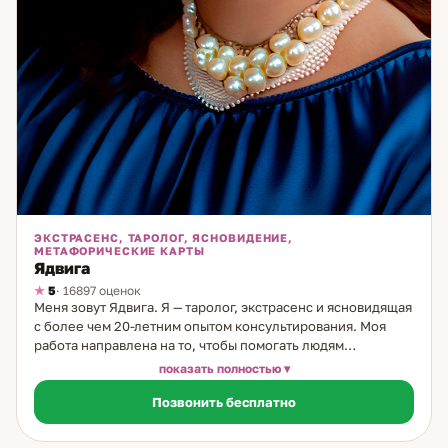
ЭКСТРАСЕНС, ТАРОЛОГ, ЯСНОВИДЕНИЕ,
МЕТАФОРИЧЕСКИЕ КАРТЫ
Ядвига
5
· 16897 оценок
Меня зовут Ядвига. Я — таролог, экстрасенс и ясновидящая
с более чем 20-летним опытом консультирования. Моя
работа направлена на то, чтобы помогать людям
разобраться в сложных жизненных ситуациях, особенно
показать полностью
тех, что касаются личных отношений и выбора пути. В
Позвонить бесплатно
своей практике я использую классические карты Таро,
Ленорман и руны. Эти древние системы позволяют
глубоко увидеть причины происходящего, понять