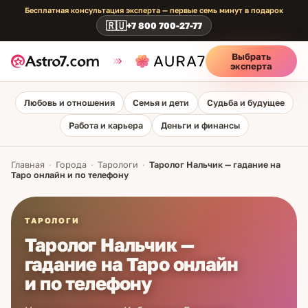
Бесплатная консультация эксперта — первые семь минут в подарок
🇷🇺
+7 800 700-27-77
Выбрать
эксперта
Любовь и отношения
Семья и дети
Судьба и будущее
Работа и карьера
Деньги и финансы
Главная
·
Города
·
Тарологи
·
Таролог Нальчик — гадание на
Таро онлайн и по телефону
ТАРОЛОГИ
Таролог Нальчик —
гадание на Таро онлайн
и по телефону