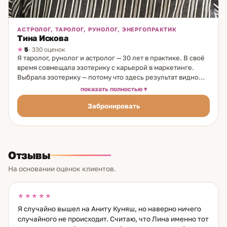
АСТРОЛОГ, ТАРОЛОГ, РУНОЛОГ, ЭНЕРГОПРАКТИК
Тина Искова
5
· 330 оценок
Я таролог, рунолог и астролог — 30 лет в практике. В своё
время совмещала эзотерику с карьерой в маркетинге.
Выбрала эзотерику — потому что здесь результат видно
сразу и он настоящий. На каждый вопрос я работаю
показать полностью
несколькими методами: каждый инструмент показывает
Забронировать
свой слой. Таро — текущая ситуация и скрытые процессы.
Астрология — глубинная природа человека и
долгосрочные тенденции. Руны — структурный анализ
ситуации и ресурс. Матрица судьбы и Бацзы — жизненный
сценарий, предназначение, природные сильные стороны.
Отзывы
Темы, с которыми работаю: любовь и отношения — что
человек на самом деле чувствует, ваш ли это человек, как
На основании оценок клиентов.
укрепить связь; карьера и бизнес — перспективы,
партнёрство, риски; сложные выборы и ситуации;
недвижимость и финансы; защита и состояние;
★★★★★
психология личности. Отдельно: я чувствую людей, у
Я случайно вышел на Аниту Куняш, но наверно ничего
которых есть собственный дар. Если вы один из таких и
случайного не происходит. Считаю, что Лина именно тот
хотите разобраться в этом — это тоже можно обсудить на