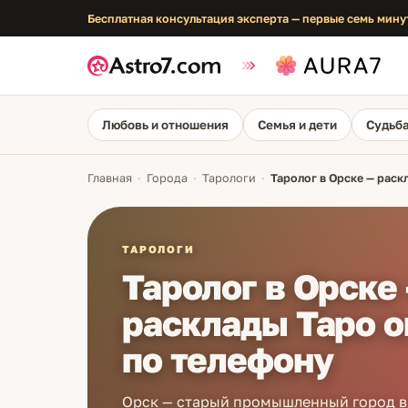
Бесплатная консультация эксперта — первые семь мину
Любовь и отношения
Семья и дети
Судьба
Главная
·
Города
·
Тарологи
·
Таролог в Орске — раск
ТАРОЛОГИ
Таролог в Орске
расклады Таро о
по телефону
Орск — старый промышленный город в