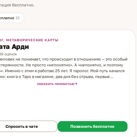
тация бесплатно.
сплатно
15
ОГ, МЕТАФОРИЧЕСКИЕ КАРТЫ
ата Арди
889 оценок
человек не понимает, что происходит в отношениях — это особый
стерянности. Не просто «непонятно». А «непонятно, и поэтому
». Именно с этим я работаю 25 лет. Я таролог. Мой путь начался
но: книга о Таро в магазине, два дня без отрыва, первые
ды на бумажных рисунках. С тех пор арсенал вырос — карты Таро
показать полностью
рман, маятник, ароматерапия, трансформационные игры, свечи
ами. Работаю с тем, что подходит к конкретной ситуации. Мои
ые темы — все грани отношений. Мысли, чувства и реальные
ния партнёра — то, что человек рядом не говорит вслух, но что
ляет его поведение. Конфликты и разлуки. Любовный
льник. Служебный роман. Любовь на расстоянии. Ситуации
 — когда нужно решить, и страшно ошибиться. Также работаю с
Спросить в чате
Позвонить бесплатно
ами одиночества и повторяющимися сценариями в отношениях:
снова и снова происходит одно и то же — с разными людьми, но