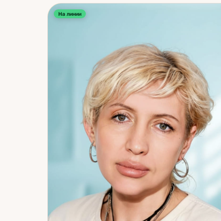
поступить в конкретной ситуации; почему повторяе
На линии
один и тот же сценарий — в отношениях, в работе, в
деньгах; внутренние блоки — что держит на месте и
даёт двигаться. На консультации работаем по шагам
что происходит сейчас — что на это влияет — какие
есть варианты — какие действия безопасны и имеют
смысл. Это не поток карточных образов — это
структурный разбор вашей ситуации. Моя семья
поначалу скептически относилась к тому, чем я
занимаюсь. Потом увидела реальную пользу. Если 
пришли со скептицизмом — это нормально. Главное
что вы унесёте — не гадание, а ощущение опоры и
понимание, что делать дальше. Если внутри слишк
много вопросов и нет ясности — давайте разберём 
вместе.