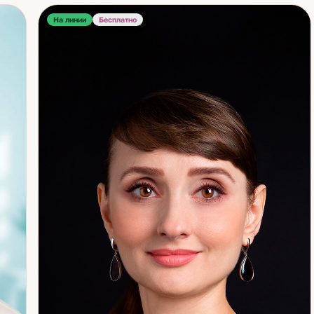
тся
Со временем прошла профессиональное обучение и
На линии
Бесплатно
выстроила собственный рабочий метод. На
 не
консультации мы последовательно разбираем
:
ситуацию: карты раскрывают скрытые мотивы
участников, реальные причины происходящего и
точки, где возможны изменения. Ответы конкретные —
без общих фраз и размытых прогнозов. Чаще всего
обращаются с вопросами об отношениях и чувствах
партнёра, о карьере и смене работы, о выборе между
вы
несколькими вариантами, о переездах и важных
,
финансовых решениях. Работаю без запугивания — это
принципиально: инструмент ясности не должен
ом
становиться источником давления. Если вы
это
чувствуете, что запутались и хотите увидеть картину
целиком — помогу разобраться без спешки и
осуждения.