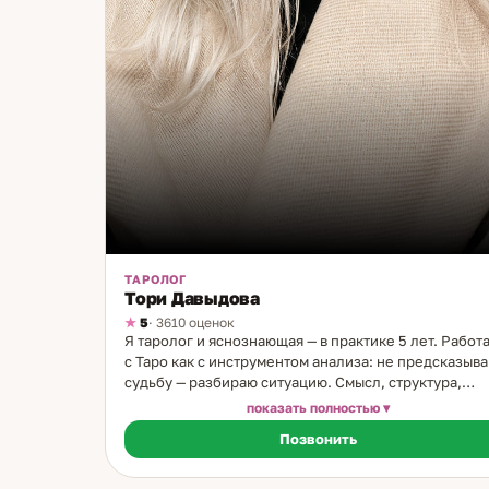
ТАРОЛОГ
Тори Давыдова
5
· 3610 оценок
Я таролог и яснознающая — в практике 5 лет. Работ
с Таро как с инструментом анализа: не предсказыв
судьбу — разбираю ситуацию. Смысл, структура,
понимание логики. Никаких красивых обещаний.
показать полностью
Частые запросы, с которыми обращаются: что чело
Позвонить
думает и чувствует — его намерения, планы,
отношение к вам; куда ведут отношения — что
развивается, что мешает, что стоит сделать; как