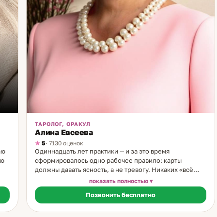
ТАРОЛОГ, ОРАКУЛ
Алина Евсеева
5
· 7130 оценок
аю
Одиннадцать лет практики — и за это время
аю
сформировалось одно рабочее правило: карты
должны давать ясность, а не тревогу. Никаких «всё
плохо» без выхода, никакой зависимости от
показать полностью
век
следующей консультации. Я практикую Таро с 14 лет.
Позвонить бесплатно
Начинала с простых игральных колод, которые
показывала тётя, — и сразу убедилась: информация,
которую показывают карты, совпадает с реальностью.