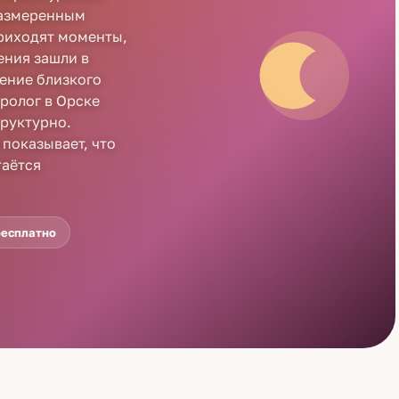
 размеренным
приходят моменты,
ения зашли в
дение близкого
ролог в Орске
труктурно.
 показывает, что
таётся
бесплатно