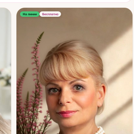
и тем же результатом. Нахожу механику и объясняю её так,
человек мог её изменить. Отдельная тема — самопознание и
: что стоит за изменой, что она означает для отношений, как это
На линии
Бесплатно
ь или преодолеть. После консультации главное — не просто
на вопрос, а ощущение, что стало понятнее и есть точка опоры.