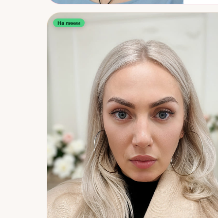
одним 
чтобы 
На линии
измена
принят
ответ 