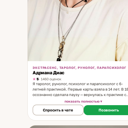
ЭКСТРАСЕНС, ТАРОЛОГ, РУНОЛОГ, ПАРАПСИХОЛОГ
Адриана Диас
5
· 1460 оценок
Я таролог, рунолог, психолог и парапсихолог с 6-
летней практикой. Первые карты взяла в 14 лет. В 1
осознанно сделала паузу — вернулась к практике с
чётко сформулированной позицией: карты не
показать полностью
принимают решение за человека. Они дают
Спросить в чате
Позвонить
понимание. Выбор остаётся за клиентом. Этот
принцип — основа моего подхода, унаследованная 
бабушки. Метод работы. Работаю с Таро и
скандинавскими рунами. Расклад на консультации