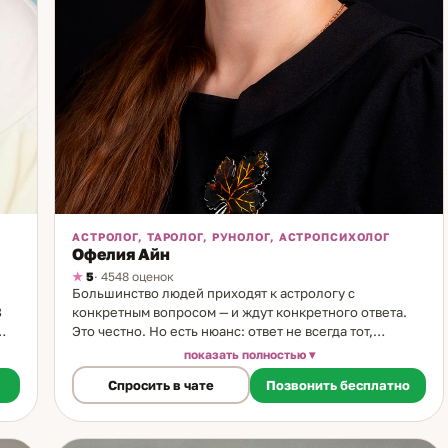
АСТРОЛОГ, ТАРОЛОГ, РУНОЛОГ, АСТРОПСИХОЛОГ
Офелия Айн
5
· 4548 оценок
Большинство людей приходят к астрологу с
8
конкретным вопросом — и ждут конкретного ответа.
Это честно. Но есть нюанс: ответ не всегда тот,
который хотелось услышать. Я работаю именно так —
показать полностью
говорю то, что вижу, а не то, что ожидается. Я астролог
Спросить в чате
Позвонить бесплатно
и таролог. Карты в моей жизни с детства — мама делала
от
расклады, я наблюдала. В 12 лет начала сама. В 14 —
нарисовала карты Ленорман собственноручно, потому
что купить их тогда было невозможно. С 18 лет — Таро.