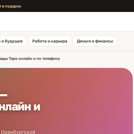
т в подарок
 и будущее
Работа и карьера
Деньги и финансы
лады Таро онлайн и по телефону
 —
нлайн и
 Оренбургской