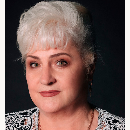
Таро добавляет следующий слой — путь и развилки,
реальные варианты выбора и их последствия.
Нумерология — самый глубокий инструмент в моём
арсенале. Через дату рождения я вижу поведенческие
паттерны: то, как человек неосознанно строит отношения,
принимает решения, реагирует на трудности. Это не
судьба в смысле «задано навсегда» — это сценарий,
который можно осознать и изменить. Именно здесь чаще
всего находится корень того, что не работает годами. Я
помогаю с гармонией в отношениях и семейными
конфликтами, с рабочими и личными тупиками, с
очищением пространства и защитой. Работаю с
денежными потоками и состоянием внутреннего покоя.
Если вы чувствуете, что ходите по кругу — скорее всего,
мы ещё не добирались до настоящей причины. Давайте
доберёмся.