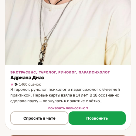
ЭКСТРАСЕНС, ТАРОЛОГ, РУНОЛОГ, ПАРАПСИХОЛОГ
Адриана Диас
5
· 1460 оценок
Я таролог, рунолог, психолог и парапсихолог с 6-летней
практикой. Первые карты взяла в 14 лет. В 18 осознанно
сделала паузу — вернулась к практике с чётко
сформулированной позицией: карты не принимают
показать полностью
решение за человека. Они дают понимание. Выбор
Спросить в чате
Позвонить
остаётся за клиентом. Этот принцип — основа моего
подхода, унаследованная от бабушки. Метод работы.
Работаю с Таро и скандинавскими рунами. Расклад на
консультации строится под конкретный запрос: ситуация