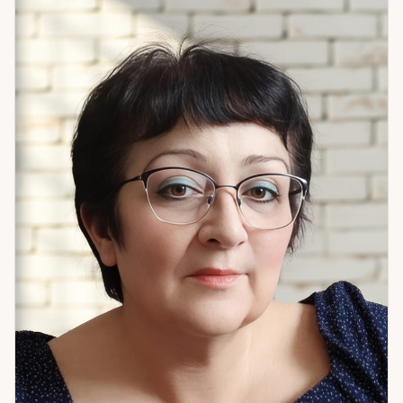
инструмент, которым я владею и который редко
встречается в практике — радиэстезия: работа с
маятником. Это метод для получения конкретных ответов
без интерпретаций. Использую его для оценки состояния,
подбора камней или эфирных масел, определения
благоприятного времени для важных действий. Особенно
ценен, когда нужен однозначный ответ, а не спектр
вероятностей. После разбора я предлагаю конкретный
следующий шаг: практику, медитацию, энергетическую
защиту или другой корректирующий метод, подобранный
под конкретную задачу. Это не дополнительная услуга —
это часть работы. Если вы хотите не просто понять
ситуацию, но и получить инструмент для её изменения —
приходите.