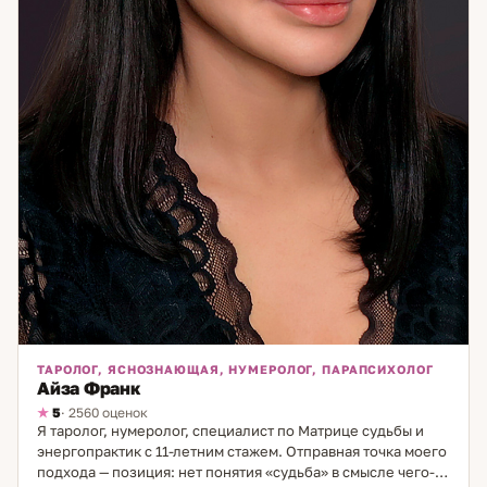
ТАРОЛОГ, ЯСНОЗНАЮЩАЯ, НУМЕРОЛОГ, ПАРАПСИХОЛОГ
Айза Франк
5
· 2560 оценок
Я таролог, нумеролог, специалист по Матрице судьбы и
энергопрактик с 11-летним стажем. Отправная точка моего
подхода — позиция: нет понятия «судьба» в смысле чего-то