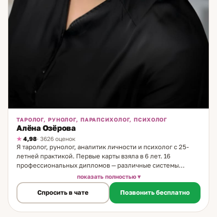
ТАРОЛОГ, РУНОЛОГ, ПАРАПСИХОЛОГ, ПСИХОЛОГ
Алёна Озёрова
4,98
· 3626 оценок
Я таролог, рунолог, аналитик личности и психолог с 25-
летней практикой. Первые карты взяла в 6 лет. 16
профессиональных дипломов — различные системы
работы с личностью и ситуацией, которые дают разные
показать полностью
углы зрения на один запрос. Метод работы. Работаю с
Спросить в чате
Позвонить бесплатно
тремя уровнями информации одновременно: расклады
таро — для считывания текущей ситуации и вариантов;
рунический анализ — для понимания действующих сил;