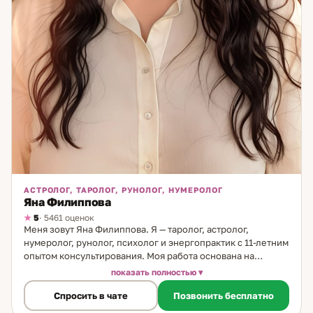
АСТРОЛОГ, ТАРОЛОГ, РУНОЛОГ, НУМЕРОЛОГ
Яна Филиппова
5
· 5461 оценок
Меня зовут Яна Филиппова. Я — таролог, астролог,
нумеролог, рунолог, психолог и энергопрактик с 11-летним
опытом консультирования. Моя работа основана на
сочетании точных инструментов анализа и глубинного
показать полностью
понимания человеческой природы. Каждый расклад,
Спросить в чате
Позвонить бесплатно
каждая натальная карта — это не просто прогноз, а путь к
осознанию закономерностей, которые формируют нашу