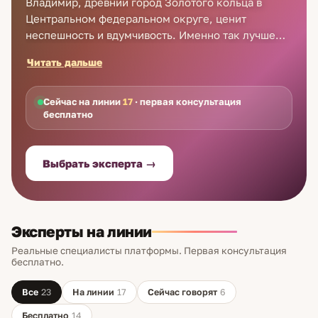
Владимир, древний город Золотого кольца в
Центральном федеральном округе, ценит
неспешность и вдумчивость. Именно так лучше
всего и подходить к личным вопросам: спокойно,
Читать дальше
без давления и поспешных выводов. Таролог во
Владимире помогает посмотреть на отношения,
выбор или непростую ситуацию через символику
Сейчас на линии
17
· первая консультация
бесплатно
карт, не чтобы услышать предсказание, а чтобы
лучше понять, что происходит, и принять решение
осознанно. Расклад дополняет ваш собственный
Выбрать эксперта →
взгляд, а не заменяет его. Для жителей города
консультация проходит дистанционно: онлайн или
по телефону в удобное время.
Эксперты на линии
Реальные специалисты платформы. Первая консультация
бесплатно.
Все
23
На линии
17
Сейчас говорят
6
Бесплатно
14