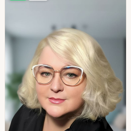
ситуации: что именно создаёт повторяющийся сценарий,
что давит на человека извне, где произошёл сбой. Это
точная работа — не интерпретация карт, не вероятностный
расклад, а прямое восприятие. После считывания —
восстановление состояния. Я работаю через
космоэнергетику и джайна-йогу: убираю деструктивные
влияния, восстанавливаю внутренний ресурс, выстраиваю
то, что было нарушено. Это затрагивает отношения,
финансовый поток, общее самоощущение — в зависимости
от запроса. Работаю дистанционно — расстояние не
влияет на качество работы. Если вы чувствуете, что что-то
давит извне или что ситуация никак не сдвигается с места
— я готова к разговору.