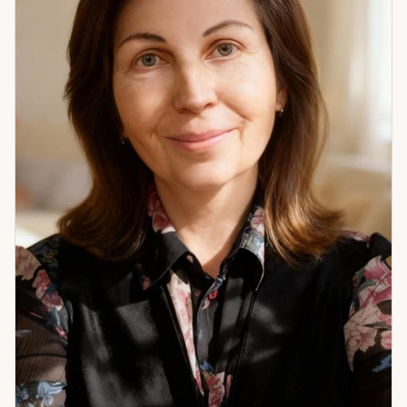
запоминающихся случаев в практике: клиентка с
хроническими финансовыми трудностями. Расклад указал
на неожиданный фактор — она привыкла открыто делиться
планами до их реализации. После того как изменила этот
паттерн, ситуация стабилизировалась. Иногда причина
оказывается там, где не ищут. Если вы хотите понять, что
именно мешает — приходите. Я помогу это найти.