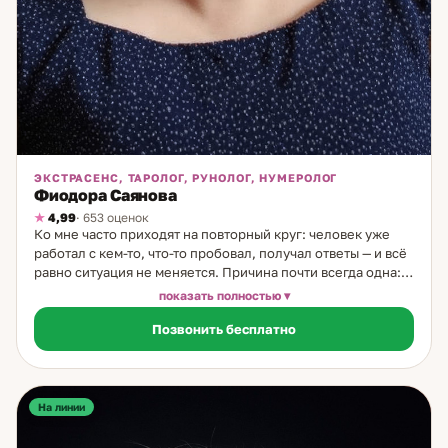
ЭКСТРАСЕНС, ТАРОЛОГ, РУНОЛОГ, НУМЕРОЛОГ
Фиодора Саянова
4,99
· 653 оценок
Ко мне часто приходят на повторный круг: человек уже
работал с кем-то, что-то пробовал, получал ответы — и всё
равно ситуация не меняется. Причина почти всегда одна:
разбирали симптом, а не причину. Я работаю с причиной.
показать полностью
За 20 лет практики — с рождения в среде этих знаний, с
Позвонить бесплатно
образованием психолога — я выстроила подход, в котором
несколько уровней диагностики работают вместе:
символический, числовой и психологический. Руны в
моей работе — это не гадание, а структурированный
анализ ситуации. Через них я смотрю на настоящее, на
На линии
вектор движения и на то, что влияет скрыто: отношение
близких, невидимые препятствия, неочевидные ресурсы.