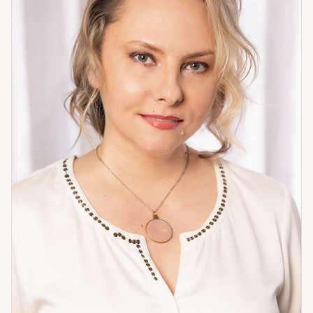
главного: где человек находится сейчас и куда идёт его
жизнь. Потом — конкретный вопрос. Говорю прямо: без
уклончивых формулировок, без «зависит от ситуации».
Вижу суть — и называю её. Однажды ко мне пришла
женщина, которая потеряла смысл жизни. Я увидела в её
карте, что она шла чужим путём. Вместе мы нашли
направление — и это изменило всё. Если вам нужна
точность и прямой разговор — приходите.