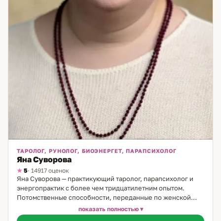
ТАРОЛОГ, РУНОЛОГ, БИОЭНЕРГЕТ, ПАРАПСИХОЛОГ
Яна Суворова
5
· 14917 оценок
Яна Суворова — практикующий таролог, парапсихолог и
энергопрактик с более чем тридцатилетним опытом.
Потомственные способности, переданные по женской
линии, позволили ей с юности развить тонкое восприятие
показать полностью
энергий и глубоко понимать внутренние процессы