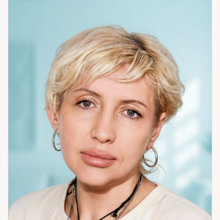
запоминающихся случаев в моей практике — история
Галины. Ей было 47 лет, за плечами 30 лет брака,
который, как она чувствовала, себя изжил. Она
познакомилась с мужчиной — случайно, на остановке.
Мы работали вместе, и сейчас они счастливы:
усыновили ребёнка, переехали в Москву, открыли своё
дело. Иногда поворот судьбы — это просто нужный
момент, который важно не пропустить. Если вы
чувствуете, что застряли и не знаете, в какую сторону
двигаться — приходите. Разберёмся вместе.