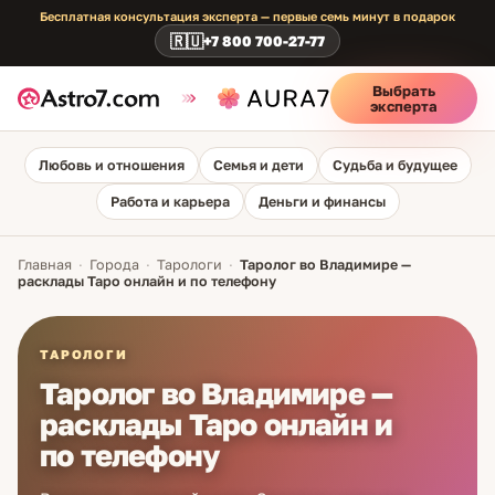
Бесплатная консультация эксперта — первые семь минут в подарок
🇷🇺
+7 800 700-27-77
Выбрать
эксперта
Любовь и отношения
Семья и дети
Судьба и будущее
Работа и карьера
Деньги и финансы
Главная
·
Города
·
Тарологи
·
Таролог во Владимире —
расклады Таро онлайн и по телефону
ТАРОЛОГИ
Таролог во Владимире —
расклады Таро онлайн и
по телефону