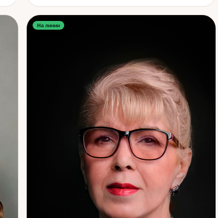
вернуть уверенность в себе. Мой путь к эзотерике
я
начался с детства. Бабушка была травницей и
о
целительницей, дедушка — историком, изучавшим
На линии
древние мистические знания. Они открыли мне тайны
взаимодействия человека с энергией природы и
научили, что сила мысли столь же реальна, как
действие. Эти уроки стали основой моего
о
мироощущения и профессионального подхода. Я
получила педагогическое образование и долгие годы
ит
работала в сфере образования, где мои знания по
Ко
психологии и энергетике помогали людям раскрывать
 и
потенциал. Позже я углубила практику, изучая Таро,
руны, аюрведу и нумерологию. Регулярно
совершенствуюсь, посещаю профессиональные
на
курсы, вебинары и семинары. В своей работе я не даю
й.
пустых обещаний — только конкретные и честные
— а
ответы. Расклад Таро помогает увидеть истинные
причины событий, а нумерология раскрывает
закономерности судьбы. Благодаря опыту и
аналитическому подходу я помогаю клиентам не
просто узнать будущее, а управлять им. Если вы ищете
ответ, поддержку или направление для личностного
роста — я помогу увидеть путь. Каждая консультация
проводится с вниманием и уважением к вашей судьбе.