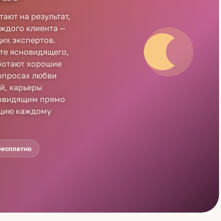
ают на результат,
аждого клиента —
их экспертов.
йте ясновидящего,
аботают хорошие
опросах любви
й, карьеры
новидящим прямо
ацию каждому
бесплатно