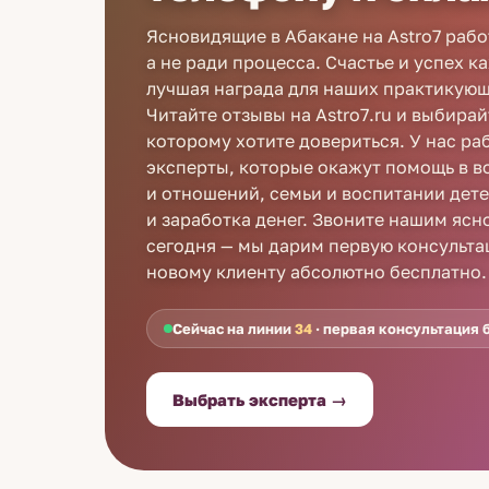
Ясновидящие в Абакане на Astro7 работ
а не ради процесса. Счастье и успех к
лучшая награда для наших практикующ
Читайте отзывы на Astro7.ru и выбира
которому хотите довериться. У нас р
эксперты, которые окажут помощь в в
и отношений, семьи и воспитании дете
и заработка денег. Звоните нашим яс
сегодня — мы дарим первую консульт
новому клиенту абсолютно бесплатно.
Сейчас на линии
34
· первая консультация 
Выбрать эксперта →