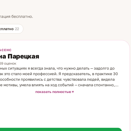
тация бесплатно.
сплатно
22
АСЕНС
на Парецкая
769 оценок
ных ситуациях я всегда знала, что нужно делать — задолго до
как это стало моей профессией. Я предсказатель, в практике 30
пособности проявились с детства: чувствовала людей, видела
е мотивы, умела влиять на ход событий — сначала спонтанно,
осознанно. Первым учителем в предсказательных практиках
показать полностью
острадамус. Как работаю: авторская система — карты Таро,
ьные практики, практики считывания и работа с накопленным
вом. Иногда карты не нужны вовсе — информация приходит
ую. Особое направление: снятие того, что блокирует движение
шениях, карьере и финансах. Темы: отношения и намерения
ра; семья; карьера и финансы; сложные решения. Люди, с
ми я работала, говорят: жизнь начинает двигаться — не сразу, но