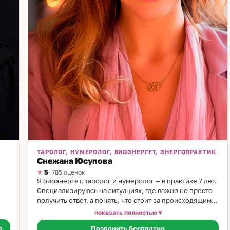
ТАРОЛОГ, НУМЕРОЛОГ, БИОЭНЕРГЕТ, ЭНЕРГОПРАКТИК
Снежана Юсупова
5
· 785 оценок
Я биоэнергет, таролог и нумеролог — в практике 7 лет.
.
Специализируюсь на ситуациях, где важно не просто
получить ответ, а понять, что стоит за происходящим.
 —
На сессии я помогаю увидеть картину с разных сторон:
показать полностью
лог
через Таро, анализ центров и космоэнергетику. Моя
о
Позвонить бесплатно
ала
задача — не дать ответ за вас, а создать условие, в