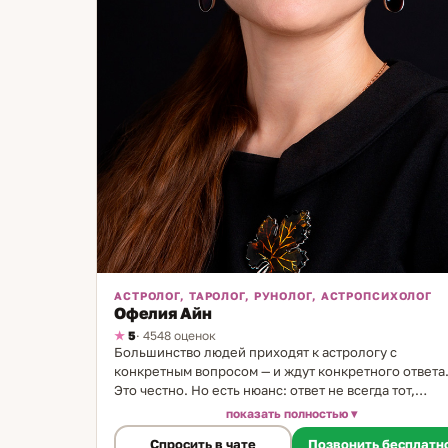
АСТРОЛОГ, ТАРОЛОГ, РУНОЛОГ, АСТРОПСИХОЛОГ
Офелия Айн
5
· 4548 оценок
Большинство людей приходят к астрологу с
конкретным вопросом — и ждут конкретного ответа
Это честно. Но есть нюанс: ответ не всегда тот,
который хотелось услышать. Я работаю именно так
показать полностью
говорю то, что вижу, а не то, что ожидается. Я астро
Спросить в чате
Позвонить бесплатн
и таролог. Карты в моей жизни с детства — мама дел