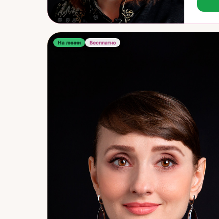
устойч
превра
людей 
На линии
Бесплатно