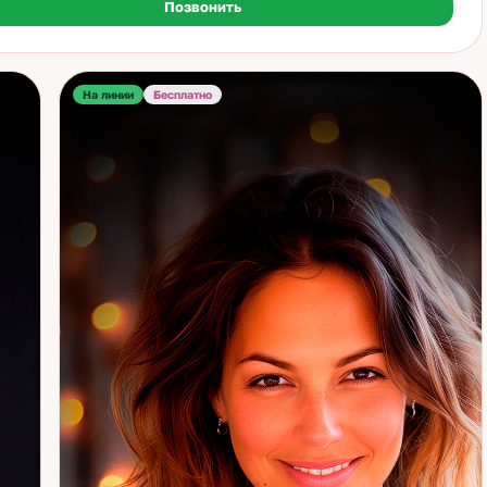
Позвонить
иво. Они становятся увереннее. То, что казалось тупиком,
щается в поворот. Мне нравится наблюдать, как меняется жизнь
после работы.
На линии
Бесплатно