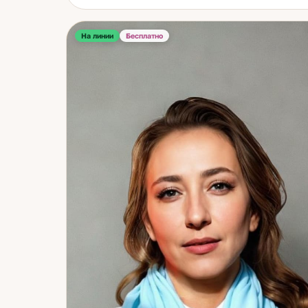
Но по женской линии всё иначе: бабушки и
прабабушки были народными целительницами. Мо
бабушка видела людей насквозь — и рассмотрела в
На линии
Бесплатно
мне силу. Дар проявился без внутреннего
противоречия. Медитация помогла соединить всё в
одно целое. В работе объединяю нумерологию и
карты. Нумерология даёт структуру: характер,
сильные и слабые стороны, скрытые ресурсы, то, чт
работает именно для вас, — и то, что идёт против
природы. Карты добавляют динамику: что происход
сейчас, куда движется ситуация, где точка выбора. 
мне приходят с вопросами об отношениях, о работе
деньгах, о себе — когда что-то не сходится и
непонятно почему. Иногда один разговор
переворачивает понимание собственных решений 
годы. Счастье — это когда живёшь в согласии с собо
Не с ожиданиями других, не с тем, «как правильно» 
с тем, кто вы есть. Помогаю это найти. Если хотите
понять себя точнее — приходите. Начнём с цифр.