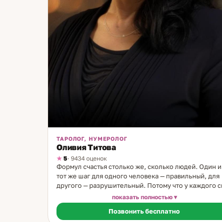
ТАРОЛОГ, НУМЕРОЛОГ
Оливия Титова
5
· 9434 оценок
Формул счастья столько же, сколько людей. Один и
тот же шаг для одного человека — правильный, для
другого — разрушительный. Потому что у каждого с
структура. И когда её видишь — многое становится
показать полностью
понятным. Я таролог и нумеролог с 19-летним опыт
Позвонить бесплатно
Моя семья — врачи, большая медицинская династия