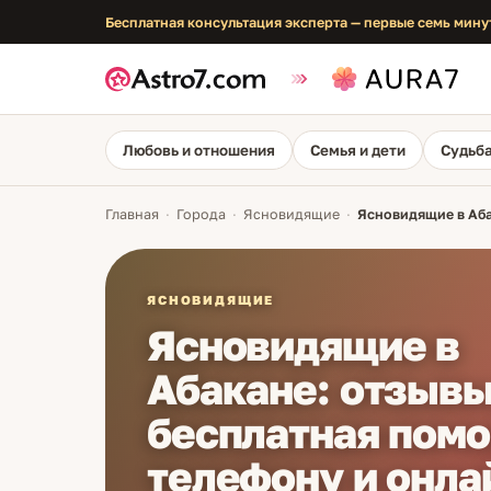
Бесплатная консультация эксперта — первые семь мину
Любовь и отношения
Семья и дети
Судьба
Главная
·
Города
·
Ясновидящие
·
Ясновидящие в Аба
ЯСНОВИДЯЩИЕ
Ясновидящие в
Абакане: отзывы
бесплатная помо
телефону и онла