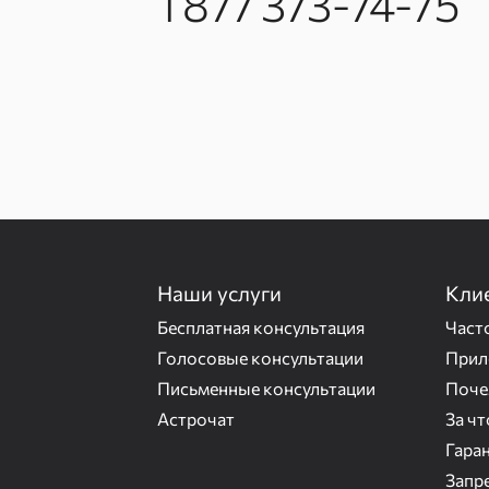
1 877 373-74-75
Наши услуги
Кли
Бесплатная консультация
Част
Голосовые консультации
Прил
Письменные консультации
Поче
Астрочат
За ч
Гаран
Запр