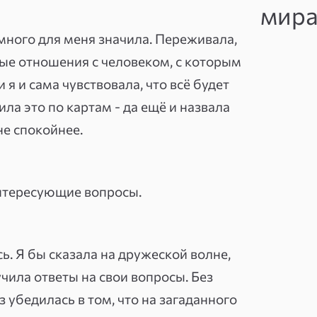
мир
вала тётя. Быстро заметила: ответы
еменем прошла профессиональное
много для меня значила. Переживала,
 подход.
ые отношения с человеком, с которым
 я и сама чувствовала, что всё будет
 ситуацию последовательно: карты
ла это по картам - да ещё и назвала
ников, реальные риски и точки, где
е спокойнее.
 обращаются с вопросами об
, карьерным выбором, сменой работы,
переездами и важными решениями.
интересующие вопросы.
гиванием. Никаких «всё плохо» без
сти от следующей консультации.
ь. Я бы сказала на дружеской волне,
е тревогу.
чила ответы на свои вопросы. Без
 убедилась в том, что на загаданного
 ответ — просто боялась его