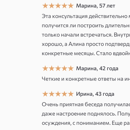
игральных колод, которые показы
Марина, 57 лет
совпадают с реальностью. Со вр
Эта консультация действительно 
обучение и выстроила системный
получится ли построить длительн
только начали встречаться. Внутри
На консультации разбираем вашу
хорошо, а Алина просто подтверди
раскрывают скрытые мотивы участ
конкретные месяцы. Стало вдвойн
возможны изменения. Чаще всего
отношениях и чувствах партнёра
Марина, 42 года
анализом перспектив проектов, 
Четкие и конкретные ответы на 
Принципиально не работаю с запу
Ирина, 43 года
пути к выходу, никакой зависимо
Очень приятная беседа получилас
Карты должны давать ясность, а н
даже настроение поднялось. Полу
осуждения, с пониманием. Еще раз
«Я наконец поняла, что уже знала