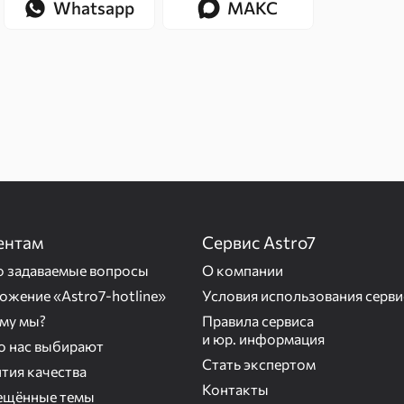
Whatsapp
МАКС
ентам
Сервис Astro7
о задаваемые вопросы
О компании
ожение «Astro7-hotline»
Условия использования серви
му мы?
Правила сервиса
и юр. информация
то нас выбирают
Стать экспертом
тия качества
Контакты
ещённые темы