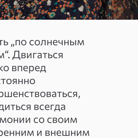
ь „по солнечным
м“. Двигаться
ко вперед
стоянно
ршенствоваться,
диться всегда
рмонии со своим
ренним и внешним