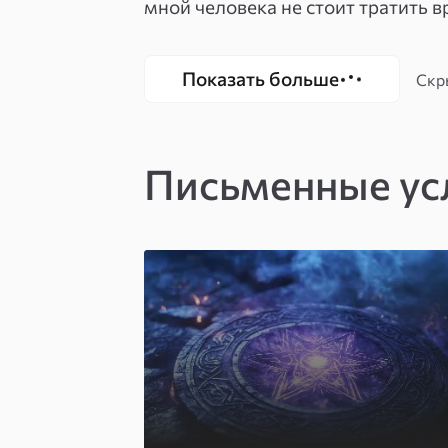
мной человека не стоит тратить в
услышать вслух.»
Показать больше
Скр
Письменные ус