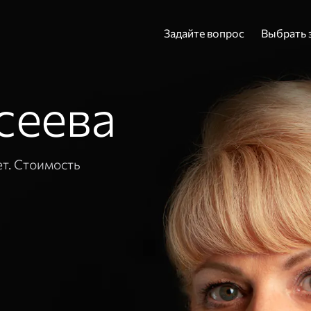
Задайте вопрос
Выбрать 
сеева
Адрес эл. почты и
Пароль
ет. Стоимость
Вой
Вспомнить пароль