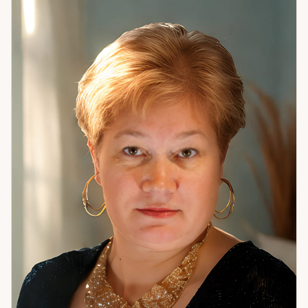
вопросами об отношениях, о работе и деньгах, о себе —
когда что-то не сходится и непонятно почему. Иногда
один разговор переворачивает понимание
собственных решений на годы. Счастье — это когда
живёшь в согласии с собой. Не с ожиданиями других,
не с тем, «как правильно» — а с тем, кто вы есть.
Помогаю это найти. Если хотите понять себя точнее —
приходите. Начнём с цифр.