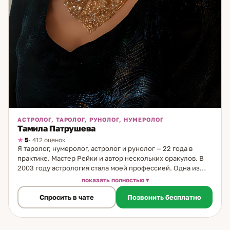
АСТРОЛОГ, ТАРОЛОГ, РУНОЛОГ, НУМЕРОЛОГ
Тамила Патрушева
5
· 412 оценок
Я таролог, нумеролог, астролог и рунолог — 22 года в
практике. Мастер Рейки и автор нескольких оракулов. В
2003 году астрология стала моей профессией. Одна из
моих ключевых специализаций — именология. Я
показать полностью
расшифровываю «гороскоп имени»: через имя человека
Спросить в чате
Позвонить бесплатно
читается характер, жизненные приоритеты,
предназначение, карьерные возможности и типичные
сценарии в отношениях. Это работает — и это удивляет
даже тех, кто приходил со скептицизмом. Отдельный