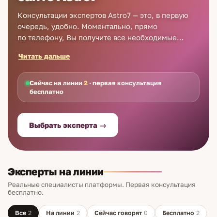
Консультации экспертов Astro7 — это, в первую
очередь, удобно. Моментально, прямо
по телефону, Вы получите все необходимые
рекомендации. Например, узнаете, как привлечь
Читать дальше
деньги — советы специалистов станут Вашей
подсказкой. Советы, как привлечь любовь,
позволят Вам найти свою идеальную половинку
Сейчас на линии
2
· первая консультация
бесплатно
и стать счастливее. Если Вы задались вопросом,
как сохранить семью, советы экспертов помогут
Вам и в этом! Значение снов, хиромантия,
Выбрать эксперта →
биоэнергетика, гадание на рунах и картах Таро...
Вы обязательно найдёте здесь свой «ключ»
к счастью! Сделайте этот шаг уже сейчас — Ваша
первая консультация бесплатна!
Эксперты на линии
Реальные специалисты платформы. Первая консультация
бесплатно.
Все
2
На линии
2
Сейчас говорят
0
Бесплатно
2