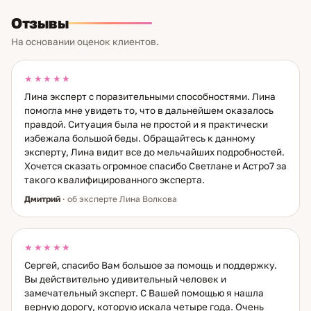
запрос — подбор названий для бизнеса: имя компании
Отзывы
должно работать на успех, а не создавать сопротивление.
Для анализа текущих ситуаций использую Таро и оракулы:
На основании оценок клиентов.
что происходит прямо сейчас, какие скрытые тенденции,
каковы намерения людей. Это быстро, точно и конкретно.
Авторская техника «Зелёная матрица жизни» —
★★★★★
сканирование паттернов: выявление и смягчение
Лина эксперт с поразительными способностями. Лина
глубинных поведенческих блоков. Это то, что тянет назад,
помогла мне увидеть то, что в дальнейшем оказалось
повторяется из ситуации в ситуацию и не поддаётся
правдой. Ситуация была не простой и я практически
обычной работе над собой. Работаю с широким кругом
избежала большой беды. Обращайтесь к данному
тем: судьба и предназначение, карьера и финансы,
эксперту, Лина видит все до мельчайших подробностей.
отношения, бизнес. 50 лет в эзотерике — от первого
Хочется сказать огромное спасибо Светлане и Астро7 за
интереса подростка до Мастера. Я видела многое. Это
даёт глубину, которую не заменит никакой курс.
такого квалифицированного эксперта.
Дмитрий
· об эксперте Лина Волкова
★★★★★
Сергей, спасибо Вам большое за помощь и поддержку.
Вы действительно удивительный человек и
замечательный эксперт. С Вашей помощью я нашла
верную дорогу, которую искала четыре года. Очень