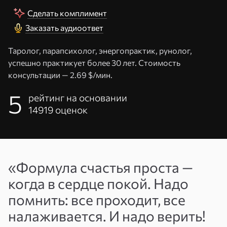
Сделать комплимент
Заказать аудиоответ
Таролог, парапсихолог, энергопрактик, рунолог,
успешно практикует более 30 лет. Стоимость
консультации —
2.69 $/мин.
5
рейтинг на основании
14919
оценок
Адрес
эл. почты
«Формула счастья проста —
или
Пароль
когда в сердце покой. Надо
телефон
помнить: все проходит, все
Войти
налаживается. И надо верить!