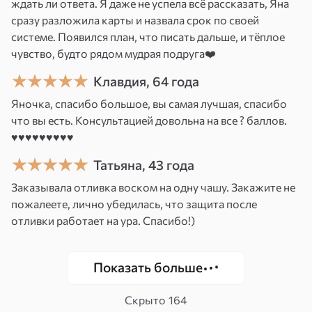
ждать ли ответа. Я даже не успела всё рассказать, Яна
сразу разложила карты и назвала срок по своей
У мамы были способности переданные
системе. Появился план, что писать дальше, и тёплое
бабушкой. Она гадала и предсказывала
чувство, будто рядом мудрая подруга❤️
события, задолго как они происходили.
Проявились эти способности и у меня, как
Клавдия, 64 года
у моих сестер и брата. Любое для человека
Яночка, спасибо большое, вы самая лучшая, спасибо
дарование — это хорошо. И мне было легко
что вы есть. Консультацией довольна на все ? баллов.
♥️♥️♥️♥️♥️♥️♥️♥️♥️
с моим даром, он мне помогал по жизни, вел
меня.
Татьяна, 43 года
Заказывала отливка воском на одну чашу. Закажите не
С 14 лет я просматривала ситуации по картам.
пожалеете, лично убедилась, что защита после
Еще до курсов по экстросенсорики поняла,
отливки работает на ура. Спасибо!)
как велик этот путь! А когда прошла курсы
у Джуны, подумала, что могу делать что-то
более осязаемое, могу помогать.
Показать больше
Я часто посещаю святые места и места силы.
Скрыто
164