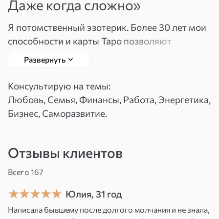
Даже когда сложно»
Вспомнить
Зарегистрироваться
Я потомственный эзотерик. Более 30 лет мои
пароль
способности и карты Таро позволяют
находить и устранять причины Ваших
Развернуть
проблем. Помогу вспомнить прошлое,
осознать настоящее и найти лучшее решение
Консультирую на темы:
для достижения цели в будущем. Чувствую
Любовь, Семья, Финансы, Работа, Энергетика,
энергетику по голосу или фантому,
Бизнес, Саморазвитие.
корректирую биополе.
Я росла в простой советской семье.
Отзывы клиентов
И воспитывали меня так, как воспитывали
в советских семьях: добросовестно работать,
Всего 167
учиться, учиться и учиться. Всю жизнь я чему-
Юлия, 31 год
то учусь, расширяю кругозор и открываю
Написала бывшему после долгого молчания и не знала,
миры, о которых всегда все умалчивают.