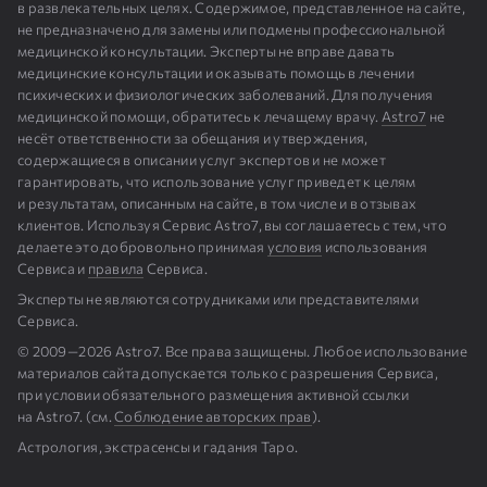
в развлекательных целях. Содержимое, представленное на сайте,
не предназначено для замены или подмены профессиональной
медицинской консультации. Эксперты не вправе давать
медицинские консультации и оказывать помощь в лечении
психических и физиологических заболеваний. Для получения
медицинской помощи, обратитесь к лечащему врачу.
Astro7
не
несёт ответственности за обещания и утверждения,
содержащиеся в описании услуг экспертов и не может
гарантировать, что использование услуг приведет к целям
и результатам, описанным на сайте, в том числе и в отзывах
клиентов. Используя Сервис Astro7, вы соглашаетесь с тем, что
делаете это добровольно принимая
условия
использования
Сервиса и
правила
Сервиса.
Эксперты не являются сотрудниками или представителями
Сервиса.
© 2009⁠—⁠2026 Astro7. Все права защищены. Любое использование
материалов сайта допускается только с разрешения Сервиса,
при условии обязательного размещения активной ссылки
на Astro7. (см.
Cоблюдение авторских прав
).
Астрология, экстрасенсы и гадания Таро.