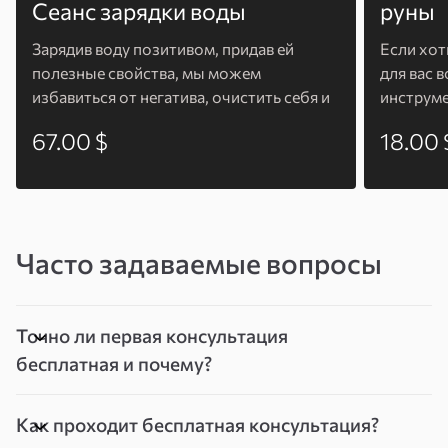
Сеанс зарядки воды
руны
Зарядив воду позитивом, придав ей
Если хот
полезные свойства, мы можем
для вас 
избавиться от негатива, очистить себя и
инструме
своё жилище от негативной
67.00 $
18.00 
информации.
Часто задаваемые вопросы
Точно ли первая консультация
бесплатная и почему?
Как проходит бесплатная консультация?