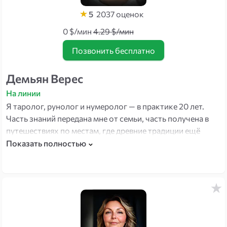
5
2037
оценок
0 $/мин
4.29 $/мин
Позвонить бесплатно
Демьян Верес
На линии
Я таролог, рунолог и нумеролог — в практике 20 лет.
Часть знаний передана мне от семьи, часть получена в
путешествиях по местам, где древние традиции ещё
живы. Помогаю, когда нужен не общий ответ, а
Показать полностью
понимание вашей конкретной ситуации. Работаю с
людьми из разных стран — доверие ценю выше всего.