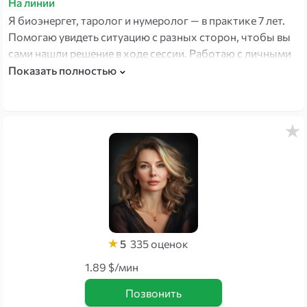
На линии
Я биоэнергет, таролог и нумеролог — в практике 7 лет.
Помогаю увидеть ситуацию с разных сторон, чтобы вы
сами нашли решение в ходе сессии. Работаю с личными
запросами и бизнес-темами: отношения, семья,
Показать полностью
карьера, партнёры. Отдельно — анализирую состояние
человека и помогаю найти первопричину того, что не
меняется.
5
335
оценок
1.89 $/мин
Позвонить