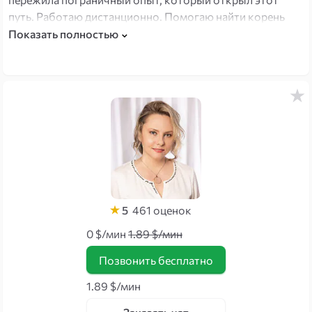
путь. Работаю дистанционно. Помогаю найти корень
проблем через точное считывание, восстановить
Показать полностью
внутренний ресурс, наладить отношения и финансовый
поток. Практикую космоэнергетику и джайна-йогу как
инструменты восстановления состояния.
5
461
оценок
0 $/мин
1.89 $/мин
Позвонить бесплатно
1.89 $/мин