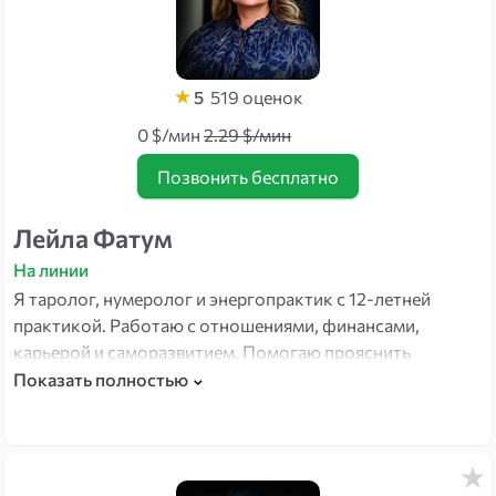
5
519
оценок
0 $/мин
2.29 $/мин
Позвонить бесплатно
Лейла Фатум
На линии
Я таролог, нумеролог и энергопрактик с 12-летней
практикой. Работаю с отношениями, финансами,
карьерой и саморазвитием. Помогаю прояснить
текущую ситуацию и найти направление к нужному
Показать полностью
результату — будь то любовь, деньги или выход из
тупика.