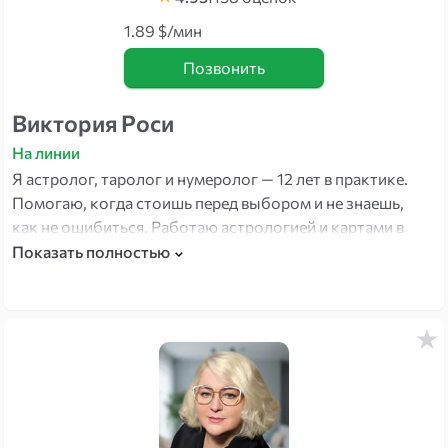
1.89 $/мин
Позвонить
Виктория Роси
На линии
Я астролог, таролог и нумеролог — 12 лет в практике.
Помогаю, когда стоишь перед выбором и не знаешь,
как не ошибиться. Работаю астрологией и картами в
связке: не только прогноз, но и конкретные
Показать полностью
рекомендации — что делать, а чего ждать. Есть кое-что
в моей работе: я задаю прямые вопросы на выбор — и
это меняет то, как люди принимают решения.