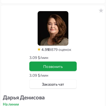
партнёра и определяю его истинные намерения.
4.99
19879
оценок
3.09 $/мин
Позвонить
3.09 $/мин
Заказать чат
Дарья Денисова
На линии