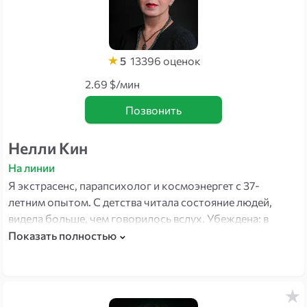
5
13396
оценок
2.69 $/мин
Позвонить
Нелли Кин
На линии
Я экстрасенс, парапсихолог и космоэнергет с 37-
летним опытом. С детства читала состояние людей,
видела больше, чем говорилось вслух. Убеждена: в
каждом человеке — огромный внутренний потенциал.
Показать полностью
Помогаю его найти и использовать.