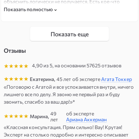
объяснить логически не получается. Есть кое-что
редкое в моей работе: три системы сразу — карты,
Показать полностью
числа и психология жизненных циклов. Каждая даёт
другую грань одной ситуации.
Показать еще
Отзывы
4,90
из
5
, на основании
57625
отзывов
Екатерина,
45 лет
об эксперте
Агата Токкер
«Поговорю с Агатой и все успокаивается внутри, ничего
лишнего все по делу. Я звоню не первый раз и буду
звонить, спасибо за ваш дар!»*
49
об эксперте
Марина,
лет
Ариана Аккерман
«Классная консультация. Прям сильно! Вау! Крутая!
Эксперт на столько подробно и интересно описывает