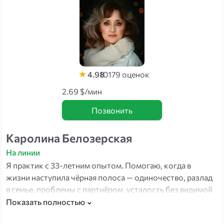
4.98
10179
оценок
2.69 $/мин
Позвонить
Каролина Белозерская
На линии
Я практик с 33-летним опытом. Помогаю, когда в
жизни наступила чёрная полоса — одиночество, разлад
в семье, проблемы с партнёром, усталость без видимой
причины. Работаю с отношениями, финансами,
Показать полностью
карьерой и миссией человека. Считываю мысли