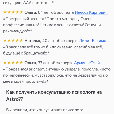
ситуацию, ААА восторг! »*
Ольга,
64 лет
об эксперте
Инесса Карпович
«Прекрасный эксперт! Просто молодец! Очень
профессионально! Четкие и ясные ответы! От души
рекомендую!»*
Наталья,
40 лет
об эксперте
Лилит Рахимова
«В раскладе всё точно было сказано, спасибо за всё,
буду ещё обращаться!»*
Ольга,
37 лет
об эксперте
Армина Югай
«Понравился эксперт, ситуацию увидела, помогла, чисто
по человечески. Чувствовалось, что не безразлично ко
мне и моей проблеме!»*
Как получить консультацию психолога на
Astro7?
Вы решили, что консультация психолога —