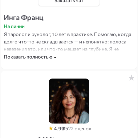
Заказать чат
Инга Франц
На линии
Я таролог и рунолог, 10 лет в практике. Помогаю, когда
долго что-то не складывается — и непонятно: полоса
невезения это, или что-то мешает на глубине. Я не
просто ставлю разбор — предлагаю конкретный
Показать полностью
следующий шаг. И есть кое-что редкое в моей работе:
через маятник нахожу точное время для важного
решения и подбираю то, что поможет именно вам —
камни, практику, защиту.
4.99
8522
оценок