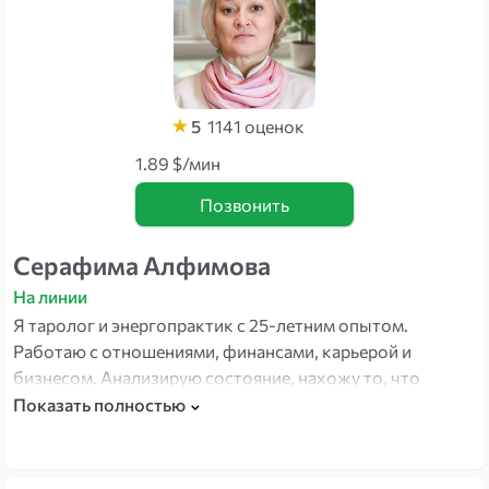
5
1141
оценок
1.89 $/мин
Позвонить
Серафима Алфимова
На линии
Я таролог и энергопрактик с 25-летним опытом.
Работаю с отношениями, финансами, карьерой и
бизнесом. Анализирую состояние, нахожу то, что
мешает движению к целям, убираю негативные
Показать полностью
программы и ставлю защиту. Расклад плюс работа с
состоянием — в одной консультации.