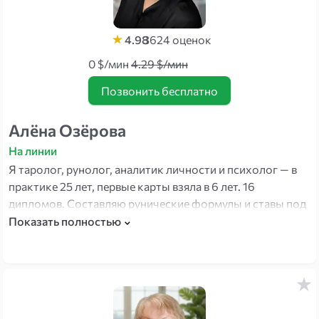
4.98
3624
оценок
0 $/мин
4.29 $/мин
Позвонить бесплатно
Алёна Озёрова
На линии
Я таролог, рунолог, аналитик личности и психолог — в
практике 25 лет, первые карты взяла в 6 лет. 16
дипломов. Составляю рунические формулы и ставы под
конкретный запрос — например, на удачное
Показать полностью
собеседование. Анализирую отношения с любым
человеком.