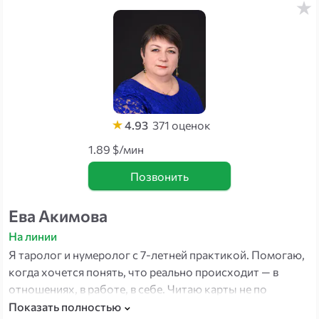
4.93
371
оценок
1.89 $/мин
Позвонить
Ева Акимова
На линии
Я таролог и нумеролог с 7-летней практикой. Помогаю,
когда хочется понять, что реально происходит — в
отношениях, в работе, в себе. Читаю карты не по
учебнику, а напрямую: как будто открытая книга о
Показать полностью