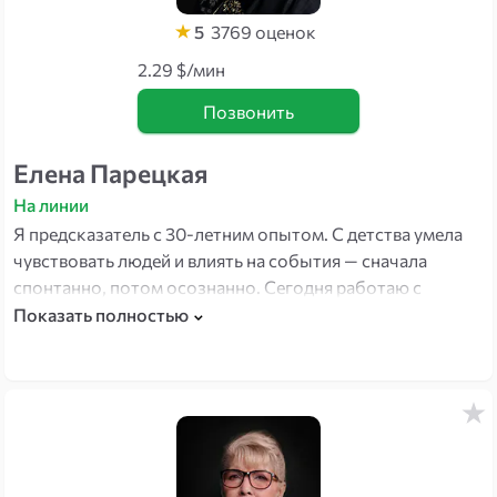
5
3769
оценок
2.29 $/мин
Позвонить
Елена Парецкая
На линии
Я предсказатель с 30-летним опытом. С детства умела
чувствовать людей и влиять на события — сначала
спонтанно, потом осознанно. Сегодня работаю с
картами и ментальными практиками: помогаю увидеть,
Показать полностью
что происходит на самом деле, и найти выход там, где
кажется тупик.