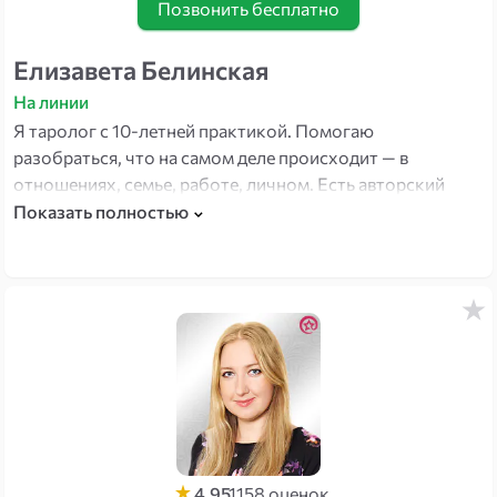
Позвонить бесплатно
Елизавета Белинская
На линии
Я таролог с 10-летней практикой. Помогаю
разобраться, что на самом деле происходит — в
отношениях, семье, работе, личном. Есть авторский
расклад «Уравнение с неизвестным»: показывает, что
Показать полностью
человек демонстрирует открыто, и что у него на самом
деле внутри. Приходите с любым вопросом — вместе
сформулируем и найдём ответ.
4.95
1158
оценок