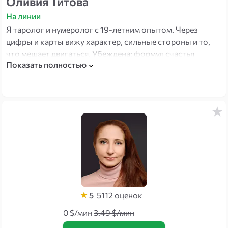
Оливия Титова
На линии
Я таролог и нумеролог с 19-летним опытом. Через
цифры и карты вижу характер, сильные стороны и то,
что мешает двигаться. Убеждена: формул счастья
Показать полностью
столько же, сколько людей. Помогаю найти свою.
5
5112
оценок
0 $/мин
3.49 $/мин