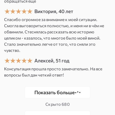
обращаться еще
работе 40 лет.
Виктория, 40 лет
Практику начала в начале 90-х. С тех пор
Спасибо огромное за внимание к моей ситуации.
изучала разные колоды и методы, постоянно
Смогла выговориться полностью, и меня ни в чём не
искала новые практики — и продолжаю это
обвинили. Стеснялась рассказать всю историю
делать до сих пор. Работаю с отношениями и
целиком - казалось, что многое было моей виной.
совместимостью пар, финансами и
Стало значительно легче от того, что сняли это
денежными вопросами, считываю намерения
чувство.
людей из окружения. Провожу оценку
Алексей, 51 год
негативных воздействий и работаю по их
Консультация прошла просто замечательно. На все
устранению. Могу научить ставить защиту и
вопросы был дан четкий ответ!
создать персональный оберег.
У меня есть опыт оценки прогноза будущих
Показать больше
отношений и совместимости партнёров.
Смотрю и на текущую ситуацию, и на
Скрыто
680
долгосрочные перспективы.