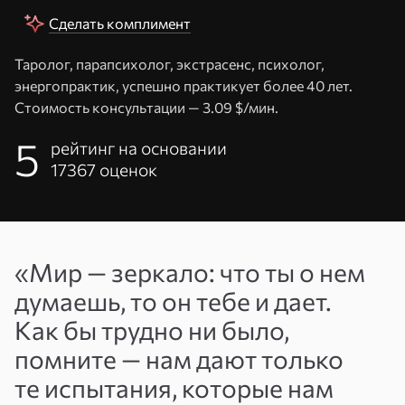
Сделать комплимент
Таролог, парапсихолог, экстрасенс, психолог,
энергопрактик, успешно практикует более 40 лет.
Стоимость консультации —
3.09 $/мин.
5
рейтинг на основании
17367
оценок
Адрес
«Мир — зеркало: что ты о нем
эл. почты
думаешь, то он тебе и дает.
или
Пароль
Как бы трудно ни было,
телефон
помните — нам дают только
Войти
те испытания, которые нам