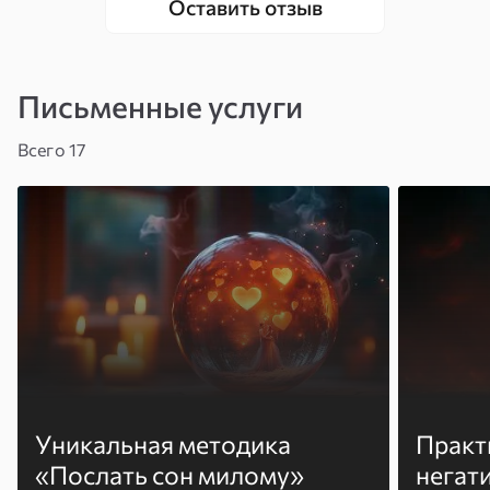
Оставить отзыв
«С ней не надо ничего объяснять — она сама
видит. Это не укладывается в голове, но это
так.»
Письменные услуги
Всего 17
Уникальная методика
Практ
«Послать сон милому»
негат