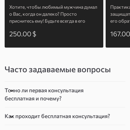
Хотите, чтобы любимый мужчина думал
Практика
о Вас, когда он далеко? Просто
защищать
приснитесь ему! Будьте всегда в его
его обра
мыслях
250.00 $
167.00
Часто задаваемые вопросы
Точно ли первая консультация
бесплатная и почему?
Как проходит бесплатная консультация?