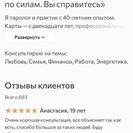
по силам. Вы справитесь»
Вспомнить
Зарегистрироваться
пароль
Я таролог и практик с 40-летним опытом.
Карты — с двенадцати лет, профессиональная
практика — с 90-х. Работаю с отношениями,
Развернуть
финансами, вопросами совместимости и
защиты. Если что-то не получается, нужно
Консультирую на темы:
принять важное решение или сделать
Любовь, Семья, Финансы, Работа, Энергетика.
сложный выбор — обращайтесь. Вместе
справимся.
Отзывы клиентов
Я занимаюсь картами с 12 лет. Не потому что
выбрала — а потому что иначе не умею. В
Всего 683
нашей семье все женщины умели гадать, но
Анастасия, 19 лет
только я сделала это профессией.
Очень хорошая консультация, все объясняет так как
Я таролог, экстрасенс, психолог и практик. В
есть, спасибо большое за таких людей. Буду