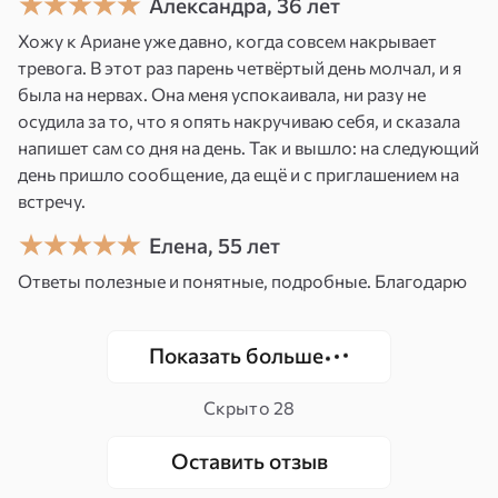
Александра, 36 лет
откуда. Прошла обучение в европейских
Хожу к Ариане уже давно, когда совсем накрывает
школах — Великобритания, Германия,
тревога. В этот раз парень четвёртый день молчал, и я
Словения.
была на нервах. Она меня успокаивала, ни разу не
осудила за то, что я опять накручиваю себя, и сказала
На консультации работаю через несколько
напишет сам со дня на день. Так и вышло: на следующий
уровней: карты Таро, числовое считывание,
день пришло сообщение, да ещё и с приглашением на
биоэнергетику и маятник. Маятник — это
встречу.
конкретный ответ «да/нет», выбор даты,
Елена, 55 лет
определение дисбаланса, без интерпретаций.
Ответы полезные и понятные, подробные. Благодарю
Всё подбирается под запрос. Но главное —
авторские техники глубинной настройки: они
позволяют увидеть не только внешние
Показать больше
обстоятельства, но и внутренние установки,
Скрыто
28
блоки, скрытые ресурсы, которые этими
обстоятельствами управляют.
Оставить отзыв
Есть кое-что редкое в моей работе: через дату