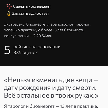
Сделать комплимент
Заказать аудиоответ
Экстрасенс, биоэнергет, парапсихолог, таролог.
Успешно практикую более 13 лет Стоимость
консультации —
2.29 $/мин.
5
рейтинг на основании
335
оценок
Адрес
эл. почты
«Нельзя изменить две вещи —
или
Пароль
дату рождения и дату смерти.
телефон
Всё остальное в твоих руках.»
Войти
Я таролог и биоэнергет — 13 лет в практике.