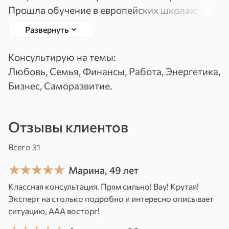
Прошла обучение в европейских школах:
Вспомнить
Зарегистрироваться
Великобритания, Германия, Словения.
пароль
Развернуть
Помогаю, когда ситуация не раскрывается ни
по логике, ни по стандартным раскладам. Есть
Консультирую на темы:
кое-что редкое в моей работе: авторские
Любовь, Семья, Финансы, Работа, Энергетика,
техники глубинной настройки — они
Бизнес, Саморазвитие.
позволяют увидеть не только что происходит,
но и почему это происходит именно с вами.
Отзывы клиентов
Странно, но точнее всего ситуацию
описывают не те, кто всё просчитал логически,
Всего 31
— а те, кто умеет по-настоящему слышать. Не
Марина, 49 лет
слова — состояние.
Классная консультация. Прям сильно! Вау! Крутая!
Я таролог и биоэнергет — 13 лет в практике. С
Эксперт на столько подробно и интересно описывает
ситуацию, ААА восторг!
детства чувствую людей тонко: не
«догадываюсь», а знаю — и не могу объяснить