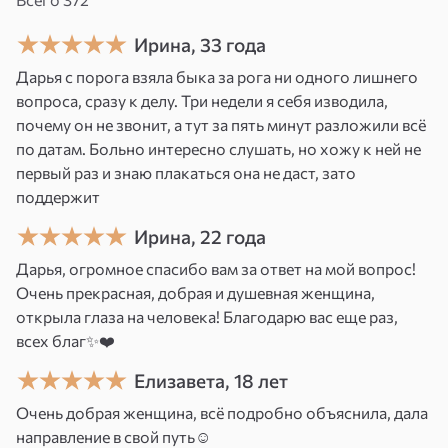
к сердцу другого человека — и к своему
собственному.
Ирина, 33 года
Дарья с порога взяла быка за рога ни одного лишнего
Бывает так: объяснений много, а ясности нет?
вопроса, сразу к делу. Три недели я себя изводила,
Вы знаете факты, видите ситуацию — но не
почему он не звонит, а тут за пять минут разложили всё
чувствуете, куда двигаться. Это особенно
по датам. Больно интересно слушать, но хожу к ней не
остро ощущается, когда нужно выбрать:
первый раз и знаю плакаться она не даст, зато
оставаться или уходить, ждать или
поддержит
действовать, доверять или отпускать.
Ирина, 22 года
Меня зовут Дарья. Я никогда не считала себя
Дарья, огромное спасибо вам за ответ на мой вопрос!
Очень прекрасная, добрая и душевная женщина,
«человеком с особым даром» — для меня это
открыла глаза на человека! Благодарю вас еще раз,
всегда была работа: учёба, курсы, постоянное
всех благ✨❤️
чтение, практика. 29 лет в астрологии и Таро —
и я убеждена, что дар без труда ничего не
Елизавета, 18 лет
стоит, а труд без чувствования — слеп. Мне
Очень добрая женщина, всё подробно объяснила, дала
повезло иметь и то, и другое.
направление в свой путь☺️