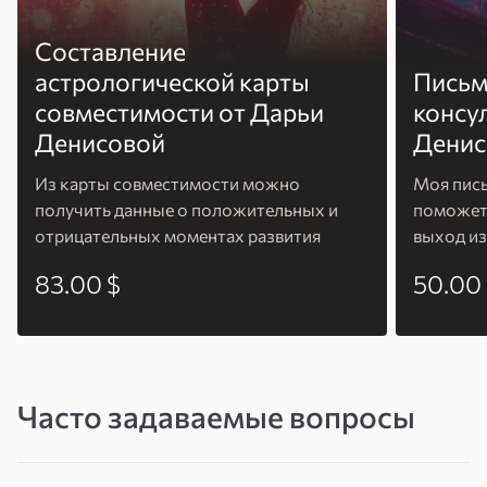
внутреннюю динамику, которая его создаёт.
Составление
После консультации люди говорят: «Я
астрологической карты
Письм
наконец поняла, почему у меня это
совместимости от Дарьи
консу
повторяется — и что с этим делать.»
Денисовой
Денис
Из карты совместимости можно
Моя пис
получить данные о положительных и
поможет 
отрицательных моментах развития
выход из
отношений.
83.00 $
50.00
Часто задаваемые вопросы