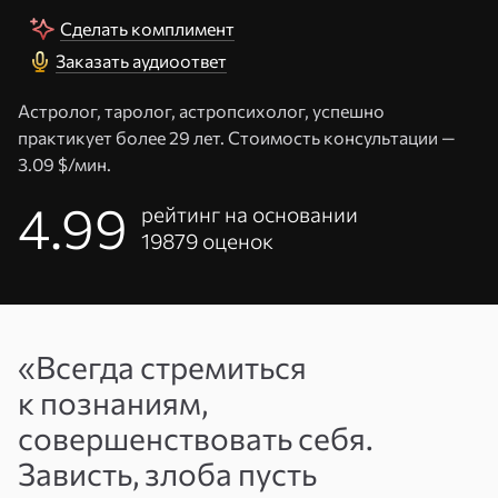
Сделать комплимент
Заказать аудиоответ
Астролог, таролог, астропсихолог, успешно
практикует более 29 лет. Стоимость консультации —
3.09 $/мин.
4.99
рейтинг на основании
19879
оценок
Адрес
эл. почты
«Всегда стремиться
или
Пароль
к познаниям,
телефон
совершенствовать себя.
Войти
Зависть, злоба пусть