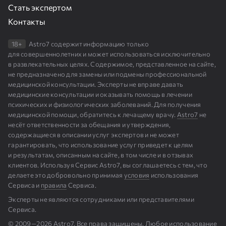
Стать экспертом
Контакты
18+
Astro7 содержит информацию только
для совершеннолетних и может использоваться исключительно
в развлекательных целях. Содержимое, представленное на сайте,
не предназначено для замены или подмены профессиональной
медицинской консультации. Эксперты не вправе давать
медицинские консультации и оказывать помощь в лечении
психических и физиологических заболеваний. Для получения
медицинской помощи, обратитесь к лечащему врачу.
Astro7
не
несёт ответственности за обещания и утверждения,
содержащиеся в описании услуг экспертов и не может
гарантировать, что использование услуг приведет к целям
и результатам, описанным на сайте, в том числе и в отзывах
клиентов. Используя Сервис Astro7, вы соглашаетесь с тем, что
делаете это добровольно принимая
условия
использования
Сервиса и
правила
Сервиса.
Эксперты не являются сотрудниками или представителями
Сервиса.
© 2009⁠—⁠2026 Astro7. Все права защищены. Любое использование