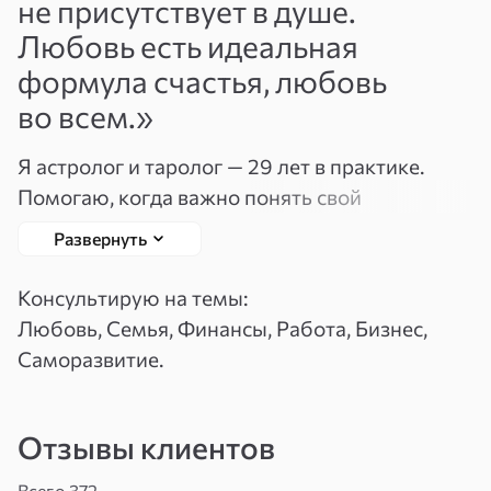
не присутствует в душе.
Вспомнить
Зарегистрироваться
Любовь есть идеальная
пароль
формула счастья, любовь
во всем.»
Я астролог и таролог — 29 лет в практике.
Помогаю, когда важно понять свой
жизненный цикл и принять решение в нужный
Развернуть
момент. Есть кое-что важное: я соединяю
астрологию и Таро — это даёт точность,
Консультирую на темы:
которую не даёт ни один инструмент
Любовь, Семья, Финансы, Работа, Бизнес,
отдельно. Если вы хотите разобраться в
Саморазвитие.
хитросплетениях отношений, понять партнёра
или притянуть в жизнь настоящую любовь —
Отзывы клиентов
приглашаю на консультацию. Вместе мы
составим вашу карту гармонии и найдём путь
Всего 372