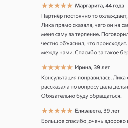
Маргарита, 44 года
Первым человеком, кто разглядел
Партнёр постоянно то охлаждает, 
Она же помогала их развивать. П
Лика прямо сказала, чего он на с
экстрасенсорное видение стали 
меня саму за терпение. Поговорил
наиболее полный ответ. На консу
честно объяснил, что происходит.
через расклад, и через прямое с
между нами. Спасибо за такое б
финансами, семьёй и любыми ситу
Ирина, 39 лет
Уникальная черта: я помогаю клие
Консультация понравилась. Лика 
происходит», но и его собственну
рассказала по вопросу дала дель
обратившаяся с вопросом об изм
Обязательно буду обращаться.
ответ: муж верен, но она сама р
работу. Это изменило её поведен
Елизавета, 39 лет
Большое спасибо ,очень здорово 
«Я ожидала услышать о муже. А у