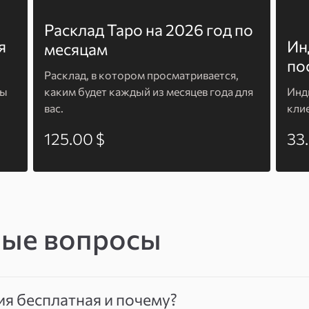
Расклад Таро на 2026 год по
я
Ин
месяцам
по
Расклад, в котором просматривается,
ны
каким будет каждый из месяцев года для
Инд
вас.
кли
125.00 $
33
мые вопросы
ия бесплатная и почему?