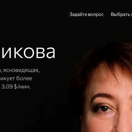
Задайте вопрос
Выбрать 
икова
Адрес эл. почты и
Пароль
я, ясновидящая,
тикует более
—
3.09 $/мин.
Вой
Вспомнить пароль