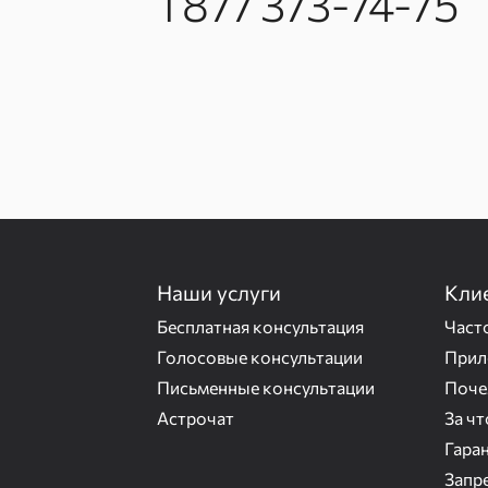
1 877 373-74-75
Наши услуги
Кли
Бесплатная консультация
Част
Голосовые консультации
Прил
Письменные консультации
Поче
Астрочат
За ч
Гаран
Запр