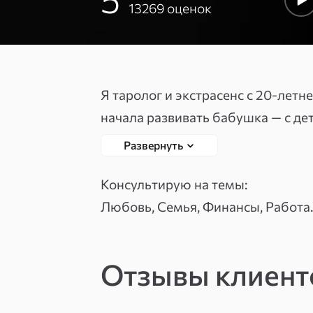
13269
оценок
Я таролог и экстрасенс с 20-летн
начала развивать бабушка — с де
финансами и любыми запросами, 
Развернуть
только увидеть ситуацию, но и пон
развитие.
Консультирую на темы:
Любовь, Семья, Финансы, Работа.
В какой-то момент «подождём ещ
Особенно когда речь идёт об отно
Отзывы клиен
ясности всё нет.
Я таролог и экстрасенс. В практике