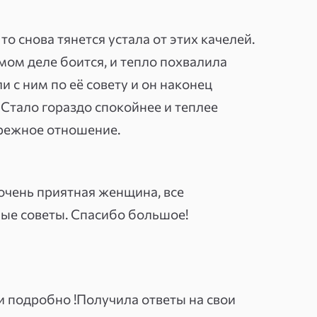
 мои способности, была бабушка.
то снова тянется устала от этих качелей.
отом были годы практики: Таро и
амом деле боится, и тепло похвалила
основным — потому что дают
и с ним по её совету и он наконец
льтации я смотрю на ситуацию и
 Стало гораздо спокойнее и теплее
читывание. Работаю с отношениями,
ережное отношение.
ациями, где нужна ясность.
нту увидеть не только «что
очень приятная женщина, все
ю роль в этом. Одна клиентка,
ные советы. Спасибо большое!
енах мужа, получила неожиданный
азрушала отношения своим уходом в
ие — и семью удалось сохранить.
и подробно !Получила ответы на свои
знала кое-что важное о себе.»