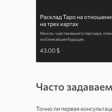
Расклад Таро на отношени
на трех картах
Мысли, чувства вашего партнера, пла
на ближайшее будущее.
43.00 $
Часто задавае
Точно ли первая консультац