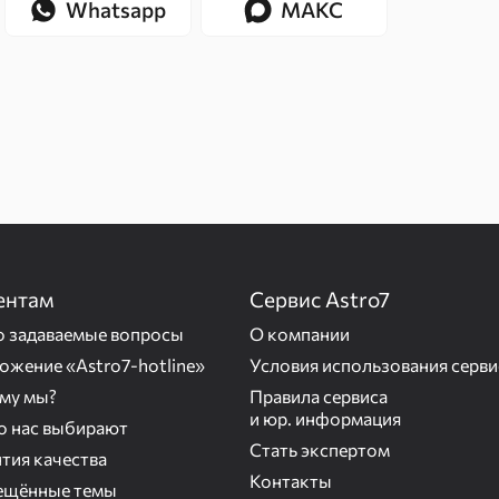
Whatsapp
МАКС
ентам
Сервис Astro7
о задаваемые вопросы
О компании
ожение «Astro7-hotline»
Условия использования серви
му мы?
Правила сервиса
и юр. информация
то нас выбирают
Стать экспертом
тия качества
Контакты
ещённые темы