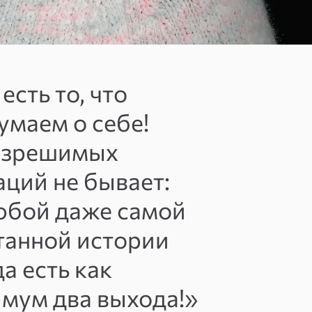
есть то, что
умаем о себе!
азрешимых
аций не бывает:
юбой даже самой
танной истории
да есть как
мум два выхода!»