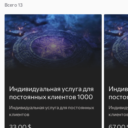
благодарна за это» — Анна, 34 года.
Всего 13
Индивидуальная услуга для
Индив
постоянных клиентов 1000
посто
Индивидуальная услуга для постоянных
Индивиду
клиентов
клиенто
33.00 $
67.00 