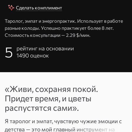
Сделать комплимент
Таролог, эмпат и энергопрактик. Использует в работе
разные колоды. Успешно практикует более 8 лет.
Стоимость консультации —
2.29 $/мин.
5
рейтинг на основании
1490
оценок
Адрес
«Живи, сохраняя покой.
эл. почты
Придет время, и цветы
или
Пароль
распустятся сами».
телефон
Я таролог и эмпат, чувствую чужие эмоции с
Войти
детства — это мой главный инструмент на