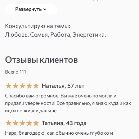
сессии. Если вы боитесь узнать ответ —
Развернуть
Вспомнить
Зарегистрироваться
сначала разберёмся со страхом, потом с
пароль
вопросом. Помогаю с отношениями, будущим
Консультирую на темы:
и важными решениями.
Любовь, Семья, Работа, Энергетика.
Если вы боитесь знать ответ — это уже много
говорит о ситуации. Мне не нужно делать вид,
Отзывы клиентов
что всё просто. Сначала мы закроем страх. А
потом уже — расклад.
Всего 111
Я таролог и эмпат, практикую 8 лет. С детства
Наталья, 57 лет
сверхчувствительна к чужим эмоциям, видела
Спасибо вам огромное. Вы мне очень помогли и
вещие сны. В моём роду — тарологи и эмпаты,
придали уверенности! Всё правильно, я знаю куда и как
идти по жизни дальше.
бабушка научила меня управлять своим
состоянием, а не тонуть в чужом. Потом
Татьяна, 43 года
пришёл настоящий учитель — известный
Нара, благодарю, как обычно очень глубоко и
экстрасенс, которая сама увидела мои