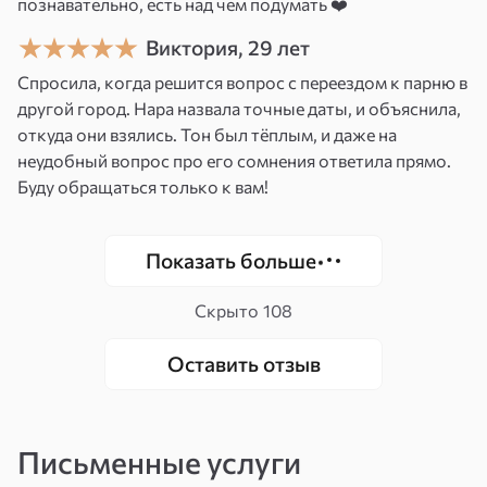
познавательно, есть над чем подумать ❤️
способности и предложила обучение Таро.
Виктория, 29 лет
Я работаю с эмоциональным фоном клиента
Спросила, когда решится вопрос с переездом к парню в
— это моё главное преимущество. Не просто
другой город. Нара назвала точные даты, и объяснила,
читаю карты, а чувствую, что за ними стоит.
откуда они взялись. Тон был тёплым, и даже на
неудобный вопрос про его сомнения ответила прямо.
Темы, с которыми работаю: как развивается
Буду обращаться только к вам!
ситуация; что будет с отношениями; стоит ли
завершить связь или дать ей шанс; путь к
тому, чего по-настоящему хочется.
Показать больше
Я не заставляю смотреть туда, куда не готовы.
Скрыто
108
Но и не прячу важное. Говорю честно — и при
Оставить отзыв
этом мягко.
«Я пришла с вопросом, который боялась даже
сформулировать. Нара не торопила. Когда
Письменные услуги
страх прошёл — всё стало видно само. Я