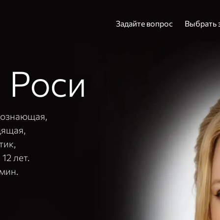
Задайте вопрос
Выбрать 
 Роси
Адрес эл. почты и
Пароль
снознающая,
дящая,
тик,
Вой
12 лет.
/мин.
Вспомнить пароль