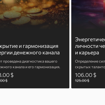
Энергетиче
крытие и гармонизация
личности че
ергии денежного канала
и карьера
ет проведена диагностика вашего
Определение сил
ежного канала и его гармонизация.
скрытых таланто
8.00 $
106.00 $
00 $
125.00 $