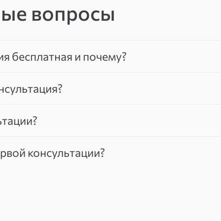
мые вопросы
ия бесплатная и почему?
нсультация?
ьтации?
ервой консультации?