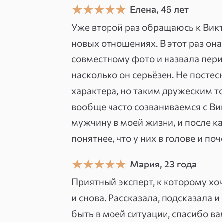
Елена, 46 лет
Я астролог, таролог и нумеролог —
Уже второй раз обращаюсь к Викт
новых отношениях. В этот раз он
Работаю астрологией и картами в 
совместному фото и назвала перио
слоя одной картины. Астрология 
насколько он серьёзен. Не постес
сейчас именно так и когда это и
характера, но таким дружеским т
динамику и отвечают на конкретн
вообще часто созваниваемся с Ви
прогнозе — я формулирую рекомен
мужчину в моей жизни, и после к
чего держаться подальше.
понятнее, что у них в голове и поч
Есть кое-что, что отличает мой п
Мария, 23 года
выбор. Не «что будет», а «вот дв
Приятный эксперт, к которому хо
меняет качество консультации: че
и снова. Рассказала, подсказала и
пониманием, что именно его ждёт
быть в моей ситуации, спасибо ва