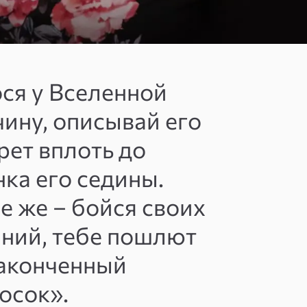
ся у Вселенной
ину, описывай его
рет вплоть до
нка его седины.
е же – бойся своих
ний, тебе пошлют
аконченный
осок».