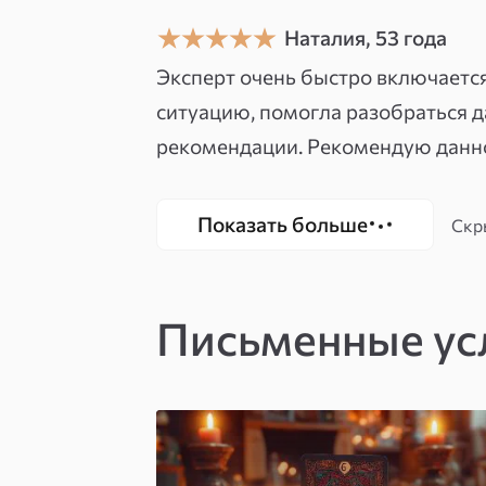
После консультации люди говорят
Наталия, 53 года
всё пошло не так — и что делать с
Эксперт очень быстро включаетс
ситуацию, помогла разобраться д
рекомендации. Рекомендую данног
Показать больше
Скр
Письменные ус