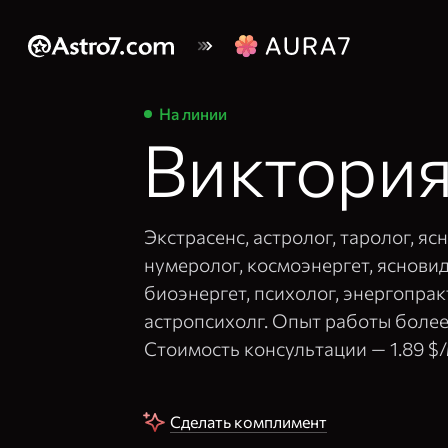
На линии
Виктория
Экстрасенс, астролог, таролог, я
нумеролог, космоэнергет, яснови
биоэнергет, психолог, энергопрак
астропсихолг. Опыт работы более 
Стоимость консультации —
1.89 $
Сделать комплимент