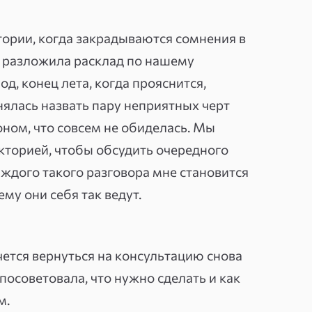
 12 лет в практике.
ории, когда закрадываются сомнения в
а разложила расклад по нашему
связке: это не дублирование, а два
д, конец лета, когда прояснится,
показывает циклы и сроки — почему
нялась назвать пару неприятных черт
зменится. Карты дают текущую
оном, что совсем не обиделась. Мы
ый вопрос. Я не останавливаюсь на
кторией, чтобы обсудить очередного
дации: что делать, что ждать, от
аждого такого разговора мне становится
ему они себя так ведут.
одход: я задаю прямые вопросы на
а пути — смотрим каждый». Это
чется вернуться на консультацию снова
ловек уходит не с прогнозом, а с
 посоветовала, что нужно сделать и как
 на каждом из вариантов.
м.