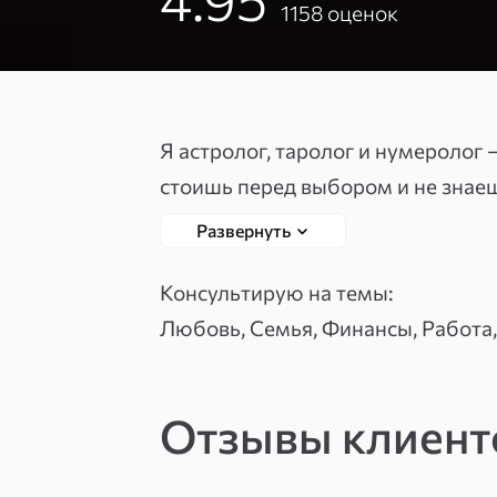
1158
оценок
Я астролог, таролог и нумеролог —
стоишь перед выбором и не знаеш
астрологией и картами в связке: 
Развернуть
рекомендации — что делать, а чего
задаю прямые вопросы на выбор —
Консультирую на темы:
принимают решения.
Любовь, Семья, Финансы, Работа,
Однажды ко мне пришла женщина 
Отзывы клиен
показали: момент неподходящий
обстоятельства. Она послушалас
пришёл ковид. Деньги остались ц