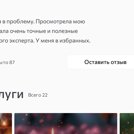
: «я наконец поняла, почему тогда
ейчас, чтобы не повторить».
я в проблему. Просмотрела мою
ала очень точные и полезные
о эксперта. У меня в избранных.
Оставить отзыв
ыто
87
луги
Всего 22