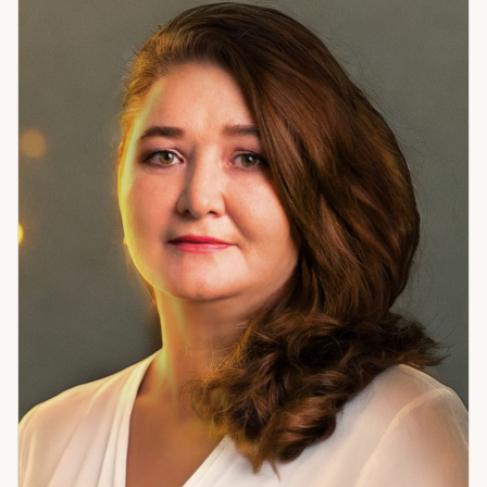
перспективы; выбор пути и принятие решений — когда не
знаешь, как поступить; определение негативных влияний
и работа по очищению состояния. Отдельная практика —
работа с воском: помогает выявить и снять то, что создаёт
внутреннее напряжение и блокирует движение. Если
ситуация запуталась — я помогу в ней разобраться.