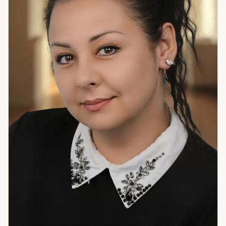
не вмещается в структуру, и помощь в принятии решения —
конкретный следующий шаг. Из практики: женщина в
кризисе бизнеса нашла точку разворота через работу с
картами — сейчас дело процветает. Девушка в поиске
отношений получила направление — встреча состоялась.
Это не предсказания. Это работа с причинами. Если вы
хотите разобраться в ситуации и найти путь вперёд —
приходите.