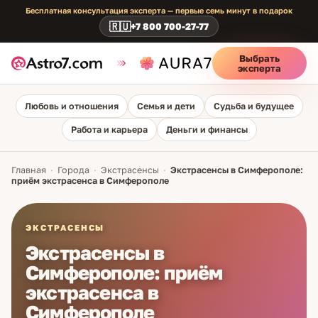
Бесплатная консультация эксперта — первые семь минут в подарок
🇷🇺
+7 800 700-27-77
Выбрать
эксперта
Любовь и отношения
Семья и дети
Судьба и будущее
Работа и карьера
Деньги и финансы
Главная
·
Города
·
Экстрасенсы
·
Экстрасенсы в Симферополе:
приём экстрасенса в Симферополе
ЭКСТРАСЕНСЫ
Экстрасенсы в
Симферополе: приём
экстрасенса в
Симферополе