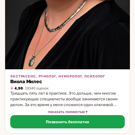
ЭКСТРАСЕНС, РУНОЛОГ, НУМЕРОЛОГ, ПСИХОЛОГ
Виола Милес
4,98
· 19340 оценок
Тридцать пять лет в практике. Это дольше, чем многие
практикующие специалисты вообще занимаются своим
делом. За это время у меня сложился один ключевой
фокус: повторяющиеся жизненные сценарии. Ко мне
показать полностью
приходят, когда одна и та же история повторяется снова и
Позвонить бесплатно
снова. В отношениях: выбираешь разных людей — история
одна. В деньгах: зарабатываешь — и снова ноль. В жизни:
меняешь место, работу, окружение — а внутри то же