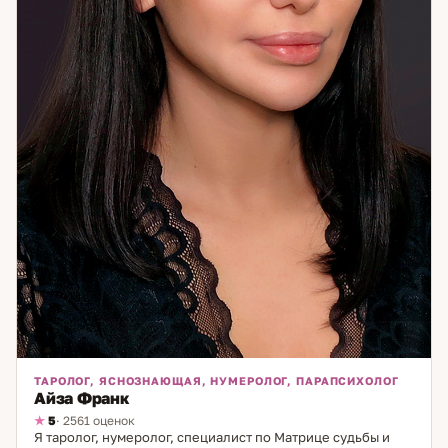
проблемы и направить вас к решению, консультация Яны
Суворовой станет надёжным шагом к внутренней
гармонии и жизненной ясности.
ТАРОЛОГ, ЯСНОЗНАЮЩАЯ, НУМЕРОЛОГ, ПАРАПСИХОЛОГ
Айза Франк
5
· 2561 оценок
Я таролог, нумеролог, специалист по Матрице судьбы и