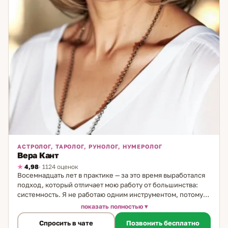
АСТРОЛОГ, ТАРОЛОГ, РУНОЛОГ, НУМЕРОЛОГ
Вера Кант
4,98
· 1124 оценок
Восемнадцать лет в практике — за это время выработался
подход, который отличает мою работу от большинства:
системность. Я не работаю одним инструментом, потому
что жизнь не складывается из одного слоя. В каждой
показать полностью
консультации я использую несколько методов: астрология
Спросить в чате
Позвонить бесплатно
даёт временной контекст — когда, почему именно сейчас,