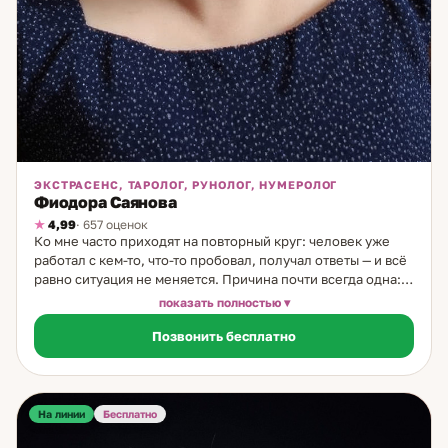
ЭКСТРАСЕНС, ТАРОЛОГ, РУНОЛОГ, НУМЕРОЛОГ
Фиодора Саянова
4,99
· 657 оценок
Ко мне часто приходят на повторный круг: человек уже
работал с кем-то, что-то пробовал, получал ответы — и всё
равно ситуация не меняется. Причина почти всегда одна:
разбирали симптом, а не причину. Я работаю с причиной.
показать полностью
За 20 лет практики — с рождения в среде этих знаний, с
Позвонить бесплатно
образованием психолога — я выстроила подход, в котором
несколько уровней диагностики работают вместе:
символический, числовой и психологический. Руны в
моей работе — это не гадание, а структурированный
анализ ситуации. Через них я смотрю на настоящее, на
На линии
Бесплатно
вектор движения и на то, что влияет скрыто: отношение