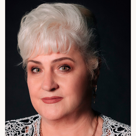
близких, невидимые препятствия, неочевидные ресурсы.
Таро добавляет следующий слой — путь и развилки,
реальные варианты выбора и их последствия.
Нумерология — самый глубокий инструмент в моём
арсенале. Через дату рождения я вижу поведенческие
паттерны: то, как человек неосознанно строит отношения,
принимает решения, реагирует на трудности. Это не
судьба в смысле «задано навсегда» — это сценарий,
который можно осознать и изменить. Именно здесь чаще
всего находится корень того, что не работает годами. Я
помогаю с гармонией в отношениях и семейными
конфликтами, с рабочими и личными тупиками, с
очищением пространства и защитой. Работаю с
денежными потоками и состоянием внутреннего покоя.
Если вы чувствуете, что ходите по кругу — скорее всего,
мы ещё не добирались до настоящей причины. Давайте
доберёмся.