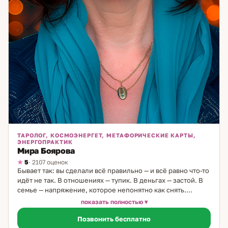
ТАРОЛОГ, КОСМОЭНЕРГЕТ, МЕТАФОРИЧЕСКИЕ КАРТЫ,
ЭНЕРГОПРАКТИК
Мира Боярова
5
· 2107 оценок
Бывает так: вы сделали всё правильно — и всё равно что-то
идёт не так. В отношениях — тупик. В деньгах — застой. В
семье — напряжение, которое непонятно как снять.
Именно с таким приходят ко мне. Я таролог и
показать полностью
космоэнергет, практикую 35 лет. Мой путь начался в
Позвонить бесплатно
детстве — до шести лет я жила у бабушки в деревне,