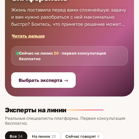
Жизнь поставила перед вами сложнейшую задачу
и вам нужно разобраться с ней максимально
быстро? Боитесь, что принятое решение может
способствовать усугублению ситуации? Лучшие
Читать дальше
экстрасенсы в Симферополе помогут найти
единственно верный путь к разрешению любых
проблем. Прием экстрасенса в Симферополе —
Сейчас на линии
20
· первая консультация
бесплатно
дистанционный, с помощью телефона, либо через
онлайн-чат. Экстрасенсы в Симферополе помогут
избежать неправильного и недальновидного
Выбрать эксперта →
решения каждому, кто к ним обратится. Не
спрашивайте совета у случайных людей,
доверяйте профессионалам!
Эксперты на линии
Реальные специалисты платформы. Первая консультация
бесплатно.
Все
24
На линии
20
Сейчас говорят
4