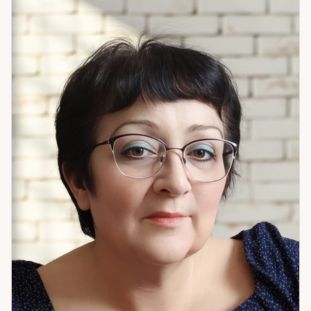
которую не даёт ни один из них по отдельности. Мы
разбираем вопрос на нескольких уровнях: что происходит
сейчас, почему именно сейчас, и какое решение
оптимально в этот конкретный период вашей жизни.
Особенно хорошо я работаю с выбором профессии и
направления, с пониманием жизненных циклов, со
сложными поворотными моментами в отношениях.
Астропсихологический подход позволяет увидеть не
только событие, но и внутреннюю динамику — то, что
создаёт ситуацию снова и снова. Если вам важна не просто
«правда», а понимание — что именно происходит и что с
этим делать — приходите на консультацию.