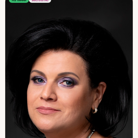
На линии
Бесплатно
ситуации: что именно создаёт повторяющийся сценарий,
что давит на человека извне, где произошёл сбой. Это
точная работа — не интерпретация карт, не вероятностный
расклад, а прямое восприятие. После считывания —
восстановление состояния. Я работаю через
космоэнергетику и джайна-йогу: убираю деструктивные
влияния, восстанавливаю внутренний ресурс, выстраиваю
то, что было нарушено. Это затрагивает отношения,
финансовый поток, общее самоощущение — в зависимости
от запроса. Работаю дистанционно — расстояние не
влияет на качество работы. Если вы чувствуете, что что-то
давит извне или что ситуация никак не сдвигается с места
— я готова к разговору.