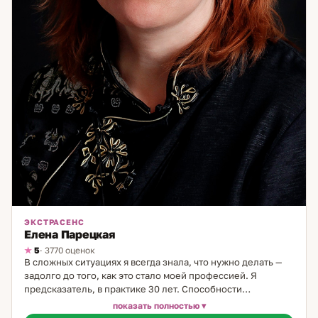
ЭКСТРАСЕНС
Елена Парецкая
5
· 3770 оценок
В сложных ситуациях я всегда знала, что нужно делать —
задолго до того, как это стало моей профессией. Я
предсказатель, в практике 30 лет. Способности
проявились с детства: чувствовала людей, видела скрытые
показать полностью
мотивы, умела влиять на ход событий — сначала