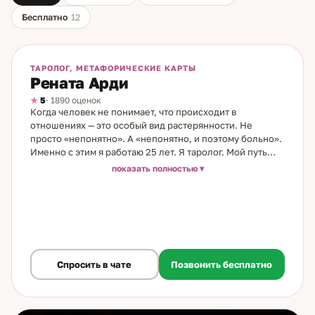
Бесплатно
12
На линии
Бесплатно
ТАРОЛОГ, МЕТАФОРИЧЕСКИЕ КАРТЫ
Рената Арди
5
· 1890 оценок
Когда человек не понимает, что происходит в
отношениях — это особый вид растерянности. Не
просто «непонятно». А «непонятно, и поэтому больно».
Именно с этим я работаю 25 лет. Я таролог. Мой путь
начался случайно: книга о Таро в магазине, два дня без
показать полностью
отрыва, первые расклады на бумажных рисунках. С тех
пор арсенал вырос — карты Таро и Ленорман, маятник,
ароматерапия, трансформационные игры, свечи с
травами. Работаю с тем, что подходит к конкретной
ситуации. Мои основные темы — все грани отношений.
Мысли, чувства и реальные намерения партнёра — то,
что человек рядом не говорит вслух, но что определяет
Спросить в чате
Позвонить бесплатно
его поведение. Конфликты и разлуки. Любовный
треугольник. Служебный роман. Любовь на расстоянии.
Ситуации выбора — когда нужно решить, и страшно
ошибиться. Также работаю с причинами одиночества и