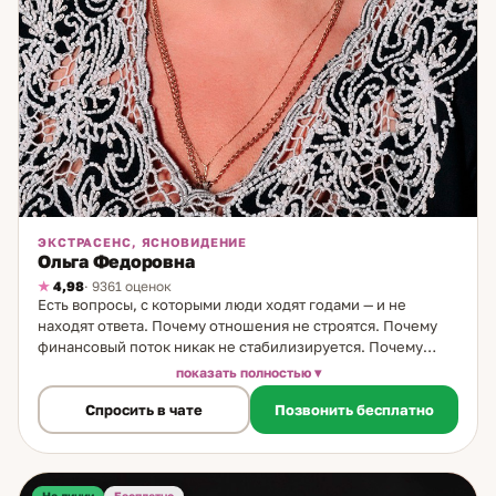
ЭКСТРАСЕНС, ЯСНОВИДЕНИЕ
Ольга Федоровна
4,98
· 9361 оценок
Есть вопросы, с которыми люди ходят годами — и не
находят ответа. Почему отношения не строятся. Почему
финансовый поток никак не стабилизируется. Почему
одни и те же ситуации повторяются, даже когда человек
показать полностью
меняется. Это мои вопросы. Я ясновидящая и проводник.
Спросить в чате
Позвонить бесплатно
20 лет в практике. Мой путь открылся через пограничный
опыт в 1995 году — момент, который сформировал
способность видеть то, что большинство не замечает. На
консультации я работаю с корнем, а не с симптомами.
Через ясновидение я считываю глубинную причину