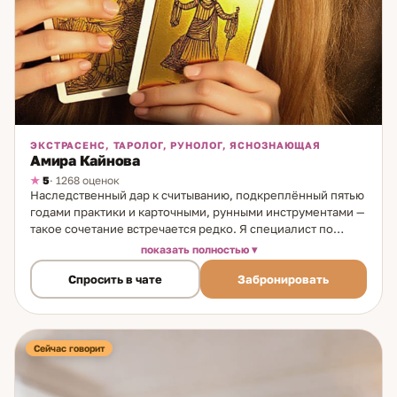
ЭКСТРАСЕНС, ТАРОЛОГ, РУНОЛОГ, ЯСНОЗНАЮЩАЯ
Амира Кайнова
5
· 1268 оценок
Наследственный дар к считыванию, подкреплённый пятью
годами практики и карточными, рунными инструментами —
такое сочетание встречается редко. Я специалист по
считыванию состояний, таролог и рунолог. Способность
показать полностью
передалась от прабабушки, которая работала с людьми,
Спросить в чате
Забронировать
опираясь на знания народных традиций. Дар
сопровождает меня с рождения — я помню события
раннего детства с необычной чёткостью. Практикую пять
лет, постоянно совершенствую метод. На консультации
работаю в три уровня: прямое считывание состояния
Сейчас говорит
ситуации и участников — это основа; карты Таро —
уточнение; анализ рун — структурирование ответа.