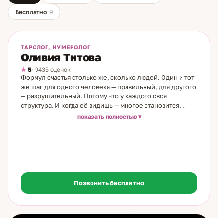
Бесплатно
9
На линии
Бесплатно
ТАРОЛОГ, НУМЕРОЛОГ
Оливия Титова
5
· 9435 оценок
Формул счастья столько же, сколько людей. Один и тот
же шаг для одного человека — правильный, для другого
— разрушительный. Потому что у каждого своя
структура. И когда её видишь — многое становится
понятным. Я таролог и нумеролог с 19-летним опытом.
показать полностью
Моя семья — врачи, большая медицинская династия. Но
по женской линии всё иначе: бабушки и прабабушки
были народными целительницами. Моя бабушка видела
людей насквозь — и рассмотрела во мне силу. Дар
проявился без внутреннего противоречия. Медитация
помогла соединить всё в одно целое. В работе
объединяю нумерологию и карты. Нумерология даёт
Позвонить бесплатно
структуру: характер, сильные и слабые стороны,
скрытые ресурсы, то, что работает именно для вас, — и
то, что идёт против природы. Карты добавляют
динамику: что происходит сейчас, куда движется