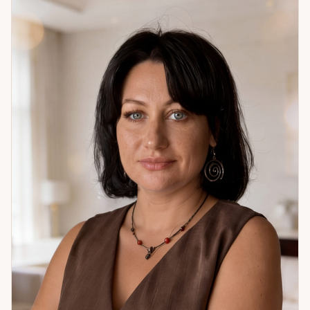
Принципиальное отличие от большинства: не карточный
расклад определяет картину, а прямое считывание.
Нередко называю то, чего клиент заранее не сообщал —
имя человека, особенности ситуации, детали, которые
невозможно угадать. Это не трюк — это то, как работает
прямое считывание. Чаще всего обращаются с вопросами
об отношениях и чувствах партнёра, о ситуациях,
требующих ясности, о следующих шагах. Если нужна
точность, а не общие слова — приходите.