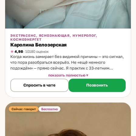
ЭКСТРАСЕНС, ЯСНОЗНАЮЩАЯ, НУМЕРОЛОГ,
КОСМОЭНЕРГЕТ
Каролина Белозерская
4,98
· 10180 оценок
Когда жизнь замирает без видимой причины — это сигнал,
что пора разобраться всерьёз. Не «ещё немного
подождём» — прямо сейчас. Я практик с 33-летним
стажем. Специализируюсь на считывании состояний,
показать полностью
нумерологии, ясновидении и биоэнергетике. Работаю в
Спросить в чате
Позвонить
комплексном формате — объединяю несколько методов
для точного ответа. Что делаю на консультации: через
глубокий расклад из 6 позиций определяю миссию
человека в этой жизни и способы её реализации.
Считываю мысли и истинные намерения партнёра — не то,
Сейчас говорит
Бесплатно
что он говорит, а то, что реально происходит внутри.
Просматриваю совместимость. Нахожу причины
одиночества, измен, охлаждения. Темы: отношения;
миссия и предназначение; финансы и карьера; причины