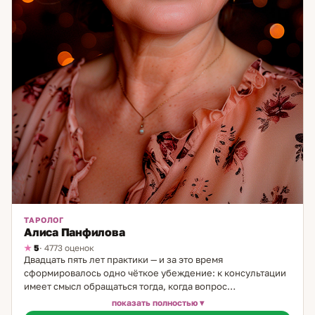
ТАРОЛОГ
Алиса Панфилова
5
· 4773 оценок
Двадцать пять лет практики — и за это время
сформировалось одно чёткое убеждение: к консультации
имеет смысл обращаться тогда, когда вопрос
действительно важен и человек готов воспринять честный
показать полностью
ответ, а не только услышать то, что хочется. Я практикую