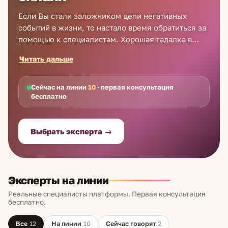
Если Вы стали заложником цепи негативных
событий в жизни, то настало время обратиться за
помощью к специалистам. Хорошая гадалка в
Архангельске поможет найти ответы на все
Читать дальше
вопросы! Сервис Astro7 предоставляет не только
самый широкий список услуг гадалок в
Архангельске, но и возможность получить онлайн
Сейчас на линии
10
· первая консультация
бесплатно
и телефонную консультацию в любое время
суток! Обратитесь в Astro7 за помощью гадалки в
Архангельске сегодня и получите первую
Выбрать эксперта →
консультацию бесплатно!
Эксперты на линии
Реальные специалисты платформы. Первая консультация
бесплатно.
Все
12
На линии
10
Сейчас говорят
2