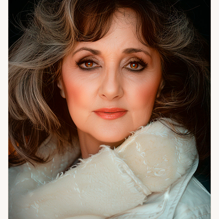
принимает решения, реагирует на трудности. Это не
судьба в смысле «задано навсегда» — это сценарий,
который можно осознать и изменить. Именно здесь чаще
всего находится корень того, что не работает годами. Я
помогаю с гармонией в отношениях и семейными
конфликтами, с рабочими и личными тупиками, с
очищением пространства и защитой. Работаю с
денежными потоками и состоянием внутреннего покоя.
Если вы чувствуете, что ходите по кругу — скорее всего,
мы ещё не добирались до настоящей причины. Давайте
доберёмся.