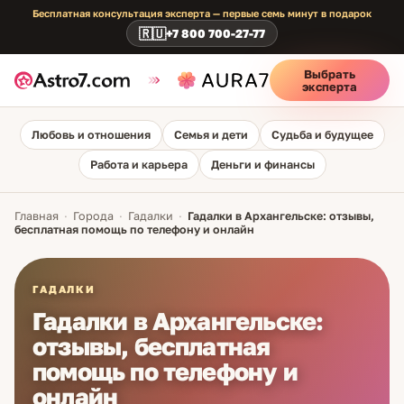
Бесплатная консультация эксперта — первые семь минут в подарок
🇷🇺
+7 800 700-27-77
Выбрать
эксперта
Любовь и отношения
Семья и дети
Судьба и будущее
Работа и карьера
Деньги и финансы
Главная
·
Города
·
Гадалки
·
Гадалки в Архангельске: отзывы,
бесплатная помощь по телефону и онлайн
ГАДАЛКИ
Гадалки в Архангельске:
отзывы, бесплатная
помощь по телефону и
онлайн