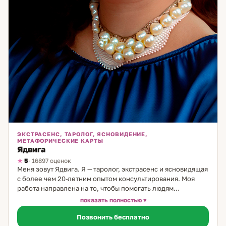
ЭКСТРАСЕНС, ТАРОЛОГ, ЯСНОВИДЕНИЕ,
МЕТАФОРИЧЕСКИЕ КАРТЫ
Ядвига
5
· 16897 оценок
Меня зовут Ядвига. Я — таролог, экстрасенс и ясновидящая
с более чем 20-летним опытом консультирования. Моя
работа направлена на то, чтобы помогать людям
разобраться в сложных жизненных ситуациях, особенно
показать полностью
тех, что касаются личных отношений и выбора пути. В
Позвонить бесплатно
своей практике я использую классические карты Таро,