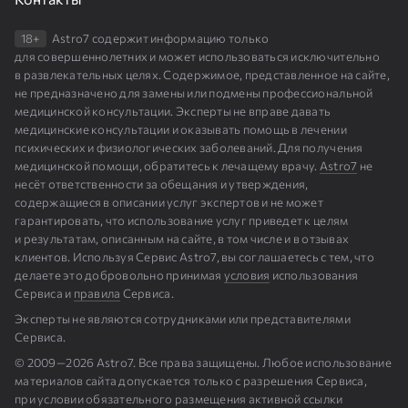
18+
Astro7 содержит информацию только
для совершеннолетних и может использоваться исключительно
в развлекательных целях. Содержимое, представленное на сайте,
не предназначено для замены или подмены профессиональной
медицинской консультации. Эксперты не вправе давать
медицинские консультации и оказывать помощь в лечении
психических и физиологических заболеваний. Для получения
медицинской помощи, обратитесь к лечащему врачу.
Astro7
не
несёт ответственности за обещания и утверждения,
содержащиеся в описании услуг экспертов и не может
гарантировать, что использование услуг приведет к целям
и результатам, описанным на сайте, в том числе и в отзывах
клиентов. Используя Сервис Astro7, вы соглашаетесь с тем, что
делаете это добровольно принимая
условия
использования
Сервиса и
правила
Сервиса.
Эксперты не являются сотрудниками или представителями
Сервиса.
© 2009⁠—⁠2026 Astro7. Все права защищены. Любое использование
материалов сайта допускается только с разрешения Сервиса,
при условии обязательного размещения активной ссылки