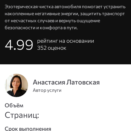
Эзотерическая чистка автомобиля помогает устранить
накопленные негативные энергии, защитить транспорт
от несчастных случаев и вернуть ощущение
безопасности и комфорта в пути.
4.99
рейтинг на основании
352
оценок
Адрес
Анастасия Латовская
эл. почты
Автор услуги
или
Пароль
Объём
телефон
Страниц:
Войти
Срок выполнения