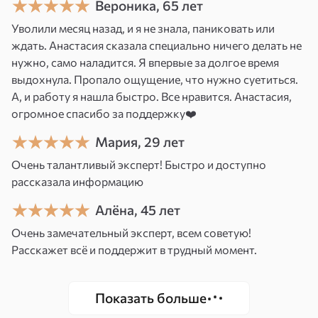
Вероника, 65 лет
программ, деструктивных воздействий и
Уволили месяц назад, и я не знала, паниковать или
застойных энергий в транспортном средстве.
ждать. Анастасия сказала специально ничего делать не
Во время просмотра я определяю зоны с
нужно, само наладится. Я впервые за долгое время
нарушенной энергетикой, очищаю их,
выдохнула. Пропало ощущение, что нужно суетиться.
А, и работу я нашла быстро. Все нравится. Анастасия,
восстанавливаю защиту и гармонизирую поле
огромное спасибо за поддержку❤️
автомобиля.
Мария, 29 лет
После такой работы улучшается общее
Очень талантливый эксперт! Быстро и доступно
состояние водителя, снижается вероятность
рассказала информацию
поломок и ДТП, а поездки становятся
спокойными и безопасными.
Алёна, 45 лет
Очень замечательный эксперт, всем советую!
Расскажет всё и поддержит в трудный момент.
Показать больше