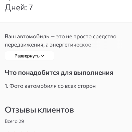
Дней: 7
Вспомнить
Зарегистрироваться
пароль
Ваш автомобиль — это не просто средство
передвижения, а энергетическое
продолжение вас самих. Он впитывает
Развернуть
эмоции, переживания, события, которые
происходят в его пространстве. Со временем
Что понадобится для выполнения
внутри машины может накапливаться
негатив: от ссор, стрессов, страхов, а также —
1. Фото автомобиля со всех сторон
от чужих завистливых взглядов или
энергетических атак.
Отзывы клиентов
Чистка автомобиля от негатива — это
Всего 29
индивидуальный ритуал, направленный на
выявление и устранение негативных