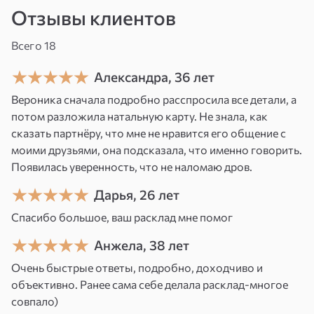
поверхностные слои ауры, но и глубокие
Отзывы клиентов
энергетические узлы, в которых могли
застрять чужие эмоции, негативные
Всего 18
программы, сглаз, зависть и прочие
Александра, 36 лет
энергетические воздействия. Эта чистка
Вероника сначала подробно расспросила все детали, а
запускает процесс обновления — человек
потом разложила натальную карту. Не знала, как
ощущает прилив сил, ясность в голове,
сказать партнёру, что мне не нравится его общение с
улучшается сон, уходят тревожные состояния,
моими друзьями, она подсказала, что именно говорить.
начинает налаживаться жизнь.
Появилась уверенность, что не наломаю дров.
Важно:
возможны временные реакции
Дарья, 26 лет
организма — усталость, раздражительность,
Спасибо большое, ваш расклад мне помог
обострение эмоций. Это нормальный процесс
Анжела, 38 лет
выхода негатива. Я ежедневно на связи с
Очень быстрые ответы, подробно, доходчиво и
клиентом, сопровождаю его на протяжении
объективно. Ранее сама себе делала расклад-многое
всей чистки, поддерживаю и направляю.
совпало)