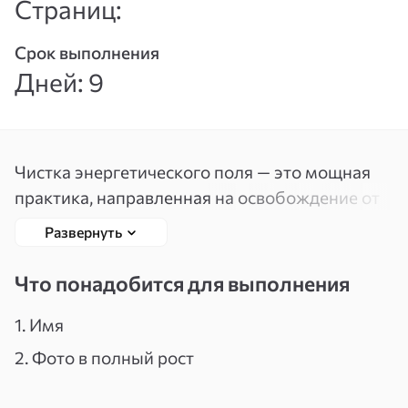
Страниц:
Вспомнить
Зарегистрироваться
пароль
Срок выполнения
Дней: 9
Чистка энергетического поля — это мощная
практика, направленная на освобождение от
деструктивных энергий, влияющих на
Развернуть
здоровье, эмоциональное состояние и
жизненные обстоятельства. За 9 дней работы
Что понадобится для выполнения
я мягко, но глубоко очищаю энергетику с
помощью природных инструментов — соли и
1. Имя
восковых свечей.
2. Фото в полный рост
Во время практики очищаются не только