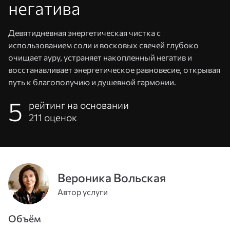
негатива
Девятидневная энергетическая чистка с
использованием соли и восковых свечей глубоко
очищает ауру, устраняет накопленный негатив и
восстанавливает энергетическое равновесие, открывая
путь к благополучию и душевной гармонии.
5
рейтинг на основании
211
оценок
Адрес
эл. почты
или
Пароль
Вероника Вольская
телефон
Автор услуги
Войти
Объём