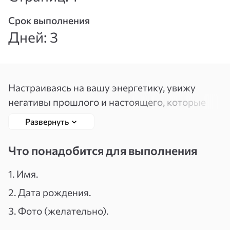
Вспомнить
Зарегистрироваться
Срок выполнения
пароль
Дней: 3
Настраиваясь на вашу энергетику, увижу
негативы прошлого и настоящего, которые
являются преградой для вашего будущего.
Развернуть
Мы определим причины ваших проблем,
вместе устраним негатив и откроем новые
Что понадобится для выполнения
возможности для изменения вашей
жизненной ситуации в лучшую сторону.
1. Имя.
2. Дата рождения.
Ваша энергия освободится от негативной
информации, и вы научитесь
3. Фото (желательно).
целенаправленно распределять и усиливать