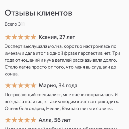
вашу энергию. Вы научитесь понимать
Отзывы клиентов
и принимать жизнь! Вы разделите прошлое
и настоящее, чтобы избежать ошибок
Всего 311
в будущем. Откроете для себя секреты
Ксения, 27 лет
Вселенной и сможете использовать эти
знания для улучшения вашей жизни.
Эксперт выслушала молча, коротко настроилась по
именам и дала итог в одной фразе перспектив нет. Три
Биополе — это наша энергия. Энергия — это
года отношений и куча деталей рассказывала долго.
и есть информация и наши мысли. Каждая
Стало легче просто от того, что меня выслушали до
конца.
клетка нашего организма питается энергией.
И представьте, чем вы кормите свой
Мария, 34 года
организм? Стрессы, агрессия, зависть
Потрясающий специалист, мне очень понравилась. Я
и злость — это эмоции, которые разрушают
всегда за позитив, к таким людям хочется приходить.
нашу энергию, это негатив. Вы теряете
Очень благодарна, Нелли, Вам за ответы и советы.
энергию, разрушая себя и свою жизнь. Мы все
Алла, 56 лет
находимся в единой энергетике Вселенной,
Нелли прекрасный добрый человек,обладает даром,