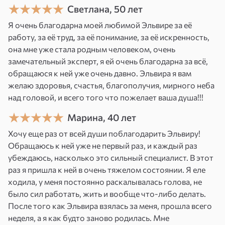
Светлана, 50 лет
После этого браслет проходит
Я очень благодарна моей любимой Эльвире за её
индивидуальную энергетическую зарядку и
работу, за её труд, за её понимание, за её искренность,
становится персональным артефактом,
она мне уже стала родным человеком, очень
связанным именно с вами.
замечательный эксперт, я ей очень благодарна за всё,
обращаюся к ней уже очень давно. Эльвира я вам
желаю здоровья, счастья, благополучия, мирного неба
над головой, и всего того что пожелает ваша душа!!!
Марина, 40 лет
Хочу еще раз от всей души поблагодарить Эльвиру!
Обращаюсь к ней уже не первый раз, и каждый раз
убеждаюсь, насколько это сильный специалист. В этот
раз я пришла к ней в очень тяжелом состоянии. Я еле
ходила, у меня постоянно раскалывалась голова, не
было сил работать, жить и вообще что-либо делать.
После того как Эльвира взялась за меня, прошла всего
неделя, а я как будто заново родилась. Мне