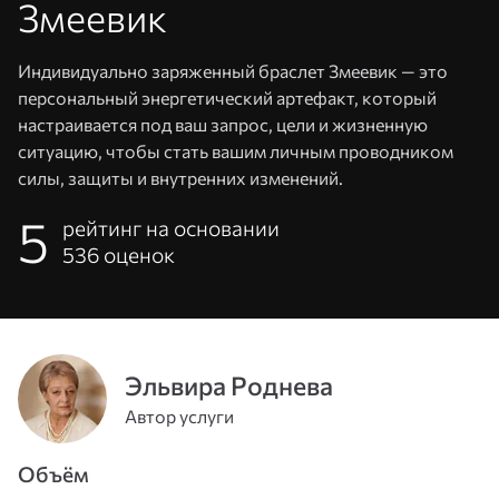
Змеевик
Индивидуально заряженный браслет Змеевик — это
персональный энергетический артефакт, который
настраивается под ваш запрос, цели и жизненную
ситуацию, чтобы стать вашим личным проводником
силы, защиты и внутренних изменений.
5
рейтинг на основании
536
оценок
Адрес
эл. почты
или
Пароль
Эльвира Роднева
телефон
Автор услуги
Войти
Объём