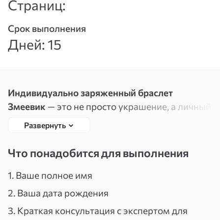
Страниц:
Вспомнить
Зарегистрироваться
пароль
Срок выполнения
Дней: 15
Индивидуально заряженный браслет
Змеевик
— это не просто украшение, а личный
энергетический артефакт, сила которого
Развернуть
раскрывается в момент вашего запроса. Его
энергия пробуждается через индивидуальную
Что понадобится для выполнения
настройку, проводимую специально для вас, с
учётом вашего имени, даты рождения и той
1. Ваше полное имя
цели, которую вы хотите пригласить в свою
2. Ваша дата рождения
жизнь.
3. Краткая консультация с экспертом для