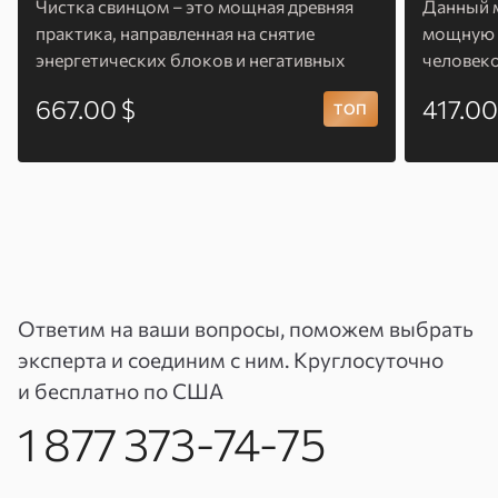
Чистка свинцом – это мощная древняя
Данный м
практика, направленная на снятие
мощную э
энергетических блоков и негативных
человек
воздействий. Этот метод помогает
и усилит
667.00 $
417.00
очистить биополе, восстановить
глубинно
внутреннюю гармонию и защитить от
повторных влияний.
Ответим на ваши вопросы, поможем выбрать
эксперта и соединим с ним. Круглосуточно
и бесплатно по США
1 877 373-74-75