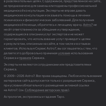
в развлекательных целях. Содержимое, представленное на сайте,
не предназначено для замены или подмены профессиональной
медицинской консультации. Эксперты не вправе давать
медицинские консультации и оказывать помощь в лечении
психических и физиологических заболеваний. Для получения
медицинской помощи, обратитесь к лечащему врачу.
Astro7
не
несёт ответственности за обещания и утверждения,
содержащиеся в описании услуг экспертов и не может
гарантировать, что использование услуг приведет к целям
и результатам, описанным на сайте, в том числе и в отзывах
клиентов. Используя Сервис Astro7, вы соглашаетесь с тем, что
делаете это добровольно принимая
условия
использования
Сервиса и
правила
Сервиса.
Эксперты не являются сотрудниками или представителями
Сервиса.
© 2009⁠—⁠2026 Astro7. Все права защищены. Любое использование
материалов сайта допускается только с разрешения Сервиса,
при условии обязательного размещения активной ссылки
на Astro7. (см.
Cоблюдение авторских прав
).
Астрология, экстрасенсы и гадания Таро.