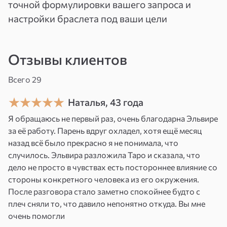
Змеевик издавна считается камнем силы,
точной формулировки вашего запроса и
обновления и защиты. Его энергия помогает
настройки браслета под ваши цели
мягко, но глубоко работать с внутренним
состоянием, усиливать уверенность,
Отзывы клиентов
поддерживать в периоды перемен и создавать
ощущение устойчивости. Такой браслет
Всего 29
становится вашим личным ключом к нужной
Наталья, 43 года
энергии: будь то защита, гармония,
финансовое раскрытие, уверенность,
Я обращаюсь не первый раз, очень благодарна Эльвире
за её работу. Парень вдруг охладел, хотя ещё месяц
восстановление сил, любовь к себе или
назад всё было прекрасно я не понимала, что
движение к важной цели.
случилось. Эльвира разложила Таро и сказала, что
дело не просто в чувствах есть постороннее влияние со
Перед настройкой проводится краткая
стороны конкретного человека из его окружения.
консультация с экспертом. Это необходимо
После разговора стало заметно спокойнее будто с
для того, чтобы точно сформулировать ваш
плеч сняли то, что давило непонятно откуда. Вы мне
запрос и направить энергию браслета именно
очень помогли
туда, где она будет для вас наиболее важна.