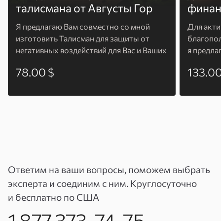
Вы проделаете свою часть работы, я — свою.
талисмана от Августы Гор
финан
Я предлагаю Вам совместно со мной
Для акт
Эта услуга подразумевает работу
изготовить Талисман для защиты от
благопол
по следующим направлениям
негативных воздействий для Вас и Ваших
я предла
близких
изготов
— Снятие внутренних «блоков», мешающих
78.00 $
133.00
энергети
достижению успеха.
— Гармонизация внутреннего и внешнего
пространства.
— Усиление внутреннего потенциала.
— Помощь в развитии интуиции.
Ответим на ваши вопросы, поможем выбрать
— Избавление от стрессов.
эксперта и соединим с ним. Круглосуточно
и бесплатно по США
— Улучшение душевного состояния.
1 877 373-74-75