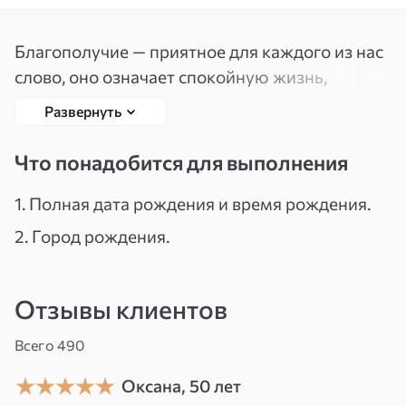
Вспомнить
Зарегистрироваться
Благополучие — приятное для каждого из нас
пароль
слово, оно означает спокойную жизнь,
в которой есть материальный достаток, удача
Развернуть
и везение, у детей — отличная успеваемость,
хорошая способность к обучению. Как же
Что понадобится для выполнения
привлечь в свою судьбу эти составляющие?
Как сделать так, что бы благополучие пришло
1. Полная дата рождения и время рождения.
в вашу нынешнюю реальность и там
2. Город рождения.
поселилось? В этом нам поможет мандала
«Благополучие». Что это такое? В переводе
Отзывы клиентов
с санскрита слово «мандала» означает круг,
центр. Мандала (матрица) — это сложная
Всего 490
геометрическая структура, энергетическая
матрица с высокой концентрацией
Оксана, 50 лет