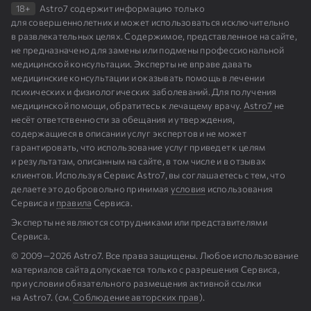
рабочий стол компьютера. Было бы отлично
18+
Astro7 содержит информацию только
напечатать его на белую керамическую
для совершеннолетних и может использоваться исключительно
в развлекательных целях. Содержимое, представленное на сайте,
чашку. Можете также поместить это
не предназначено для замены или подмены профессиональной
изображение в рамочку без стекла и
медицинской консультации. Эксперты не вправе давать
медицинские консультации и оказывать помощь в лечении
поставить или повесить над рабочим столом,
психических и физиологических заболеваний. Для получения
особенно хорошо это для детей школьного
медицинской помощи, обратитесь к лечащему врачу.
Astro7
не
возраста. Можно это изображение поместить
несёт ответственности за обещания и утверждения,
содержащиеся в описании услуг экспертов и не может
в ваш автомобиль.
гарантировать, что использование услуг приведет к целям
и результатам, описанным на сайте, в том числе и в отзывах
клиентов. Используя Сервис Astro7, вы соглашаетесь с тем, что
делаете это добровольно принимая
условия
использования
Сервиса и
правила
Сервиса.
Эксперты не являются сотрудниками или представителями
Сервиса.
© 2009⁠—⁠2026 Astro7. Все права защищены. Любое использование
материалов сайта допускается только с разрешения Сервиса,
при условии обязательного размещения активной ссылки
на Astro7. (см.
Cоблюдение авторских прав
).