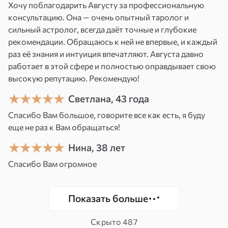
позитивных энергий, соединяющая в себе
Хочу поблагодарить Августу за профессиональную
символы, различные фигуры, растительные
консультацию. Она — очень опытный таролог и
элементы. Она помогает в работе над собой.
сильный астролог, всегда даёт точные и глубокие
рекомендации. Обращаюсь к ней не впервые, и каждый
Это прекрасная возможность
раз её знания и интуиция впечатляют. Августа давно
гармонизировать свое внутреннее
работает в этой сфере и полностью оправдывает свою
пространство, подумать о том, что нас
высокую репутацию. Рекомендую!
окружает, окунуться внутрь себя,
Светлана, 43 года
расслабиться и настроиться на нужную волну.
Спасибо Вам большое, говорите все как есть, я буду
Для чего это нужно именно вам?
еще не раз к Вам обращаться!
Мандала «Благополучие» поможет вам
Нина, 38 лет
направить свою жизненную энергию
Спасибо Вам огромное
на решение первостепенных задач, отыскать
ответы на те вопросы, которые вас волнуют
Показать больше
в течение длительного времени,
почувствовать силу природы и свое единение
Скрыто
487