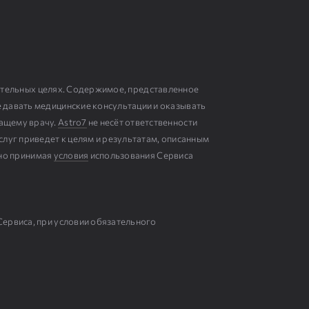
ательных целях. Содержимое, представленное
е давать медицинские консультации и оказывать
чащему врачу.
Astro7
не несёт ответственности
слуг приведет к целям и результатам, описанным
ьно принимая
условия
использования Сервиса
Сервиса, при условии обязательного