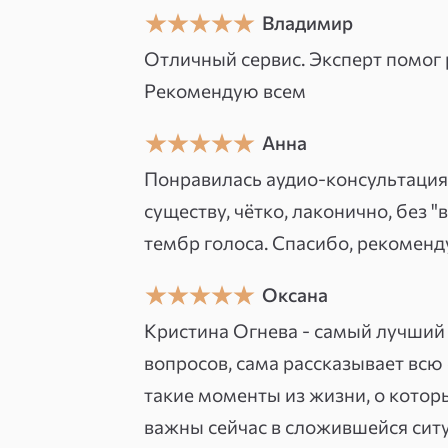
вы сможете потратить 30 минут н
Владимир
экспертами. Срок действия пакета
Отличный сервис. Эксперт помог 
После оплаты пакета вам позвон
Рекомендую всем
клиентов, поможет с выбором эк
Анна
консультации. Держите телефон р
Понравилась аудио-консультация
эксперта.
существу, чётко, лаконично, без 
тембр голоса. Спасибо, рекоменд
Оксана
Кристина Огнева - самый лучший 
вопросов, сама рассказывает всю 
такие моменты из жизни, о которы
важны сейчас в сложившейся ситуа