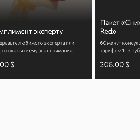
Пакет «Сни
мплимент эксперту
Red»
дравьте любимого эксперта или
60 минут консул
сто окажите ему знак внимания.
тарифом 109 руб
.00 $
208.00 $