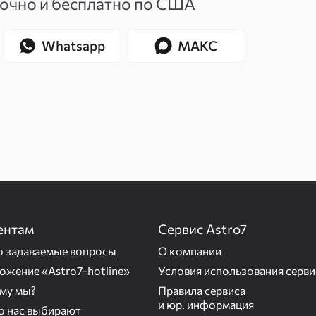
точно и бесплатно по США
Whatsapp
МАКС
ентам
Сервис Astro7
о задаваемые вопросы
О компании
ожение «Astro7-hotline»
Условия использования серви
му мы?
Правила сервиса
и юр. информация
то нас выбирают