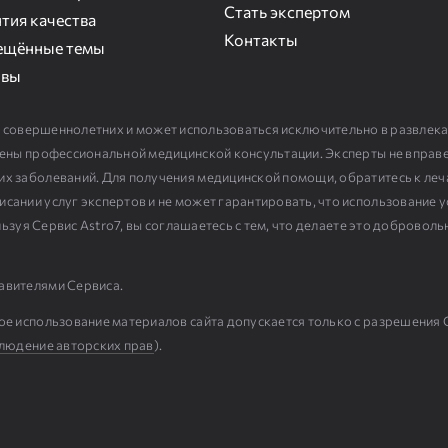
Стать экспертом
тия качества
Контакты
ещённые темы
ывы
 совершеннолетних и может использоваться исключительно в развлек
дмены профессиональной медицинской консультации. Эксперты не вправ
их заболеваний. Для получения медицинской помощи, обратитесь к ле
сании услуг экспертов и не может гарантировать, что использование у
пользуя Сервис Astro7, вы соглашаетесь с тем, что делаете это добровол
авителями Сервиса.
ое использование материалов сайта допускается только с разрешения 
людение авторских прав
).