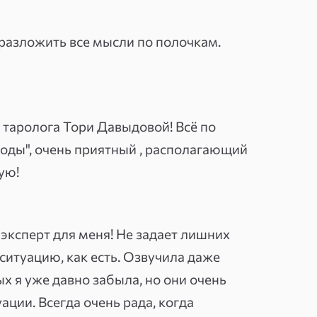
а 2 консультации с 2-мя разными
 — 3 дня с момента оплаты.
разложить все мысли по полочкам.
ит оператор Центра поддержки
спертов и бронированием
ядом, чтобы не пропустить звонок
 таролога Тори Давыдовой! Всё по
"воды", очень приятный , располагающий
ую!
эксперт для меня! Не задает лишних
ситуацию, как есть. Озвучила даже
х я уже давно забыла, но они очень
ции. Всегда очень рада, когда