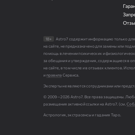
Гаран
Запр
Отз
18+
Astro7 содержит информацию только для
на сайте, не предназначено для замены или по
помощь в лечении психических и физиологическ
за обещания и утверждения, содержащиеся в опи
на сайте, в том числе и в отзывах клиентов. Ис
и
правила
Сервиса.
Эксперты не являются сотрудниками или предст
© 2009⁠—⁠2026 Astro7. Все права защищены. Люб
размещения активной ссылки на Astro7. (см.
Cоб
Астрология, экстрасенсы и гадания Таро.