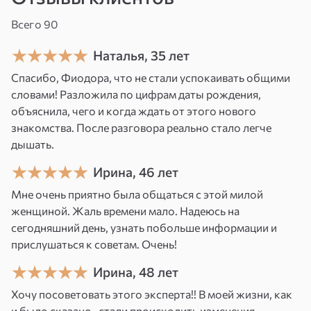
харизмы, лидерских качеств, умению
Всего 90
вдохновлять и вести за собой других людей,
Наталья, 35 лет
укреплению вашего авторитета и уважения в
обществе.
Спасибо, Фиодора, что не стали успокаивать общими
словами! Разложила по цифрам даты рождения,
объяснила, чего и когда ждать от этого нового
знакомства. После разговора реально стало легче
дышать.
Ирина, 46 лет
Мне очень приятно была общаться с этой милой
женщиной. Жаль времени мало. Надеюсь на
сегодняшний день, узнать побольше информации и
прислушаться к советам. Очень!
Ирина, 48 лет
Хочу посоветовать этого эксперта!! В моей жизни, как
и было сказано , стали происходить изменения.