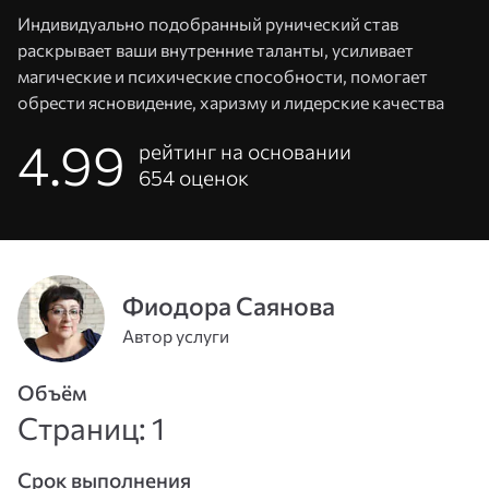
Индивидуально подобранный рунический став
раскрывает ваши внутренние таланты, усиливает
магические и психические способности, помогает
обрести ясновидение, харизму и лидерские качества
4.99
рейтинг на основании
654
оценок
Адрес
Фиодора Саянова
эл. почты
Автор услуги
или
Пароль
Объём
телефон
Страниц: 1
Войти
Срок выполнения