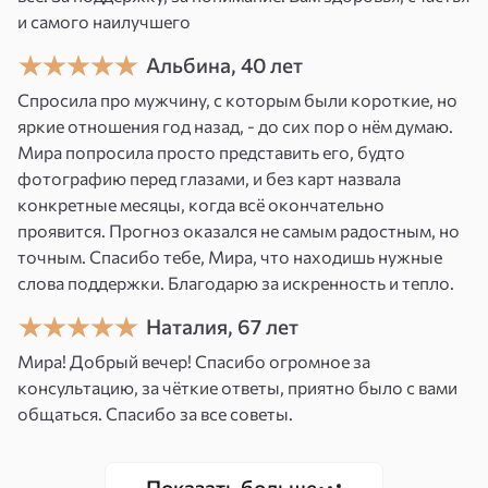
на устойчивое ощущение силы, спокойствия и
и самого наилучшего
внутреннего равновесия.
Альбина, 40 лет
Спросила про мужчину, с которым были короткие, но
яркие отношения год назад, - до сих пор о нём думаю.
После сеанса в течение 10 дней продолжается
Мира попросила просто представить его, будто
энергетическая перестройка организма
—
фотографию перед глазами, и без карт назвала
важно сохранять эмоциональную
конкретные месяцы, когда всё окончательно
устойчивость, чтобы закрепить результат.
проявится. Прогноз оказался не самым радостным, но
точным. Спасибо тебе, Мира, что находишь нужные
слова поддержки. Благодарю за искренность и тепло.
Наталия, 67 лет
Мира! Добрый вечер! Спасибо огромное за
консультацию, за чёткие ответы, приятно было с вами
общаться. Спасибо за все советы.
Показать больше