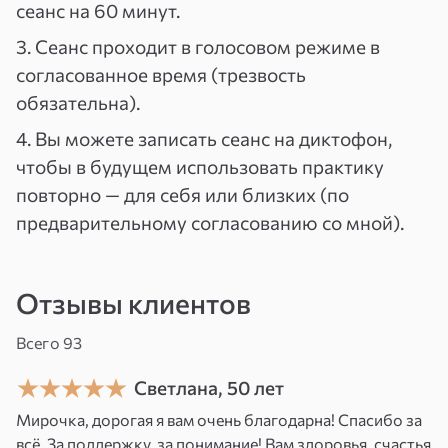
сеанс на 60 минут.
Одновременно с этим формируется
индивидуальный
3. Сеанс проходит в голосовом режиме в
энергетический щит
,
который защищает вас и ваших близких от
согласованное время (трезвость
новых вторжений извне.
обязательна).
4. Вы можете записать сеанс на диктофон,
Сеанс действует как точка перезапуска
—
чтобы в будущем использовать практику
включаются процессы мягкой, но глубокой
повторно — для себя или близких (по
перестройки в сферах:
предварительному согласованию со мной).
Здоровья (особенно психосоматики)
Финансов и трудоустройства
Отзывы клиентов
Бизнеса и карьеры
Всего 93
Отношений с близкими и окружением
Светлана, 50 лет
Мирочка, дорогая я вам очень благодарна! Спасибо за
Состояние «энергетической ямы» сменяется
всё. За поддержку, за понимание! Вам здоровья, счастья