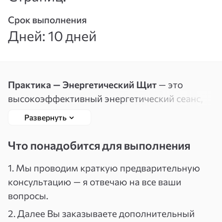
Вспомнить
Зарегистрироваться
Срок выполнения
пароль
Дней: 10 дней
Практика — Энергетический Щит
— это
высокоэффективный энергетический сеанс,
который за один раз убирает любые внешние
Развернуть
и внутренние деструктивные воздействия:
сглаз, порчу, проклятия, родовые программы,
Что понадобится для выполнения
энергетические крючки, манипуляции,
влияние систем, в том числе из прошлого.
1. Мы проводим краткую предварительную
консультацию — я отвечаю на все ваши
С помощью моего проводника и силы
вопросы.
практики, весь негатив отсылается в
2. Далее Вы заказываете дополнительный
«источник создания» и трансформируется.