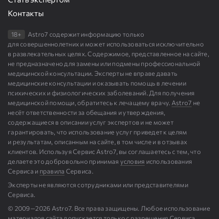
Контакты
18+
Astro7 содержит информацию только
для совершеннолетних и может использоваться исключительно
в развлекательных целях. Содержимое, представленное на сайте,
не предназначено для замены или подмены профессиональной
медицинской консультации. Эксперты не вправе давать
медицинские консультации и оказывать помощь в лечении
психических и физиологических заболеваний. Для получения
медицинской помощи, обратитесь к лечащему врачу.
Astro7
не
несёт ответственности за обещания и утверждения,
содержащиеся в описании услуг экспертов и не может
гарантировать, что использование услуг приведет к целям
и результатам, описанным на сайте, в том числе и в отзывах
клиентов. Используя Сервис Astro7, вы соглашаетесь с тем, что
делаете это добровольно принимая
условия
использования
Сервиса и
правила
Сервиса.
Эксперты не являются сотрудниками или представителями
Сервиса.
© 2009⁠—⁠2026 Astro7. Все права защищены. Любое использование
материалов сайта допускается только с разрешения Сервиса,