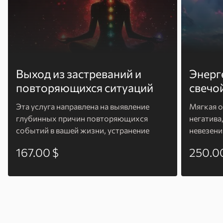
Выход из застреваний и
Энерг
повторяющихся ситуаций
свечо
Эта услуга направлена ​​на выявление
Мягкая о
глубинных причин повторяющихся
негатива
событий в вашей жизни, устранение
невезени
внутренних блоков и открытие пути к
свечой р
167.00 $
250.0
свободному течению энергии для
достижения ваших целей.