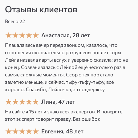
мысли///необоснованные страхи и тревоги///
Отзывы клиентов
чувство тяжести,усталости без причины///
Всего 22
мелкие невезения,преграды,там,где их быть
не должно.
Анастасия, 28 лет
Плакала весь вечер перед звонком, казалось, что
отношения окончательно разрушены после ссоры.
Лейла назвала карты вслух и уверенно сказала: это не
конец. Созванивалась с Лейлой ещё несколько раз в
самые сложные моменты. Ссор с тех пор стало
заметно меньше, и сейчас, тьфу-тьфу-тьфу, всё
хорошо. Спасибо, Лейлочка, за поддержку.
Лина, 47 лет
На сайте я 15 лет и знаю всех экспертов. И поверьте
этот эксперт говорит правду. Без ошибок
Евгения, 48 лет