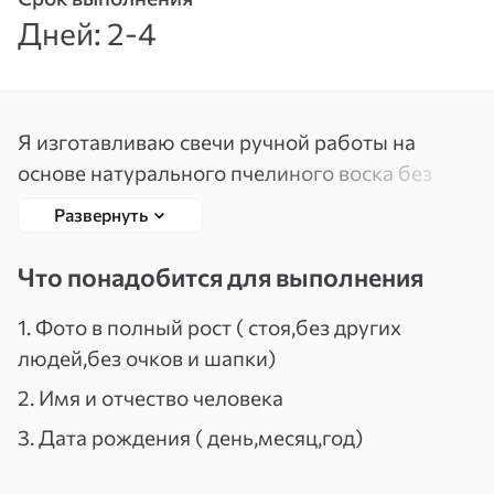
Дней: 2-4
Вспомнить
Зарегистрироваться
пароль
Я изготавливаю свечи ручной работы на
основе натурального пчелиного воска без
синтетических добавок.Каждая свеча
Развернуть
создается в определенный день.Как проходит
чистка: 1.Вы присылаете свое фото в полный
Что понадобится для выполнения
рост(без очков.шапки,посторонних
людей).2.Указывете имя,отчество и дату
1. Фото в полный рост ( стоя,без других
рождения.3.Я провожу свечную чистку по
людей,без очков и шапки)
вашему фото.4.Делаю 3-5 фотографий
2. Имя и отчество человека
процесса горения свечи.5.После завершения
3. Дата рождения ( день,месяц,год)
пишу результат и даю обратную связь.Что
уходит после очистки:-дурные.навязчивые