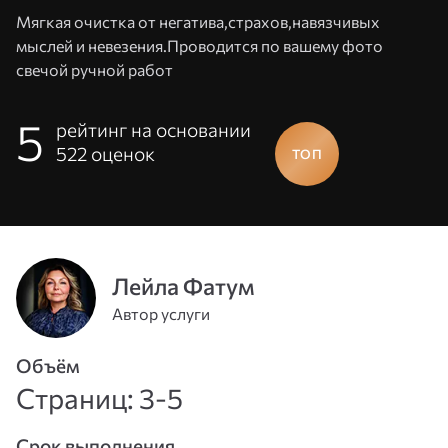
Мягкая очистка от негатива,страхов,навязчивых
мыслей и невезения.Проводится по вашему фото
свечой ручной работ
5
рейтинг на основании
522
оценок
Адрес
Лейла Фатум
эл. почты
Автор услуги
или
Пароль
телефон
Объём
Страниц: 3-5
Войти
Срок выполнения