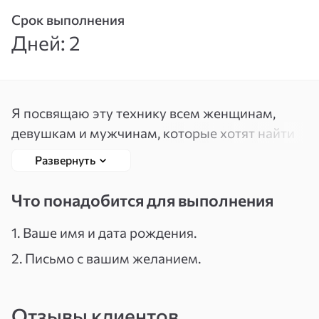
Срок выполнения
Вспомнить
Зарегистрироваться
Дней: 2
пароль
Я посвящаю эту технику всем женщинам,
девушкам и мужчинам, которые хотят найти
свою «вторую половинку» или создать
Развернуть
крепкие надежные отношения с тем
мужчиной (или женщиной), которые есть
Что понадобится для выполнения
на сегодняшний день, но по каким-то
причинам не складывается. Тем, кто хочет
1. Ваше имя и дата рождения.
материального достатка, хорошей работы,
2. Письмо с вашим желанием.
удачи, притянуть везение в свою жизнь
и другим...
Отзывы клиентов