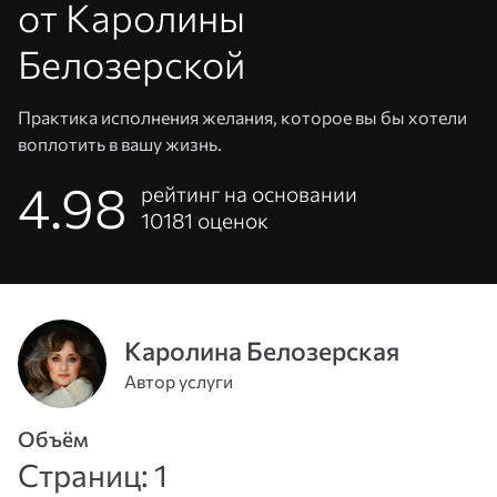
от Каролины
Белозерской
Практика исполнения желания, которое вы бы хотели
воплотить в вашу жизнь.
4.98
рейтинг на основании
10181
оценок
Адрес
эл. почты
Каролина Белозерская
или
Пароль
Автор услуги
телефон
Объём
Войти
Страниц: 1