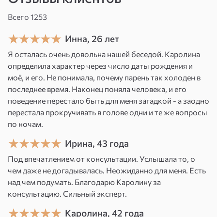
Чтобы успешно реализовать ваше желание —
мы вместе будем корректировать
Всего 1253
и моделировать ситуацию, которую
Инна, 26 лет
вы хотели бы притянуть в вашу жизнь.
Я осталась очень довольна нашей беседой. Каролина
Вы пишете то, что вы хотите: взаимная
определила характер через число даты рождения и
моё, и его. Не понимала, почему парень так холоден в
любовь, брак, материальный достаток,
последнее время. Наконец поняла человека, и его
полная чаша в доме, удача, хорошая работа.
поведение перестало быть для меня загадкой - а заодно
перестала прокручивать в голове одни и те же вопросы
Особенно сильные дни — церковные
по ночам.
праздники, день рождения человека,
полнолуние (3 дня), Рождество, Новый год...
Ирина, 43 года
Для женщин лучше проводить в «женские»
Под впечатлением от консультации. Услышала то, о
дни (среда, пятница, суббота, воскресенье),
чем даже не догадывалась. Неожиданно для меня. Есть
для мужчин в «мужские» (понедельник,
над чем подумать. Благодарю Каролину за
консультацию. Сильный эксперт.
вторник, четверг).
Каролина, 42 года
Например, девушкам и женщинам для