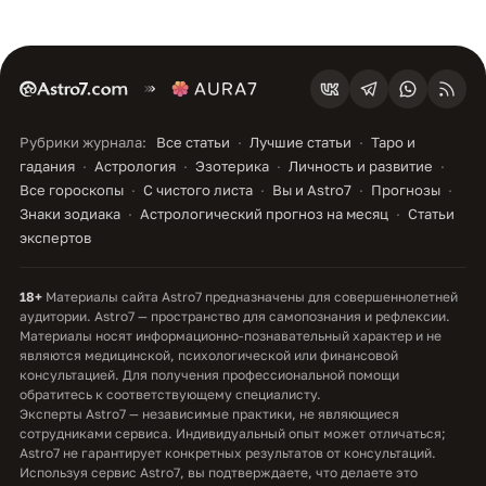
Рубрики журнала:
Все статьи
Лучшие статьи
Таро и
гадания
Астрология
Эзотерика
Личность и развитие
Все гороскопы
С чистого листа
Вы и Astro7
Прогнозы
Знаки зодиака
Астрологический прогноз на месяц
Статьи
экспертов
18+
Материалы сайта Astro7 предназначены для совершеннолетней
аудитории. Astro7 — пространство для самопознания и рефлексии.
Материалы носят информационно-познавательный характер и не
являются медицинской, психологической или финансовой
консультацией. Для получения профессиональной помощи
обратитесь к соответствующему специалисту.
Эксперты Astro7 — независимые практики, не являющиеся
сотрудниками сервиса. Индивидуальный опыт может отличаться;
Astro7 не гарантирует конкретных результатов от консультаций.
Используя сервис Astro7, вы подтверждаете, что делаете это