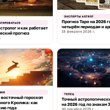
ЭКСПЕРТЫ ASTRO7
Прогноз Таро на 2026 г
ЬТИРОВАТЬСЯ
четырём периодам и а
астролог и как работает
18 февраля 2026 г.
еский прогноз
.
НИЯ
ТЕЛЕЦ
 восточный гороскоп
Точный астрологически
яного Кролика: как
на 2026 год по знакам 
хию года
30 декабря 2025 г.