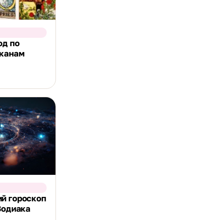
од по
рканам
й гороскоп
Зодиака