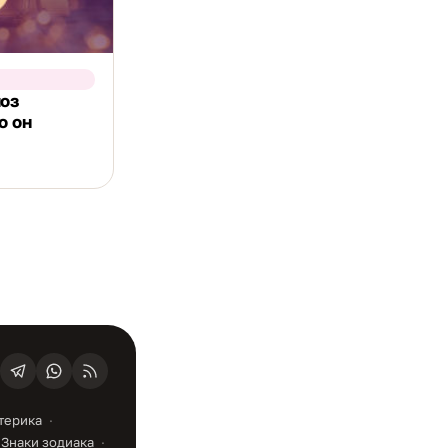
ноз
о он
терика
Знаки зодиака