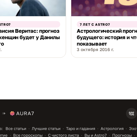
STRO7
7 ЛЕТ С ASTRO7
аисия Веритас: прогноз
Астрологический прог
женщин будет у Данилы
будущего: история и чт
го
показывает
.
3 октября 2016 г.
а:
Все статьи
Лучшие статьи
Таро и гадания
Астрология
Эзо
итие
Все гороскопы
С чистого листа
Вы и Astro7
Прогнозы