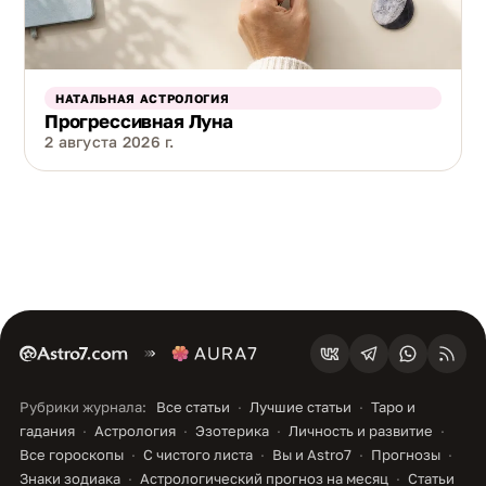
НАТАЛЬНАЯ АСТРОЛОГИЯ
Прогрессивная Луна
2 августа 2026 г.
Рубрики журнала:
Все статьи
Лучшие статьи
Таро и
гадания
Астрология
Эзотерика
Личность и развитие
Все гороскопы
С чистого листа
Вы и Astro7
Прогнозы
Знаки зодиака
Астрологический прогноз на месяц
Статьи