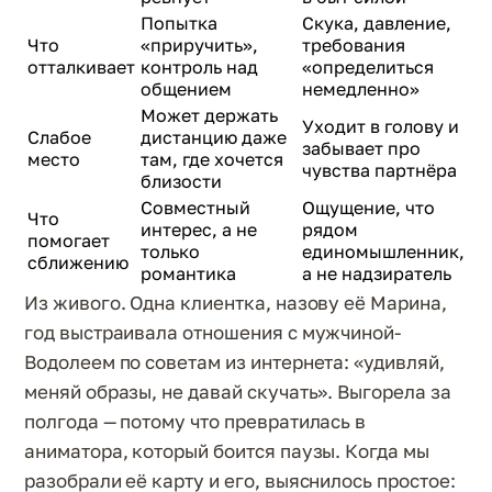
Попытка
Скука, давление,
Что
«приручить»,
требования
отталкивает
контроль над
«определиться
общением
немедленно»
Может держать
Уходит в голову и
Слабое
дистанцию даже
забывает про
место
там, где хочется
чувства партнёра
близости
Совместный
Ощущение, что
Что
интерес, а не
рядом
помогает
только
единомышленник,
сближению
романтика
а не надзиратель
Из живого. Одна клиентка, назову её Марина,
год выстраивала отношения с мужчиной-
Водолеем по советам из интернета: «удивляй,
меняй образы, не давай скучать». Выгорела за
полгода — потому что превратилась в
аниматора, который боится паузы. Когда мы
разобрали её карту и его, выяснилось простое: