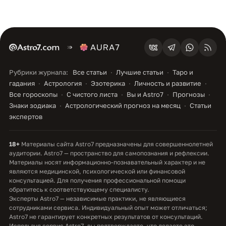
Рубрики журнала:
Все статьи
Лучшие статьи
Таро и
гадания
Астрология
Эзотерика
Личность и развитие
Все гороскопы
С чистого листа
Вы и Astro7
Прогнозы
Знаки зодиака
Астрологический прогноз на месяц
Статьи
экспертов
18+
Материалы сайта Astro7 предназначены для совершеннолетней
аудитории. Astro7 — пространство для самопознания и рефлексии.
Материалы носят информационно-познавательный характер и не
являются медицинской, психологической или финансовой
консультацией. Для получения профессиональной помощи
обратитесь к соответствующему специалисту.
Эксперты Astro7 — независимые практики, не являющиеся
сотрудниками сервиса. Индивидуальный опыт может отличаться;
Astro7 не гарантирует конкретных результатов от консультаций.
Используя сервис Astro7, вы подтверждаете, что делаете это