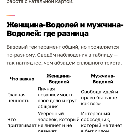
работа с натальной картой.
Женщина-Водолей и мужчина-
Водолей: где разница
Базовый темперамент общий, но проявляется
по-разному. Сведём наблюдения в таблицу —
так нагляднее, чем абзацем сплошного текста.
Женщина-
Мужчина-
Что важно
Водолей
Водолей
Личная
Свобода идей и
Главная
независимость,
право быть «не
ценность
своё дело и круг
как все»
общения
Уверенный
Интересный
Что
человек, который
собеседник,
притягивает
не липнет и не
который не тянет
ревнует
в быт силой