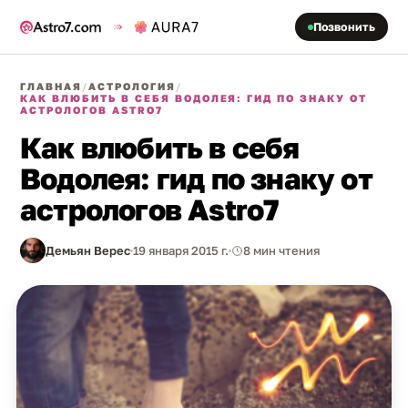
Позвонить
ГЛАВНАЯ
/
АСТРОЛОГИЯ
/
КАК ВЛЮБИТЬ В СЕБЯ ВОДОЛЕЯ: ГИД ПО ЗНАКУ ОТ
АСТРОЛОГОВ ASTRO7
Как влюбить в себя
Водолея: гид по знаку от
астрологов Astro7
Демьян Верес
19 января 2015 г.
8 мин чтения