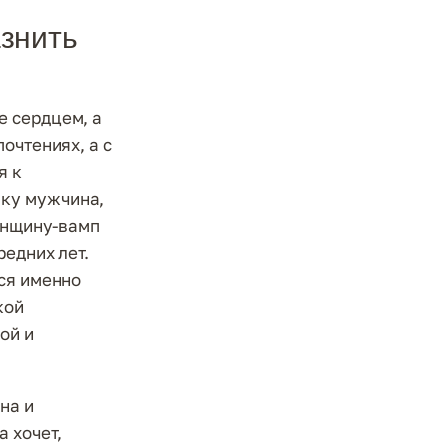
азнить
е сердцем, а
очтениях, а с
я к
ку мужчина,
женщину-вамп
редних лет.
ся именно
кой
ой и
на и
 хочет,