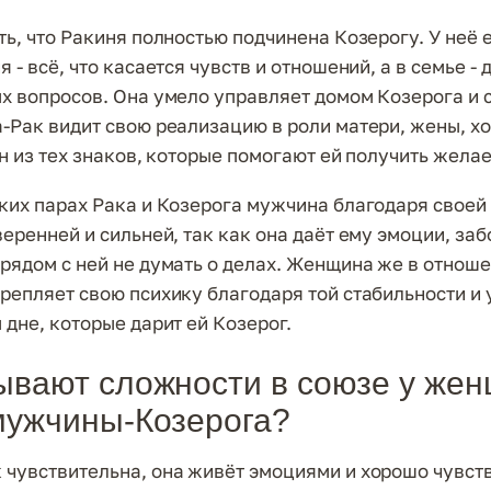
ть, что Ракиня полностью подчинена Козерогу. У неё 
 - всё, что касается чувств и отношений, а в семье - 
х вопросов. Она умело управляет домом Козерога и с
-Рак видит свою реализацию в роли матери, жены, хо
ин из тех знаков, которые помогают ей получить жела
ких парах Рака и Козерога мужчина благодаря свое
еренней и сильней, так как она даёт ему эмоции, заб
рядом с ней не думать о делах. Женщина же в отноше
репляет свою психику благодаря той стабильности и
 дне, которые дарит ей Козерог.
ывают сложности в союзе у же
мужчины-Козерога?
чувствительна, она живёт эмоциями и хорошо чувст