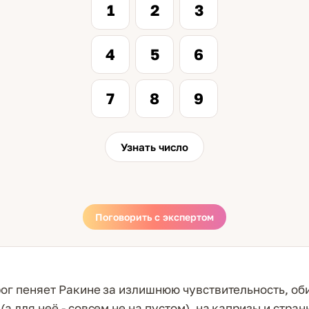
1
2
3
4
5
6
7
8
9
Узнать число
Поговорить с экспертом
рог пеняет Ракине за излишнюю чувствительность, об
(а для неё - совсем не на пустом), на капризы и стран