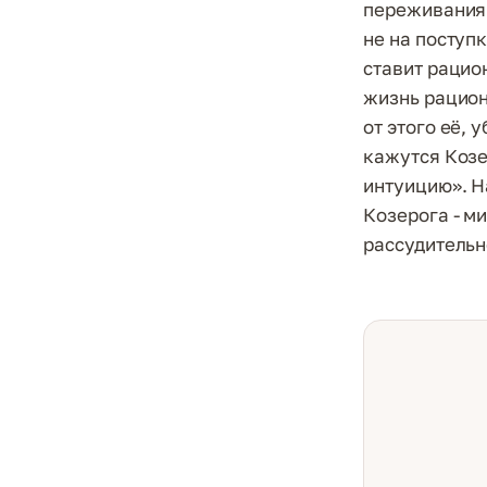
переживания 
не на поступ
ставит рацио
жизнь рацион
от этого её,
кажутся Козе
интуицию». Н
Козерога - м
рассудительн