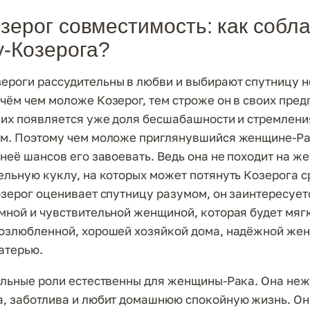
озерог совместимость: как собл
-Козерога?
роги рассудительны в любви и выбирают спутницу н
чём чем моложе Козерог, тем строже он в своих предп
них появляется уже доля бесшабашности и стремлени
ям. Поэтому чем моложе приглянувшийся женщине-Ра
 неё шансов его завоевать. Ведь она не походит на 
ельную куклу, на которых может потянуть Козерога с
озерог оценивает спутницу разумом, он заинтересует
мной и чувствительной женщиной, которая будет мяг
озлюбленной, хорошей хозяйкой дома, надёжной жен
атерью.
альные роли естественны для женщины-Рака. Она неж
, заботлива и любит домашнюю спокойную жизнь. Она