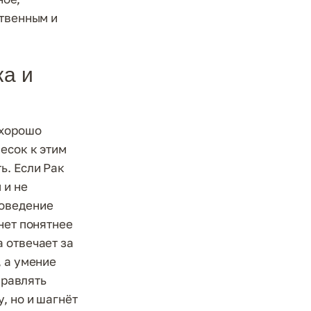
ственным и
ка и
 хорошо
есок к этим
ь. Если Рак
 и не
поведение
нет понятнее
 отвечает за
, а умение
правлять
, но и шагнёт