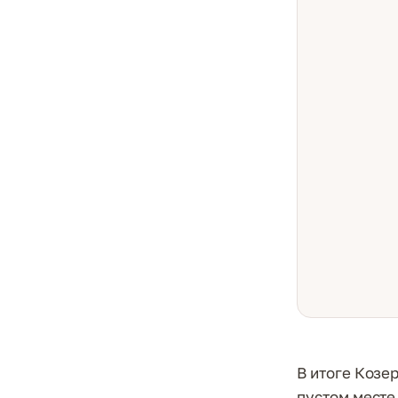
В итоге Козе
пустом месте 