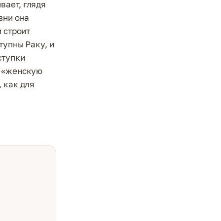
вает, глядя
зни она
 строит
тупны Раку, и
ступки
а «женскую
 как для