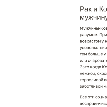
Рак и К
мужчину
Мужчины-Козе
разумом. При
возрастом у 
удовольстви
тем больше у
или очароват
Зато когда К
нежной, скро
терпеливой в
заботливой м
Все эти соци
восприимчива