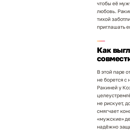
чтобы её муж
любовь. Раки
тихой заботл
приглашать ег
Как выгл
совмест
В этой паре 
не борется с
Ракиней у Ко
целеустремлё
не рискует, 
смягчает кон
«мужские» де
надёжно защи