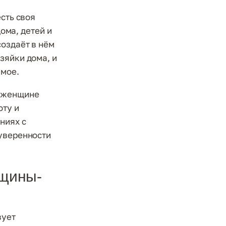
есть своя
дома, детей и
оздаёт в нём
зяйки дома, и
емое.
й женщине
оту и
ниях с
 уверенности
нщины-
вует