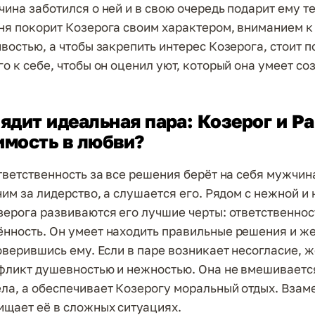
чина заботился о ней и в свою очередь подарит ему т
ня покорит Козерога своим характером, вниманием к
ивостью, а чтобы закрепить интерес Козерога, стоит 
о к себе, чтобы он оценил уют, который она умеет со
ядит идеальная пара: Козерог и Ра
имость в любви?
ответственность за все решения берёт на себя мужчи
 ним за лидерство, а слушается его. Рядом с нежной и
зерога развиваются его лучшие черты: ответственнос
нность. Он умеет находить правильные решения и ж
доверившись ему. Если в паре возникает несогласие,
фликт душевностью и нежностью. Она не вмешиваетс
ла, а обеспечивает Козерогу моральный отдых. Взам
щает её в сложных ситуациях.