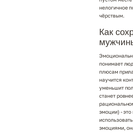
нелогичное п
чёрствым.
Как сох
мужчин
Эмоционально
понимает люд
плюсам прила
научится конт
уменьшит пол
станет ровне
рациональном
эмоции) - эт
использовать 
эмоциями, он