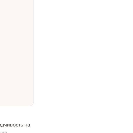
идчивость на
ное,