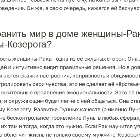
оведение. Он же, в свою очередь, кажется ей бесчув
ранить мир в доме женщины-Ра
ы-Козерога?
сть женщины-Рака - одна из её сильных сторон. Она
ей и интуитивно видит правильные решения. Но в дов
гаются скачки настроения, капризность и обидчивост
ролировать свои чувства, это не сделает её чёрствым
ожительные проявления эмоциональности. Зато её 
е, и окружающим будет легче с ней общаться. Она ста
у Козерогу. Развитие Лунных качеств (а именно Луна
о не бесконтрольное проявление Луны в любых сферах
их там и тогда, когда это нужно. Если Рак научится у
а облегчит жизнь не только своему мужчине-Козерогу