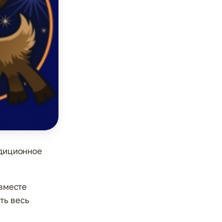
адиционное
 вместе
ть весь