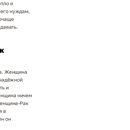
епло и
 его нуждам,
почаще
здавать.
к
на. Женщина
 надёжной
ть и
енщина ничем
 женщина-Рак
я в
ен он