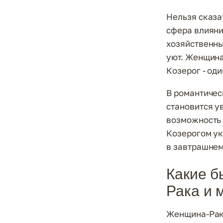
Нельзя сказа
сфера влияния
хозяйственны
уют. Женщина
Козерог - од
В романтичес
становится ув
возможность 
Козерогом ук
в завтрашнем
Какие б
Рака и 
Женщина-Рак 