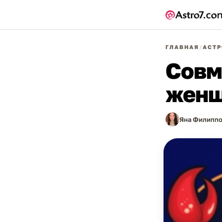
ГЛАВНАЯ
/
АСТР
Совм
женщ
Яна Филиппо