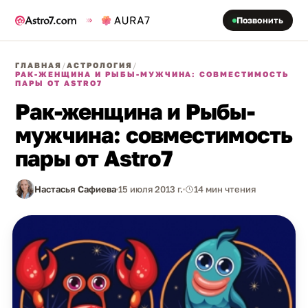
Позвонить
ГЛАВНАЯ
/
АСТРОЛОГИЯ
/
РАК-ЖЕНЩИНА И РЫБЫ-МУЖЧИНА: СОВМЕСТИМОСТЬ
ПАРЫ ОТ ASTRO7
Рак-женщина и Рыбы-
мужчина: совместимость
пары от Astro7
Настасья Сафиева
15 июля 2013 г.
14 мин чтения