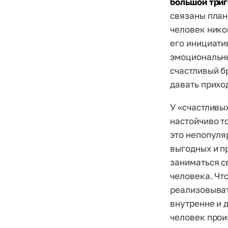
большой три
связаны план
человек никог
его инициати
эмоциональны
счастливый б
давать прих
У «счастливых
настойчиво т
это непопуля
выгодных и п
заниматься с
человека. Чт
реализовывать
внутренне и 
человек прои