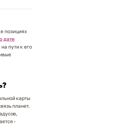
же позициях
о дате
на пути к его
ливые
ь?
альной карты
вязь планет.
адусов,
ается -