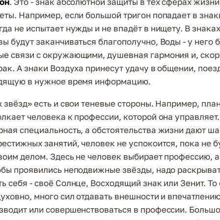
гон
. Это - знак абсолютной защиты в тех сферах жизни
еты. Например, если большой тригон попадает в знак
да не испытает нужды и не впадёт в нищету. В знаках
вы будут заканчиваться благополучно, Воды - у него 
е связи с окружающими, душевная гармония и, скор
рак. А знаки Воздуха принесут удачу в общении, поез
одящую в нужное время информацию.
 звёзд» есть и свои теневые стороны. Например, план
олкает человека к профессии, которой она управляет
рная специальность, а обстоятельства жизни дают ш
рестижных занятий, человек не успокоится, пока не б
воим делом. Здесь не человек выбирает профессию, а
обы проявились неподвижные звёзды, надо раскрыват
 себя - своё Солнце, Восходящий знак или Зенит. То е
духовно, много сил отдавать внешности и впечатлению
зводит или совершенствоваться в профессии. Большо