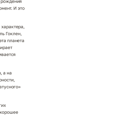
я рождения
омент. И это
 характера,
ь Гоклен,
эта планета
бирает
ивается
, а на
рности,
татусного»
гих
 хорошее