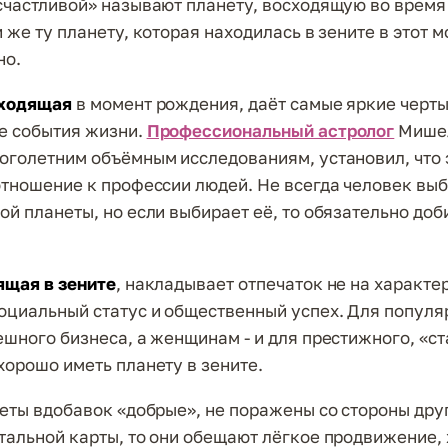
счастливой» называют планету, восходящую во врем
 же ту планету, которая находилась в зените в этот м
но.
сходящая
в момент рождения, даёт самые яркие черты
е события жизни.
Профессиональный астролог
Мишел
оголетним объёмным исследованиям, установил, что 
отношение к профессии людей. Не всегда человек вы
ой планеты, но если выбирает её, то обязательно доб
ящая в зените
, накладывает отпечаток не на характер
оциальный статус и общественный успех. Для популя
ешного бизнеса, а женщинам - и для престижного, «с
хорошо иметь планету в зените.
неты вдобавок «добрые», не поражены со стороны дру
тальной карты, то они обещают лёгкое продвижение,