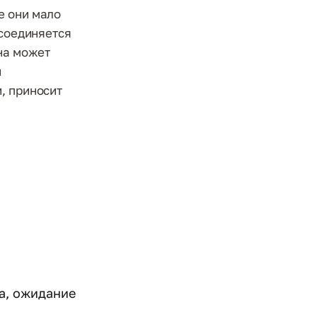
е они мало
 соединяется
она может
и
, приносит
ка, ожидание