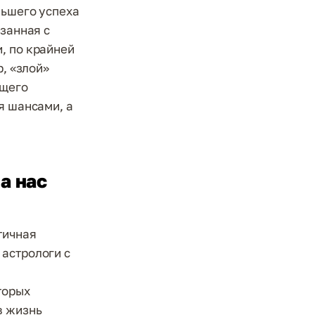
льшего успеха
язанная с
, по крайней
р, «злой»
ющего
я шансами, а
а нас
нтичная
 астрологи с
торых
в жизнь