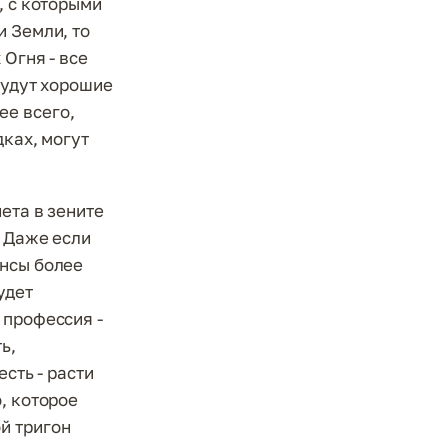
, с которыми
и Земли, то
 Огня - все
будут хорошие
ее всего,
дках, могут
ета в зените
. Даже если
ансы более
удет
 профессия -
ь,
сть - расти
, которое
й тригон