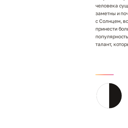
человека сущ
заметны и по
с Солнцем, в
принести бол
популярность
талант, кото