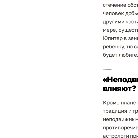
стечение обс
человек добь
другими част
мере, существ
Юпитер в зен
ребёнку, но 
будет любите
«Неподви
влияют?
Кроме планет
традиция и т
неподвижными
противоречивы
астрологи пр