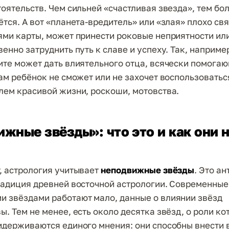
тоятельств. Чем сильней «счастливая звезда», тем бо
ётся. А вот «планета-вредитель» или «злая» плохо св
ями карты, может принести роковые неприятности или
енно затруднить путь к славе и успеху. Так, наприме
ите может дать влиятельного отца, всячески помога
сам ребёнок не сможет или не захочет воспользоватьс
лем красивой жизни, роскоши, мотовства.
жные звёзды»: что это и как они н
, астрология учитывает
неподвижные звёзды
. Это а
радиция древней восточной астрологии. Современные
 звёздами работают мало, данные о влиянии звёзд
. Тем не менее, есть около десятка звёзд, о роли ко
идерживаются единого мнения: они способны внести 