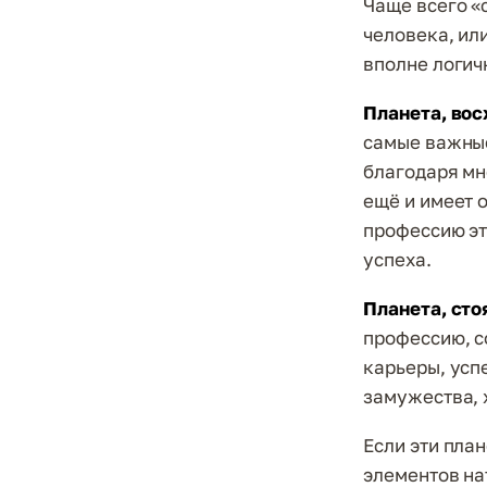
Чаще всего «
человека, или
вполне логич
Планета, во
самые важны
благодаря мн
ещё и имеет 
профессию эт
успеха.
Планета, сто
профессию, с
карьеры, усп
замужества, 
Если эти пла
элементов на