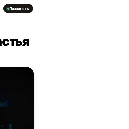
Позвонить
астья