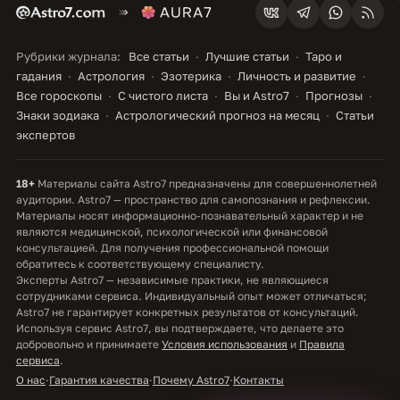
Рубрики журнала:
Все статьи
Лучшие статьи
Таро и
гадания
Астрология
Эзотерика
Личность и развитие
Все гороскопы
С чистого листа
Вы и Astro7
Прогнозы
Знаки зодиака
Астрологический прогноз на месяц
Статьи
экспертов
18+
Материалы сайта Astro7 предназначены для совершеннолетней
аудитории. Astro7 — пространство для самопознания и рефлексии.
Материалы носят информационно-познавательный характер и не
являются медицинской, психологической или финансовой
консультацией. Для получения профессиональной помощи
обратитесь к соответствующему специалисту.
Эксперты Astro7 — независимые практики, не являющиеся
сотрудниками сервиса. Индивидуальный опыт может отличаться;
Astro7 не гарантирует конкретных результатов от консультаций.
Используя сервис Astro7, вы подтверждаете, что делаете это
добровольно и принимаете
Условия использования
и
Правила
сервиса
.
О нас
·
Гарантия качества
·
Почему Astro7
·
Контакты