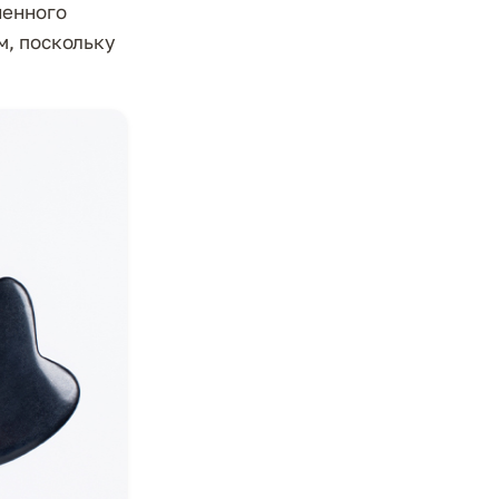
ченного
м, поскольку