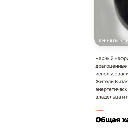
ПРИМЕТЫ И Р
Черный нефри
драгоценные 
использовали
Жители Китая
энергетическ
владельца и 
Общая х