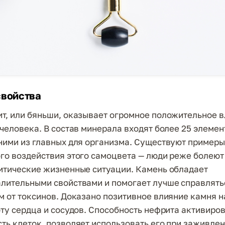
свойства
т, или бяньши, оказывает огромное положительное 
 человека. В состав минерала входят более 25 элемен
ними из главных для организма. Существуют примеры
го воздействия этого самоцвета — люди реже болеют
итические жизненные ситуации. Камень обладает
лительными свойствами и помогает лучше справлять
м от токсинов. Доказано позитивное влияние камня 
оту сердца и сосудов. Способность нефрита активиро
ть клеток, позволяет использовать его при заживлен