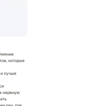
влияние
тов, которые
 и лучше
ся
на нервную
вать
ии ран, для