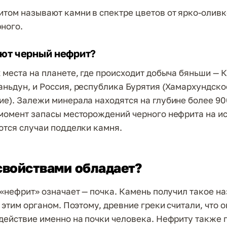
том называют камни в спектре цветов от ярко-олив
рного.
ют черный нефрит?
 места на планете, где происходит добыча бяньши — К
ньдун, и Россия, республика Бурятия (Хамархундско
е). Залежи минерала находятся на глубине более 90
момент запасы месторождений черного нефрита на ис
ются случаи подделки камня.
свойствами обладает?
 «нефрит» означает — почка. Камень получил такое н
 этим органом. Поэтому, древние греки считали, что 
действие именно на почки человека. Нефриту также