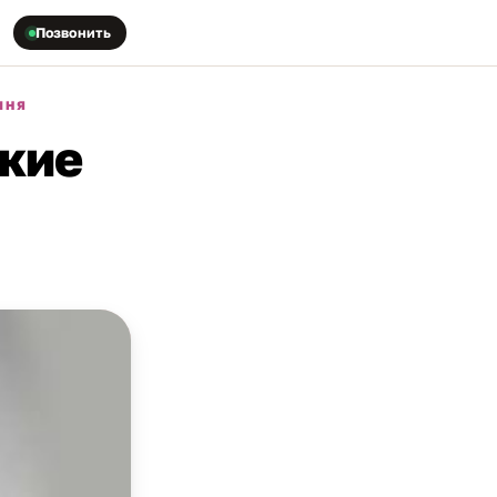
Позвонить
МНЯ
ские