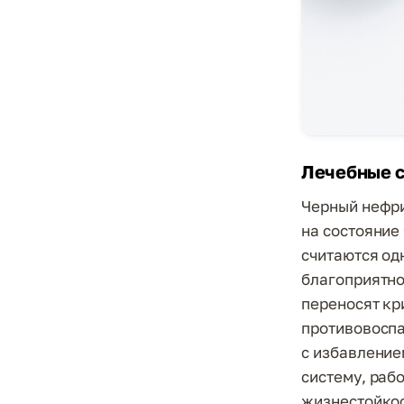
Лечебные 
Черный нефри
на состояние
считаются од
благоприятно
переносят кр
противовоспа
с избавление
систему, раб
жизнестойкос