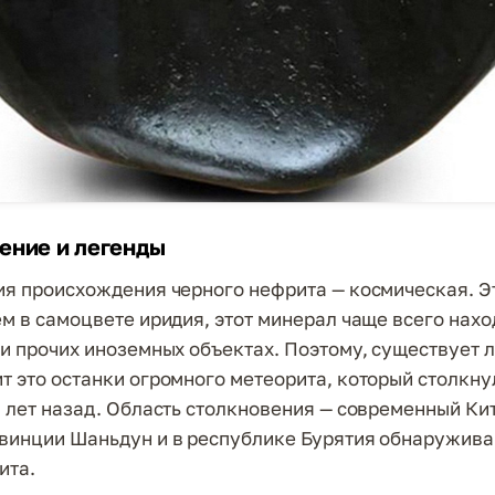
ение и легенды
ия происхождения черного нефрита — космическая. Э
ем в самоцвете иридия, этот минерал чаще всего нахо
 и прочих иноземных объектах. Поэтому, существует л
т это останки огромного метеорита, который столкну
. лет назад. Область столкновения — современный Кит
винции Шаньдун и в республике Бурятия обнаружив
ита.