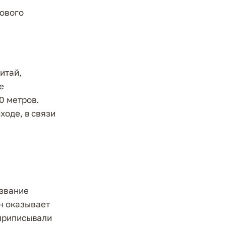
кового
итай,
е
0 метров.
ходе, в связи
азвание
он оказывает
 приписывали