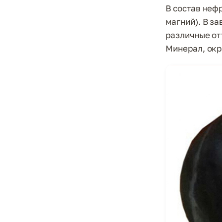
В состав неф
магний). В з
различные от
Минерал, окр