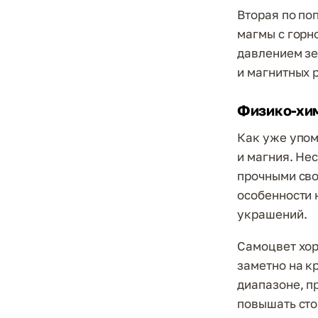
Вторая по по
магмы с горн
давлением зе
и магнитных 
Физико-хи
Как уже упом
и магния. Не
прочными сво
особенности 
украшений.
Самоцвет хор
заметно на к
диапазоне, п
повышать сто