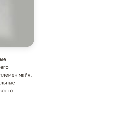
рые
 его
племен майя.
альные
воего