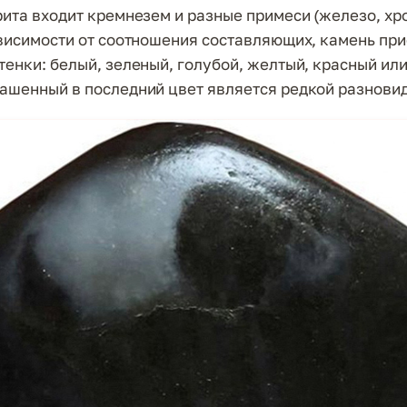
рита входит кремнезем и разные примеси (железо, хр
ависимости от соотношения составляющих, камень пр
тенки: белый, зеленый, голубой, желтый, красный или
ашенный в последний цвет является редкой разнови