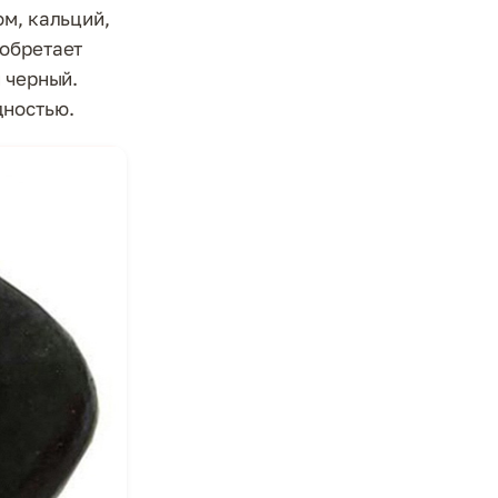
ом, кальций,
иобретает
 черный.
дностью.