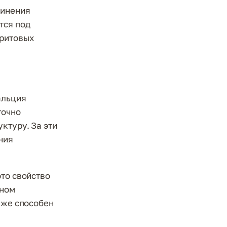
динения
тся под
фритовых
альция
точно
ктуру. За эти
ния
это свойство
сном
кже способен