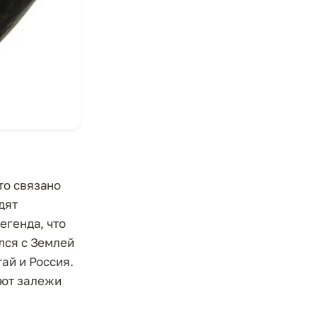
то связано
дят
егенда, что
лся с Землей
ай и Россия.
ают залежи