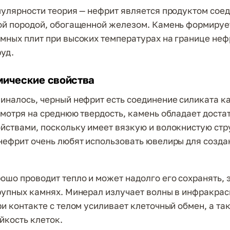
пулярности теория — нефрит является продуктом сое
ой породой, обогащенной железом. Камень формируе
мных плит при высоких температурах на границе не
руд.
мические свойства
иналось, черный нефрит есть соединение силиката к
смотря на среднюю твердость, камень обладает доста
йствами, поскольку имеет вязкую и волокнистую стру
нефрит очень любят использовать ювелиры для созда
ошо проводит тепло и может надолго его сохранять, 
рупных камнях. Минерал излучает волны в инфракра
ри контакте с телом усиливает клеточный обмен, а та
йкость клеток.