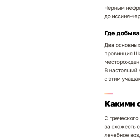
Черным нефри
до иссиня-че
Где добыва
Два основных
провинция Ша
месторождени
В настоящий 
с этим учаща
Какими 
С греческого
за схожесть с
лечебное воз