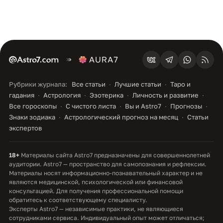
Рубрики журнала:
Все статьи
Лучшие статьи
Таро и
гадания
Астрология
Эзотерика
Личность и развитие
Все гороскопы
С чистого листа
Вы и Astro7
Прогнозы
Знаки зодиака
Астрологический прогноз на месяц
Статьи
экспертов
18+
Материалы сайта Astro7 предназначены для совершеннолетней
аудитории. Astro7 — пространство для самопознания и рефлексии.
Материалы носят информационно-познавательный характер и не
являются медицинской, психологической или финансовой
консультацией. Для получения профессиональной помощи
обратитесь к соответствующему специалисту.
Эксперты Astro7 — независимые практики, не являющиеся
сотрудниками сервиса. Индивидуальный опыт может отличаться;