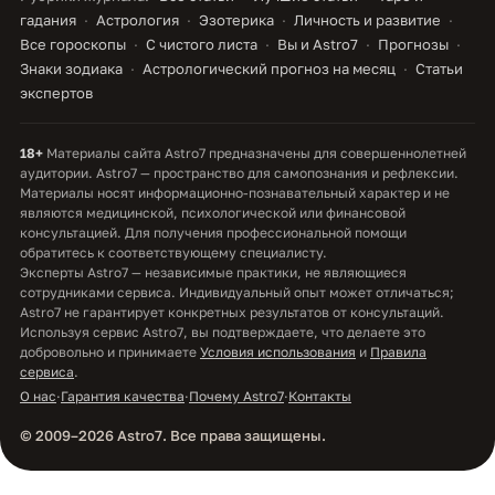
гадания
Астрология
Эзотерика
Личность и развитие
Все гороскопы
С чистого листа
Вы и Astro7
Прогнозы
Знаки зодиака
Астрологический прогноз на месяц
Статьи
экспертов
18+
Материалы сайта Astro7 предназначены для совершеннолетней
аудитории. Astro7 — пространство для самопознания и рефлексии.
Материалы носят информационно-познавательный характер и не
являются медицинской, психологической или финансовой
консультацией. Для получения профессиональной помощи
обратитесь к соответствующему специалисту.
Эксперты Astro7 — независимые практики, не являющиеся
сотрудниками сервиса. Индивидуальный опыт может отличаться;
Astro7 не гарантирует конкретных результатов от консультаций.
Используя сервис Astro7, вы подтверждаете, что делаете это
добровольно и принимаете
Условия использования
и
Правила
сервиса
.
О нас
·
Гарантия качества
·
Почему Astro7
·
Контакты
© 2009–2026 Astro7. Все права защищены.