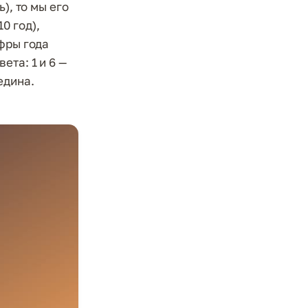
), то мы его
0 год),
ифры года
ета: 1 и 6 —
редина.