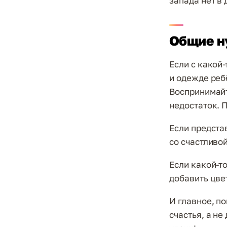
запада нет в 
Общие н
Если с какой-
и одежде реб
Воспринимайт
недостаток. П
Если предста
со счастливой
Если какой-то
добавить цвет
И главное, п
счастья, а не