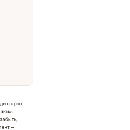
ди с ярко
шки».
забыть,
лант —