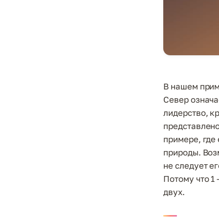
В нашем прим
Север означа
лидерство, кр
представлено
примере, где
природы. Воз
не следует ег
Потому что 1 
двух.