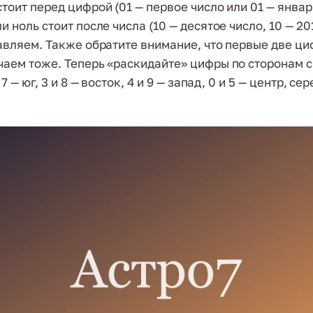
тоит перед цифрой (01 — первое число или 01 — январь
и ноль стоит после числа (10 — десятое число, 10 — 201
тавляем. Также обратите внимание, что первые две ц
чаем тоже. Теперь «раскидайте» цифры по сторонам св
 7 — юг, 3 и 8 — восток, 4 и 9 — запад, 0 и 5 — центр, се