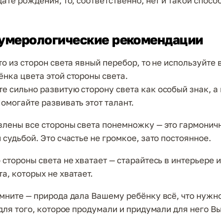
дате рождения, то, соответственно, нет и такой спосо
умерологические рекомендации
то из сторон света явный перебор, то не используйте 
ёнка цвета этой стороны света.
е сильно развитую сторону света как особый знак, а 
омогайте развивать этот талант.
влены все стороны света понемножку — это гармонич
 судьбой. Это счастье не громкое, зато постоянное.
 стороны света не хватает — старайтесь в интерьере 
а, которых не хватает.
омните — природа дала Вашему ребёнку всё, что нужно
 для того, которое продумали и придумали для него В