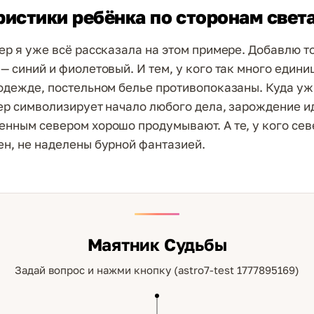
истики ребёнка по сторонам свет
ер я уже всё рассказала на этом примере. Добавлю то
— синий и фиолетовый. И тем, у кого так много единиц
 одежде, постельном белье противопоказаны. Куда у
вер символизирует начало любого дела, зарождение и
енным севером хорошо продумывают. А те, у кого сев
ен, не наделены бурной фантазией.
Маятник Судьбы
Задай вопрос и нажми кнопку (astro7-test 1777895169)