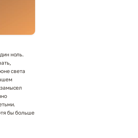
дин ноль.
ать,
роне света
нашем
в замысел
чно
етьми.
отя бы больше