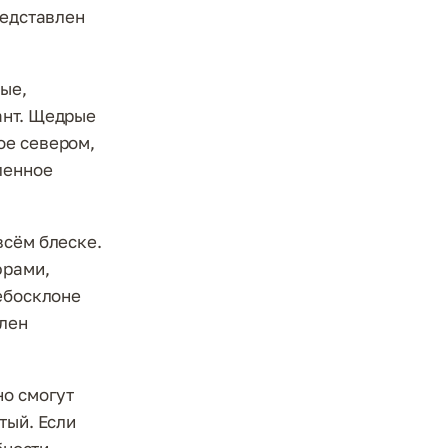
редставлен
ые,
ант. Щедрые
ое севером,
ленное
всём блеске.
фрами,
небосклоне
влен
но смогут
тый. Если