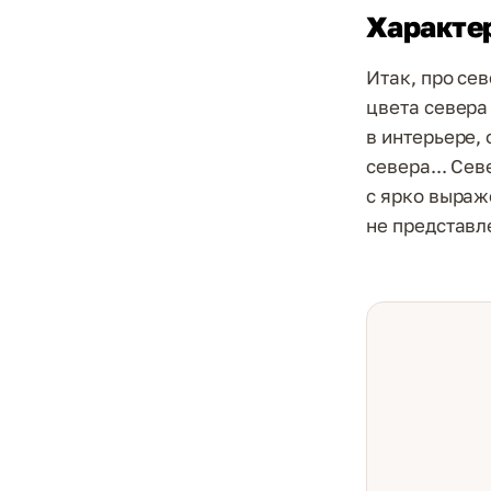
Характер
Итак, про сев
цвета севера 
в интерьере,
севера... Се
с ярко выраж
не представл