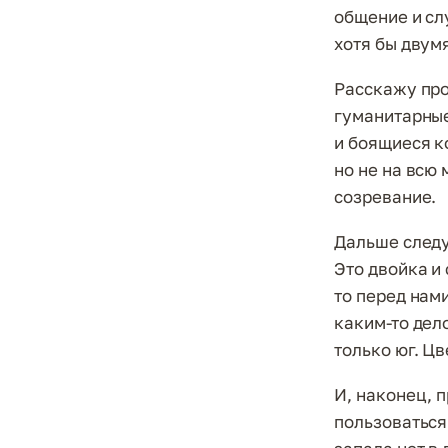
общение и сл
хотя бы двум
Расскажу про
гуманитарные
и боящиеся к
но не на всю
созревание.
Дальше следу
Это двойка и
то перед нам
каким-то дел
только юг. Цв
И, наконец, 
пользоваться