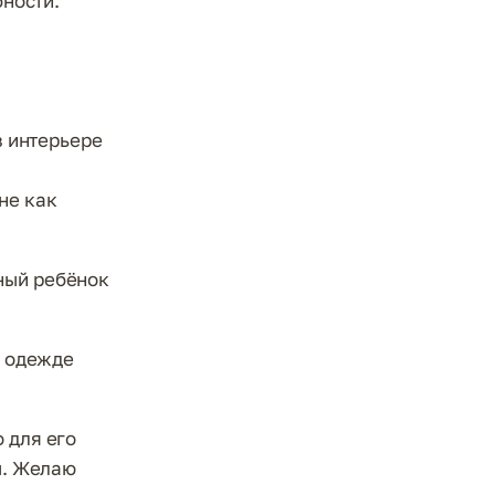
бности.
в интерьере
не как
ный ребёнок
и одежде
 для его
ы. Желаю