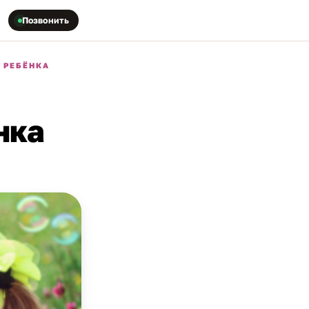
Позвонить
 РЕБЁНКА
нка