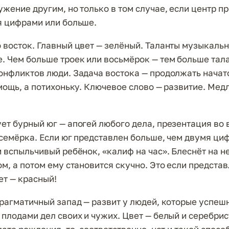
ужение другим, но только в том случае, если центр п
я цифрами или больше.
 восток. Главный цвет — зелёный. Таланты музыкальн
. Чем больше троек или восьмёрок — тем больше тал
онфликтов люди. Задача востока — продолжать начат
 мощь, а потихоньку. Ключевое слово — развитие. Мед
ет бурный юг — апогей любого дела, презентация во 
 семёрка. Если юг представлен больше, чем двумя ци
и вспыльчивый ребёнок, «калиф на час». Блеснёт на 
ом, а потом ему становится скучно. Это если предста
ет — красный!
прагматичный запад — развит у людей, которые успеш
 плодами дел своих и чужих. Цвет — белый и серебрис