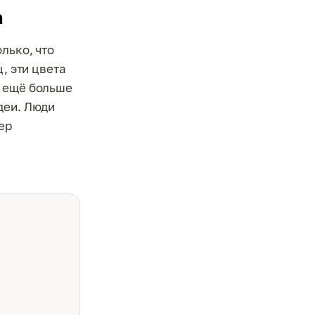
а
лько, что
, эти цвета
ж ещё больше
деи. Люди
ер