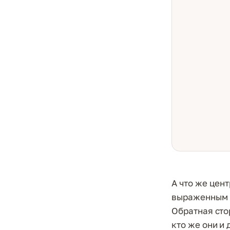
А что же цен
выраженным ц
Обратная сто
кто же они и