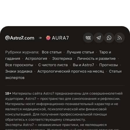
Рубрики журнала:
Все статьи
Лучшие статьи
Таро и
гадания
Астрология
Эзотерика
Личность и развитие
Все гороскопы
С чистого листа
Вы и Astro7
Прогнозы
Знаки зодиака
Астрологический прогноз на месяц
Статьи
экспертов
18+
Материалы сайта Astro7 предназначены для совершеннолетней
аудитории. Astro7 — пространство для самопознания и рефлексии.
Материалы носят информационно-познавательный характер и не
являются медицинской, психологической или финансовой
консультацией. Для получения профессиональной помощи
обратитесь к соответствующему специалисту.
Эксперты Astro7 — независимые практики, не являющиеся
сотрудниками сервиса. Индивидуальный опыт может отличаться;