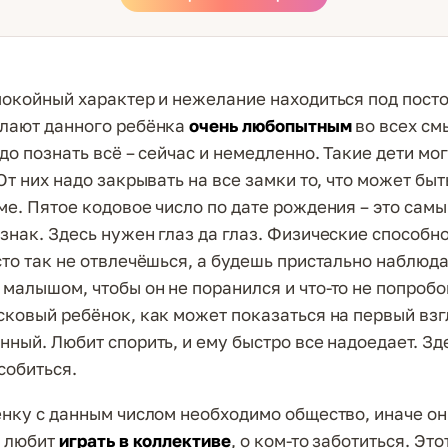
окойный характер и нежелание находиться под пост
лают данного ребёнка
очень любопытным
во всех см
до познать всё – сейчас и немедленно. Такие дети мог
От них надо закрывать на все замки то, что может бы
ме. Пятое кодовое число по дате рождения – это самы
знак. Здесь нужен глаз да глаз. Физические способн
сто так не отвлечёшься, а будешь пристально наблюда
малышом, чтобы он не поранился и что-то не попробо
сковый ребёнок, как может показаться на первый взгл
нный. Любит спорить, и ему быстро все надоедает. Зд
собиться.
нку с данным числом необходимо общество, иначе он
н любит
играть в коллективе
, о ком-то заботиться. Эт