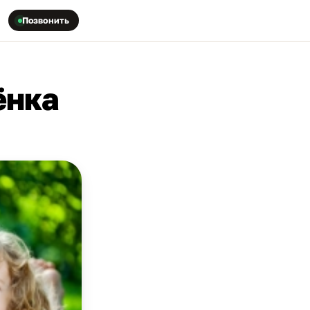
Позвонить
ёнка