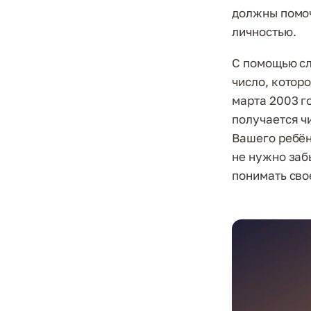
должны помоч
личностью.
С помощью сл
число, котор
марта 2003 г
получается ч
Вашего ребён
не нужно забы
понимать свое