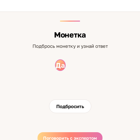
Монетка
Подбрось монетку и узнай ответ
Да
Нет
Подбросить
Поговорить с экспертом