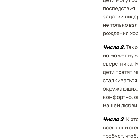
последствия.
задатки лиде
не только взл
рождения хо
Число 2.
Тако
но может нуж
сверстника. 
дети тратят м
сталкиваться
окружающих, 
комфортно, о
Вашей любви 
Число 3
.
К эт
всего они ст
требует, что