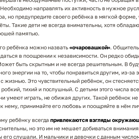
 Необходимо направлять их активность в нужное русл
ра, но предупредите своего ребёнка в мягкой форме,
ёты. Такие дети не всегда внимательны, хотя обладаю
рошей памятью.
го ребёнка можно назвать
«очаровашкой»
. Общитель
даться в поощрении к независимости. Он редко обиди
Может быть скрытным и не всегда решительным. В бу
ного энергии на то, чтобы понравиться другим, из-за 
 с жизнью. Это чувствительный ребёнок, он стесняетс
робкий, тихий и послушный. С детьми этого числа вс
ни умеют играть, не обижая других. Такой ребёнок не
к нему, принимайте его любовь и поощряйте в нём ли
ому ребёнку всегда
привлекаются взгляды окружаю
еснительны, но это им не мешает добиваться внимания
бы его слушали. И мальчики и девочки с данным число