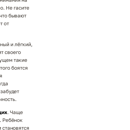
о. Не гасите
 что бывают
т от
ный и лёгкий,
т своего
дущем такие
этого боятся
я
егда
 забудет
чность.
щих
. Чаще
. Ребёнок
м становятся