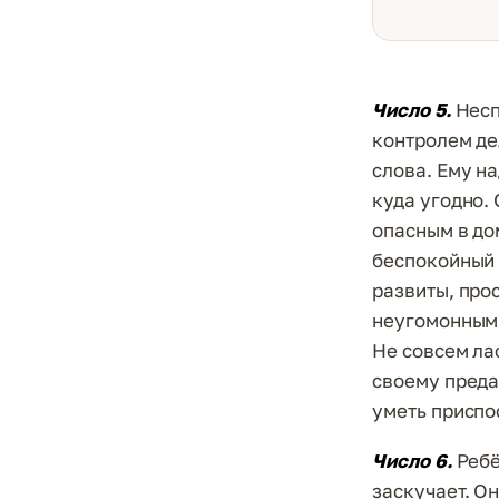
Число 5.
Несп
контролем де
слова. Ему на
куда угодно. 
опасным в до
беспокойный 
развиты, про
неугомонным 
Не совсем ла
своему преда
уметь приспо
Число 6.
Ребё
заскучает. О