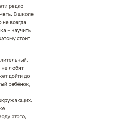
ети редко
мать. В школе
 не всегда
ка – научить
оэтому стоит
длительный.
и не любят
жет дойти до
тый ребёнок,
 окружающих.
же
оду этого,