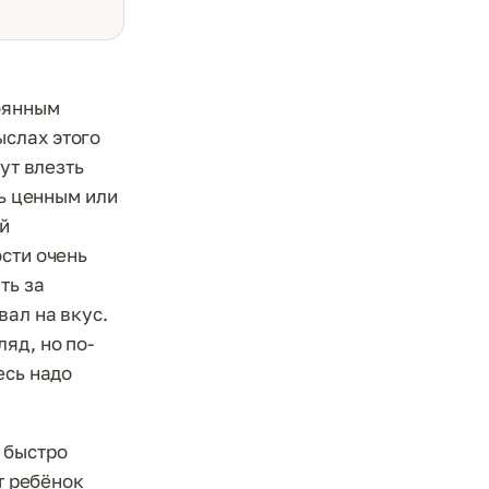
оянным
ыслах этого
ут влезть
ть ценным или
й
ости очень
ть за
вал на вкус.
яд, но по-
есь надо
 быстро
от ребёнок