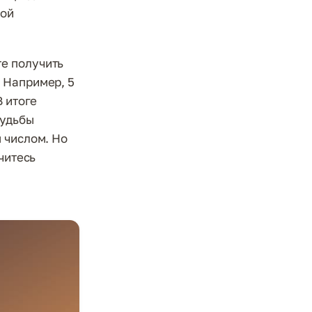
той
е получить
 Например, 5
В итоге
судьбы
 числом. Но
читесь