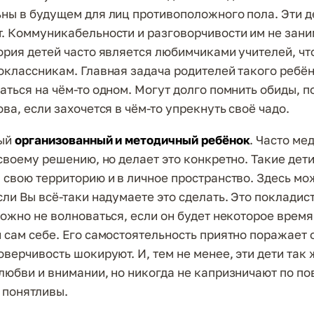
ны в будущем для лиц противоположного пола. Эти д
. Коммуникабельности и разговорчивости им не зани
ория детей часто является любимчиками учителей, что
оклассникам. Главная задача родителей такого ребён
аться на чём-то одном. Могут долго помнить обиды, п
ва, если захочется в чём-то упрекнуть своё чадо.
ый
организованный и методичный ребёнок
. Часто ме
 своему решению, но делает это конкретно. Такие дет
 свою территорию и в личное пространство. Здесь мо
сли Вы всё-таки надумаете это сделать. Это покладис
можно не волноваться, если он будет некоторое время
 сам себе. Его самостоятельность приятно поражает
верчивость шокируют. И, тем не менее, эти дети так 
любви и внимании, но никогда не капризничают по пов
ь понятливы.