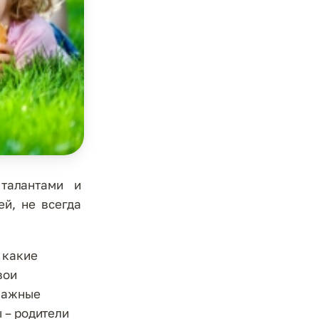
талантами и
й, не всегда
 какие
вои
 важные
 – родители