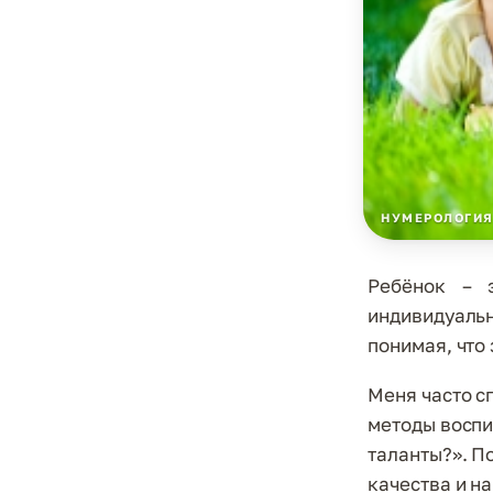
НУМЕРОЛОГИ
Ребёнок – 
индивидуаль
понимая, что
Меня часто с
методы воспи
таланты?». П
качества и н