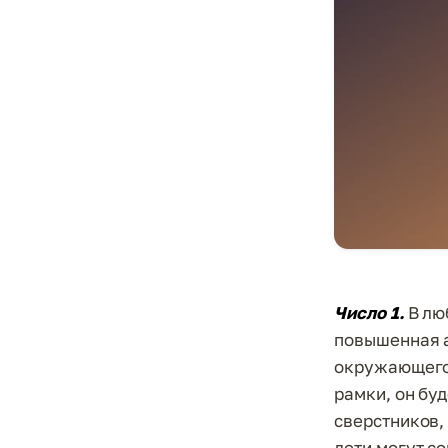
Число 1.
В лю
повышенная а
окружающего 
рамки, он бу
сверстников,
дети могут с