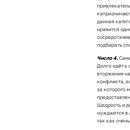
привлекатель
капризничают
данная катег
нравится одн
сосредотачив
подбирать сло
Число 4.
Сам
Долго идёт к
вторжения на
конфликта, е
за которого 
предоставлен
Щедрость и до
нуждаются в 
так как очен