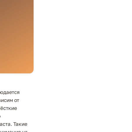
людается
висим от
жёсткие
о
аста. Такие
внимания на